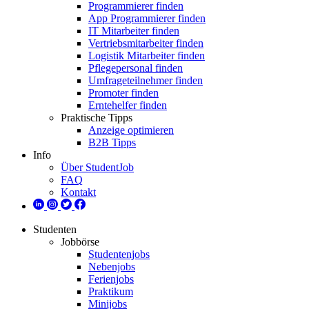
Programmierer finden
App Programmierer finden
IT Mitarbeiter finden
Vertriebsmitarbeiter finden
Logistik Mitarbeiter finden
Pflegepersonal finden
Umfrageteilnehmer finden
Promoter finden
Erntehelfer finden
Praktische Tipps
Anzeige optimieren
B2B Tipps
Info
Über StudentJob
FAQ
Kontakt
Studenten
Jobbörse
Studentenjobs
Nebenjobs
Ferienjobs
Praktikum
Minijobs