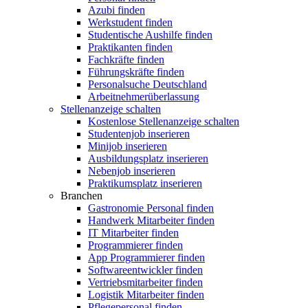
Azubi finden
Werkstudent finden
Studentische Aushilfe finden
Praktikanten finden
Fachkräfte finden
Führungskräfte finden
Personalsuche Deutschland
Arbeitnehmerüberlassung
Stellenanzeige schalten
Kostenlose Stellenanzeige schalten
Studentenjob inserieren
Minijob inserieren
Ausbildungsplatz inserieren
Nebenjob inserieren
Praktikumsplatz inserieren
Branchen
Gastronomie Personal finden
Handwerk Mitarbeiter finden
IT Mitarbeiter finden
Programmierer finden
App Programmierer finden
Softwareentwickler finden
Vertriebsmitarbeiter finden
Logistik Mitarbeiter finden
Pflegepersonal finden