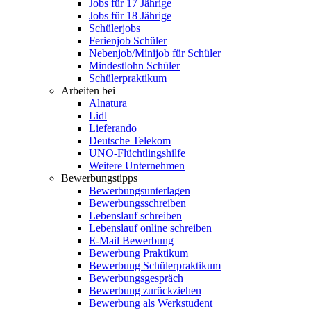
Jobs für 17 Jährige
Jobs für 18 Jährige
Schülerjobs
Ferienjob Schüler
Nebenjob/Minijob für Schüler
Mindestlohn Schüler
Schülerpraktikum
Arbeiten bei
Alnatura
Lidl
Lieferando
Deutsche Telekom
UNO-Flüchtlingshilfe
Weitere Unternehmen
Bewerbungstipps
Bewerbungsunterlagen
Bewerbungsschreiben
Lebenslauf schreiben
Lebenslauf online schreiben
E-Mail Bewerbung
Bewerbung Praktikum
Bewerbung Schülerpraktikum
Bewerbungsgespräch
Bewerbung zurückziehen
Bewerbung als Werkstudent