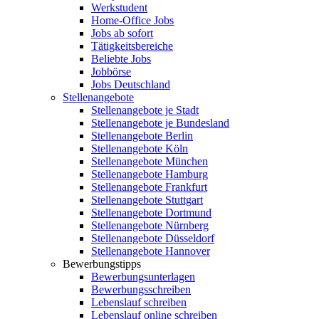
Werkstudent
Home-Office Jobs
Jobs ab sofort
Tätigkeitsbereiche
Beliebte Jobs
Jobbörse
Jobs Deutschland
Stellenangebote
Stellenangebote je Stadt
Stellenangebote je Bundesland
Stellenangebote Berlin
Stellenangebote Köln
Stellenangebote München
Stellenangebote Hamburg
Stellenangebote Frankfurt
Stellenangebote Stuttgart
Stellenangebote Dortmund
Stellenangebote Nürnberg
Stellenangebote Düsseldorf
Stellenangebote Hannover
Bewerbungstipps
Bewerbungsunterlagen
Bewerbungsschreiben
Lebenslauf schreiben
Lebenslauf online schreiben