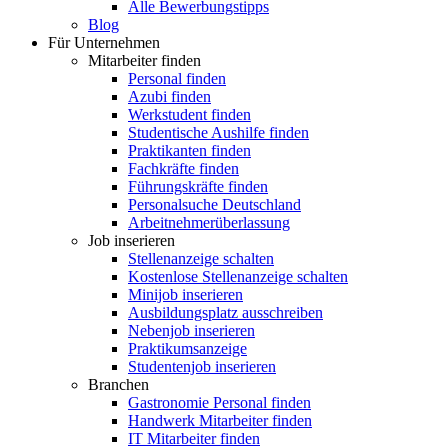
Alle Bewerbungstipps
Blog
Für Unternehmen
Mitarbeiter finden
Personal finden
Azubi finden
Werkstudent finden
Studentische Aushilfe finden
Praktikanten finden
Fachkräfte finden
Führungskräfte finden
Personalsuche Deutschland
Arbeitnehmerüberlassung
Job inserieren
Stellenanzeige schalten
Kostenlose Stellenanzeige schalten
Minijob inserieren
Ausbildungsplatz ausschreiben
Nebenjob inserieren
Praktikumsanzeige
Studentenjob inserieren
Branchen
Gastronomie Personal finden
Handwerk Mitarbeiter finden
IT Mitarbeiter finden