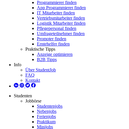
Programmierer finden
App Programmierer finden
IT Mitarbeiter finden
Vertriebsmitarbeiter finden
Logistik Mitarbeiter finden
Pflegepersonal finden
Umfrageteilnehmer finden
Promoter finden
Erntehelfer finden
Praktische Tipps
Anzeige optimieren
B2B Tipps
Info
Über StudentJob
FAQ
Kontakt
Studenten
Jobbörse
Studentenjobs
Nebenjobs
Ferienjobs
Praktikum
Minijobs