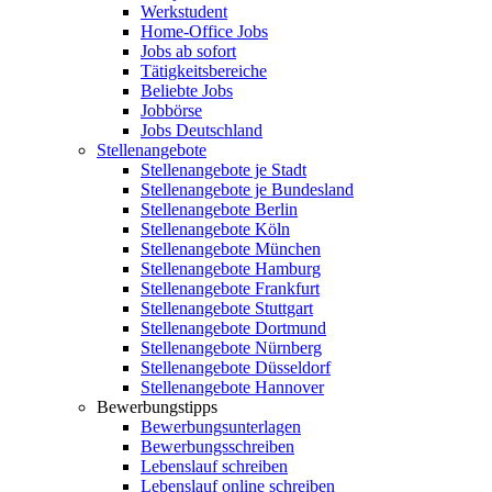
Werkstudent
Home-Office Jobs
Jobs ab sofort
Tätigkeitsbereiche
Beliebte Jobs
Jobbörse
Jobs Deutschland
Stellenangebote
Stellenangebote je Stadt
Stellenangebote je Bundesland
Stellenangebote Berlin
Stellenangebote Köln
Stellenangebote München
Stellenangebote Hamburg
Stellenangebote Frankfurt
Stellenangebote Stuttgart
Stellenangebote Dortmund
Stellenangebote Nürnberg
Stellenangebote Düsseldorf
Stellenangebote Hannover
Bewerbungstipps
Bewerbungsunterlagen
Bewerbungsschreiben
Lebenslauf schreiben
Lebenslauf online schreiben