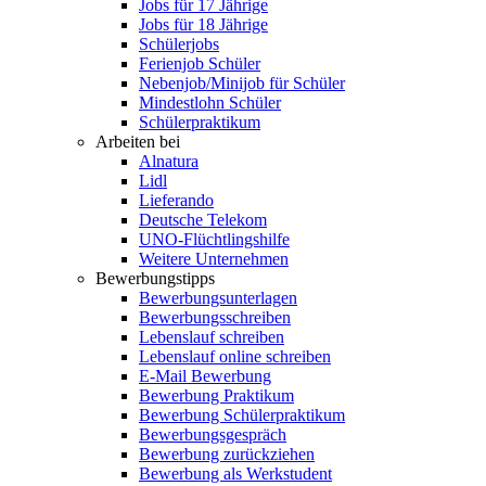
Jobs für 17 Jährige
Jobs für 18 Jährige
Schülerjobs
Ferienjob Schüler
Nebenjob/Minijob für Schüler
Mindestlohn Schüler
Schülerpraktikum
Arbeiten bei
Alnatura
Lidl
Lieferando
Deutsche Telekom
UNO-Flüchtlingshilfe
Weitere Unternehmen
Bewerbungstipps
Bewerbungsunterlagen
Bewerbungsschreiben
Lebenslauf schreiben
Lebenslauf online schreiben
E-Mail Bewerbung
Bewerbung Praktikum
Bewerbung Schülerpraktikum
Bewerbungsgespräch
Bewerbung zurückziehen
Bewerbung als Werkstudent