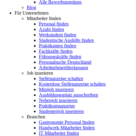
Alle Bewerbungstipps
Blog
Für Unternehmen
Mitarbeiter finden
Personal finden
Azubi finden
Werkstudent finden
Studentische Aushilfe finden
Praktikanten finden
Fachkräfte finden
Führungskräfte finden
Personalsuche Deutschland
Arbeitnehmerüberlassung
Job inserieren
Stellenanzeige schalten
Kostenlose Stellenanzeige schalten
Minijob inserieren
Ausbildungsplatz ausschreiben
Nebenjob inserieren
Praktikumsanzeige
Studentenjob inserieren
Branchen
Gastronomie Personal finden
Handwerk Mitarbeiter finden
IT Mitarbeiter finden