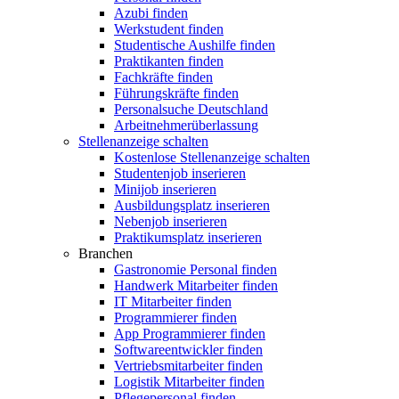
Azubi finden
Werkstudent finden
Studentische Aushilfe finden
Praktikanten finden
Fachkräfte finden
Führungskräfte finden
Personalsuche Deutschland
Arbeitnehmerüberlassung
Stellenanzeige schalten
Kostenlose Stellenanzeige schalten
Studentenjob inserieren
Minijob inserieren
Ausbildungsplatz inserieren
Nebenjob inserieren
Praktikumsplatz inserieren
Branchen
Gastronomie Personal finden
Handwerk Mitarbeiter finden
IT Mitarbeiter finden
Programmierer finden
App Programmierer finden
Softwareentwickler finden
Vertriebsmitarbeiter finden
Logistik Mitarbeiter finden
Pflegepersonal finden