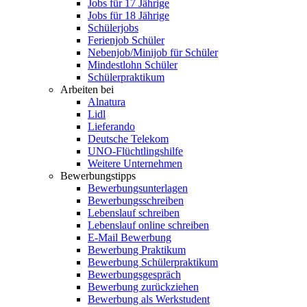
Jobs für 17 Jährige
Jobs für 18 Jährige
Schülerjobs
Ferienjob Schüler
Nebenjob/Minijob für Schüler
Mindestlohn Schüler
Schülerpraktikum
Arbeiten bei
Alnatura
Lidl
Lieferando
Deutsche Telekom
UNO-Flüchtlingshilfe
Weitere Unternehmen
Bewerbungstipps
Bewerbungsunterlagen
Bewerbungsschreiben
Lebenslauf schreiben
Lebenslauf online schreiben
E-Mail Bewerbung
Bewerbung Praktikum
Bewerbung Schülerpraktikum
Bewerbungsgespräch
Bewerbung zurückziehen
Bewerbung als Werkstudent