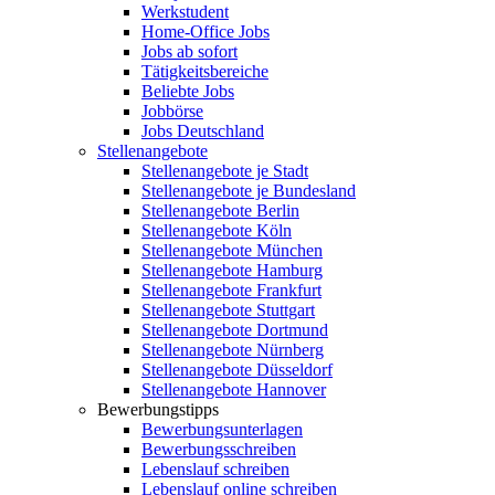
Werkstudent
Home-Office Jobs
Jobs ab sofort
Tätigkeitsbereiche
Beliebte Jobs
Jobbörse
Jobs Deutschland
Stellenangebote
Stellenangebote je Stadt
Stellenangebote je Bundesland
Stellenangebote Berlin
Stellenangebote Köln
Stellenangebote München
Stellenangebote Hamburg
Stellenangebote Frankfurt
Stellenangebote Stuttgart
Stellenangebote Dortmund
Stellenangebote Nürnberg
Stellenangebote Düsseldorf
Stellenangebote Hannover
Bewerbungstipps
Bewerbungsunterlagen
Bewerbungsschreiben
Lebenslauf schreiben
Lebenslauf online schreiben