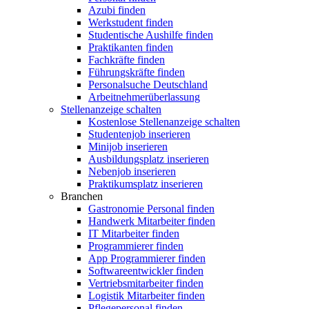
Azubi finden
Werkstudent finden
Studentische Aushilfe finden
Praktikanten finden
Fachkräfte finden
Führungskräfte finden
Personalsuche Deutschland
Arbeitnehmerüberlassung
Stellenanzeige schalten
Kostenlose Stellenanzeige schalten
Studentenjob inserieren
Minijob inserieren
Ausbildungsplatz inserieren
Nebenjob inserieren
Praktikumsplatz inserieren
Branchen
Gastronomie Personal finden
Handwerk Mitarbeiter finden
IT Mitarbeiter finden
Programmierer finden
App Programmierer finden
Softwareentwickler finden
Vertriebsmitarbeiter finden
Logistik Mitarbeiter finden
Pflegepersonal finden