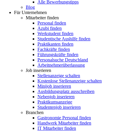
Alle Bewerbungstipps
Blog
Für Unternehmen
Mitarbeiter finden
Personal finden
Azubi finden
Werkstudent finden
Studentische Aushilfe finden
Praktikanten finden
Fachkräfte finden
Führungskräfte finden
Personalsuche Deutschland
Arbeitnehmerüberlassung
Job inserieren
Stellenanzeige schalten
Kostenlose Stellenanzeige schalten
Minijob inserieren
Ausbildungsplatz ausschreiben
Nebenjob inserieren
Praktikumsanzeige
Studentenjob inserieren
Branchen
Gastronomie Personal finden
Handwerk Mitarbeiter finden
IT Mitarbeiter finden