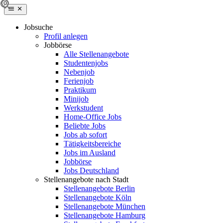
Jobsuche
Profil anlegen
Jobbörse
Alle Stellenangebote
Studentenjobs
Nebenjob
Ferienjob
Praktikum
Minijob
Werkstudent
Home-Office Jobs
Beliebte Jobs
Jobs ab sofort
Tätigkeitsbereiche
Jobs im Ausland
Jobbörse
Jobs Deutschland
Stellenangebote nach Stadt
Stellenangebote Berlin
Stellenangebote Köln
Stellenangebote München
Stellenangebote Hamburg