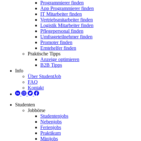
Programmierer finden
App Programmierer finden
IT Mitarbeiter finden
Vertriebsmitarbeiter finden
Logistik Mitarbeiter finden
Pflegepersonal finden
Umfrageteilnehmer finden
Promoter finden
Erntehelfer finden
Praktische Tipps
Anzeige optimieren
B2B Tipps
Info
Über StudentJob
FAQ
Kontakt
Studenten
Jobbörse
Studentenjobs
Nebenjobs
Ferienjobs
Praktikum
Minijobs