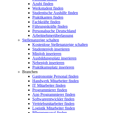
Azubi finden
Werkstudent finden
Studentische Aushilfe finden
Praktikanten finden
Fachkräfte finden
Führungskräfte finden
Personalsuche Deutschland
Arbeitnehmerüberlassung
Stellenanzeige schalten
Kostenlose Stellenanzeige schalten
Studentenjob inserieren
Minijob inserieren
Ausbildungsplatz inserieren
Nebenjob inserieren
Praktikumsplatz inserieren
Branchen
Gastronomie Personal finden
Handwerk Mitarbeiter finden
IT Mitarbeiter finden
Programmierer finden
App Programmierer finden
Softwareentwickler finden
Vertriebsmitarbeiter finden
Logistik Mitarbeiter finden
Pflegepersonal finden