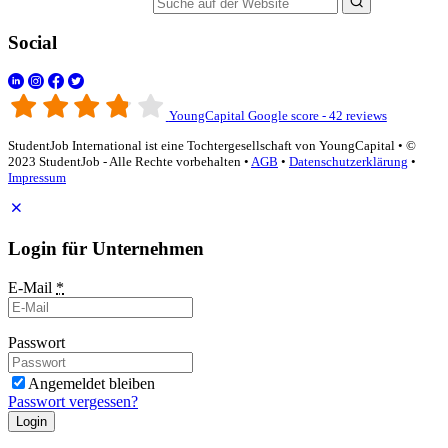
Suche auf der Website
Social
YoungCapital Google score - 42 reviews
StudentJob International ist eine Tochtergesellschaft von YoungCapital • ©
2023 StudentJob - Alle Rechte vorbehalten •
AGB
•
Datenschutzerklärung
•
Impressum
Login für Unternehmen
E-Mail
*
Passwort
Angemeldet bleiben
Passwort vergessen?
Login