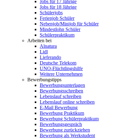
Jobs für 17 Jährige
Jobs für 18 Jährige
Schülerjobs
Ferienjob Schüler
Nebenjob/Minijob für Schüler
Mindestlohn Schüler
Schülerpraktikum
Arbeiten bei
Alnatura
Lidl
Lieferando
Deutsche Telekom
UNO-Flüchtlingshilfe
Weitere Unternehmen
Bewerbungstipps
Bewerbungsunterlagen
Bewerbungsschreiben
Lebenslauf schreiben
Lebenslauf online schreiben
E-Mail Bewerbung
Bewerbung Praktikum
Bewerbung Schülerpraktikum
Bewerbungsgespräch
Bewerbung zurückziehen
Bewerbung als Werkstudent