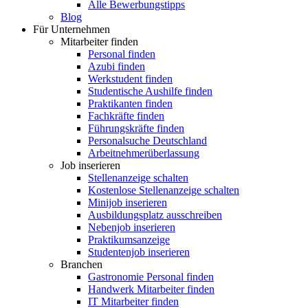
Alle Bewerbungstipps
Blog
Für Unternehmen
Mitarbeiter finden
Personal finden
Azubi finden
Werkstudent finden
Studentische Aushilfe finden
Praktikanten finden
Fachkräfte finden
Führungskräfte finden
Personalsuche Deutschland
Arbeitnehmerüberlassung
Job inserieren
Stellenanzeige schalten
Kostenlose Stellenanzeige schalten
Minijob inserieren
Ausbildungsplatz ausschreiben
Nebenjob inserieren
Praktikumsanzeige
Studentenjob inserieren
Branchen
Gastronomie Personal finden
Handwerk Mitarbeiter finden
IT Mitarbeiter finden