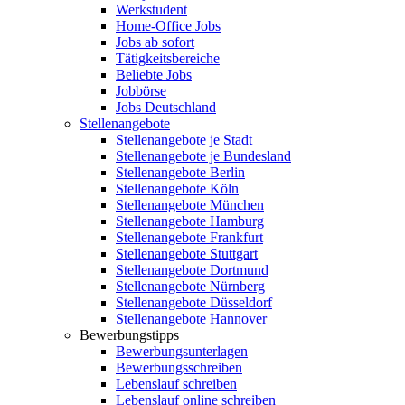
Werkstudent
Home-Office Jobs
Jobs ab sofort
Tätigkeitsbereiche
Beliebte Jobs
Jobbörse
Jobs Deutschland
Stellenangebote
Stellenangebote je Stadt
Stellenangebote je Bundesland
Stellenangebote Berlin
Stellenangebote Köln
Stellenangebote München
Stellenangebote Hamburg
Stellenangebote Frankfurt
Stellenangebote Stuttgart
Stellenangebote Dortmund
Stellenangebote Nürnberg
Stellenangebote Düsseldorf
Stellenangebote Hannover
Bewerbungstipps
Bewerbungsunterlagen
Bewerbungsschreiben
Lebenslauf schreiben
Lebenslauf online schreiben