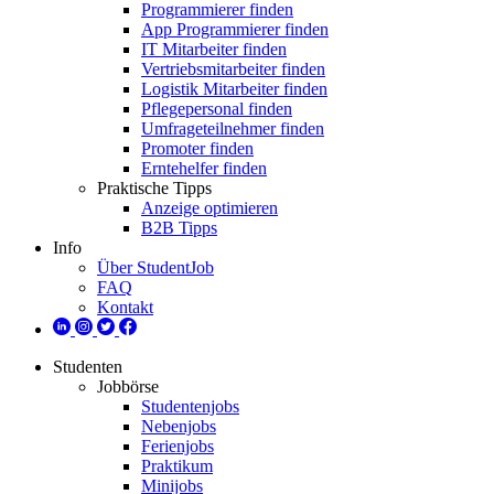
Programmierer finden
App Programmierer finden
IT Mitarbeiter finden
Vertriebsmitarbeiter finden
Logistik Mitarbeiter finden
Pflegepersonal finden
Umfrageteilnehmer finden
Promoter finden
Erntehelfer finden
Praktische Tipps
Anzeige optimieren
B2B Tipps
Info
Über StudentJob
FAQ
Kontakt
Studenten
Jobbörse
Studentenjobs
Nebenjobs
Ferienjobs
Praktikum
Minijobs