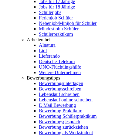
Jobs für 17 Jährige
Jobs für 18 Jährige
Schülerjobs
Ferienjob Schüler
Nebenjob/Minijob für Schüler
Mindestlohn Schüler
Schülerpraktikum
Arbeiten bei
Alnatura
Lidl
Lieferando
Deutsche Telekom
UNO-Flüchtlingshilfe
Weitere Unternehmen
Bewerbungstipps
Bewerbungsunterlagen
Bewerbungsschreiben
Lebenslauf schreiben
Lebenslauf online schreiben
E-Mail Bewerbung
Bewerbung Praktikum
Bewerbung Schülerpraktikum
Bewerbungsgespräch
Bewerbung zurückziehen
Bewerbung als Werkstudent