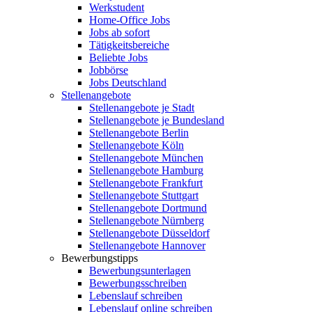
Werkstudent
Home-Office Jobs
Jobs ab sofort
Tätigkeitsbereiche
Beliebte Jobs
Jobbörse
Jobs Deutschland
Stellenangebote
Stellenangebote je Stadt
Stellenangebote je Bundesland
Stellenangebote Berlin
Stellenangebote Köln
Stellenangebote München
Stellenangebote Hamburg
Stellenangebote Frankfurt
Stellenangebote Stuttgart
Stellenangebote Dortmund
Stellenangebote Nürnberg
Stellenangebote Düsseldorf
Stellenangebote Hannover
Bewerbungstipps
Bewerbungsunterlagen
Bewerbungsschreiben
Lebenslauf schreiben
Lebenslauf online schreiben