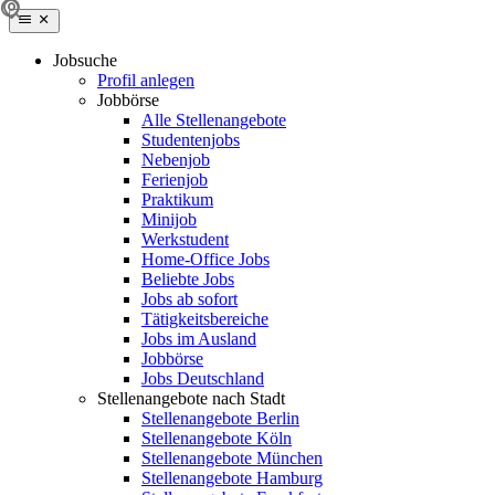
Jobsuche
Profil anlegen
Jobbörse
Alle Stellenangebote
Studentenjobs
Nebenjob
Ferienjob
Praktikum
Minijob
Werkstudent
Home-Office Jobs
Beliebte Jobs
Jobs ab sofort
Tätigkeitsbereiche
Jobs im Ausland
Jobbörse
Jobs Deutschland
Stellenangebote nach Stadt
Stellenangebote Berlin
Stellenangebote Köln
Stellenangebote München
Stellenangebote Hamburg