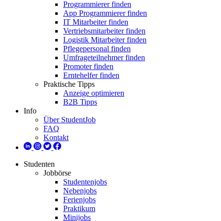
Programmierer finden
App Programmierer finden
IT Mitarbeiter finden
Vertriebsmitarbeiter finden
Logistik Mitarbeiter finden
Pflegepersonal finden
Umfrageteilnehmer finden
Promoter finden
Erntehelfer finden
Praktische Tipps
Anzeige optimieren
B2B Tipps
Info
Über StudentJob
FAQ
Kontakt
Studenten
Jobbörse
Studentenjobs
Nebenjobs
Ferienjobs
Praktikum
Minijobs