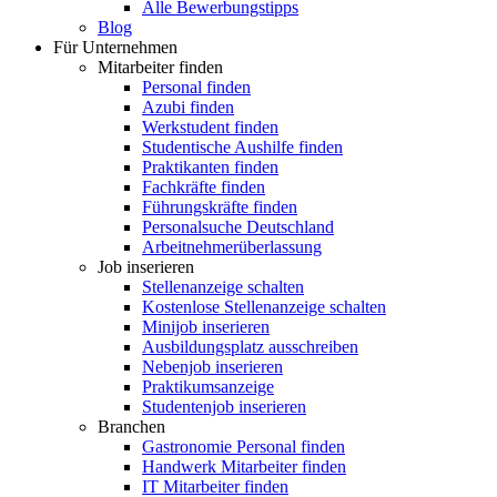
Alle Bewerbungstipps
Blog
Für Unternehmen
Mitarbeiter finden
Personal finden
Azubi finden
Werkstudent finden
Studentische Aushilfe finden
Praktikanten finden
Fachkräfte finden
Führungskräfte finden
Personalsuche Deutschland
Arbeitnehmerüberlassung
Job inserieren
Stellenanzeige schalten
Kostenlose Stellenanzeige schalten
Minijob inserieren
Ausbildungsplatz ausschreiben
Nebenjob inserieren
Praktikumsanzeige
Studentenjob inserieren
Branchen
Gastronomie Personal finden
Handwerk Mitarbeiter finden
IT Mitarbeiter finden