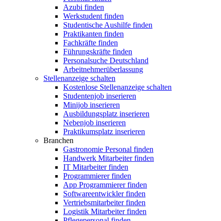
Azubi finden
Werkstudent finden
Studentische Aushilfe finden
Praktikanten finden
Fachkräfte finden
Führungskräfte finden
Personalsuche Deutschland
Arbeitnehmerüberlassung
Stellenanzeige schalten
Kostenlose Stellenanzeige schalten
Studentenjob inserieren
Minijob inserieren
Ausbildungsplatz inserieren
Nebenjob inserieren
Praktikumsplatz inserieren
Branchen
Gastronomie Personal finden
Handwerk Mitarbeiter finden
IT Mitarbeiter finden
Programmierer finden
App Programmierer finden
Softwareentwickler finden
Vertriebsmitarbeiter finden
Logistik Mitarbeiter finden
Pflegepersonal finden