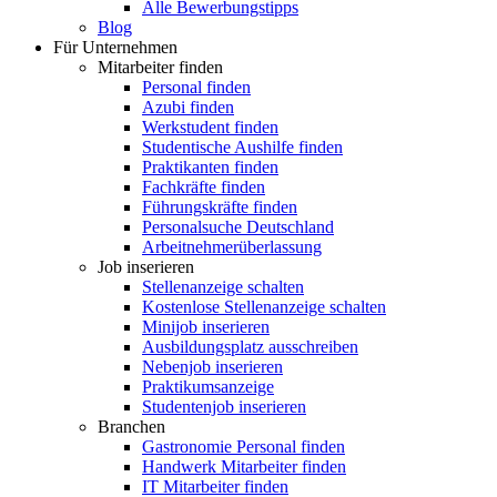
Alle Bewerbungstipps
Blog
Für Unternehmen
Mitarbeiter finden
Personal finden
Azubi finden
Werkstudent finden
Studentische Aushilfe finden
Praktikanten finden
Fachkräfte finden
Führungskräfte finden
Personalsuche Deutschland
Arbeitnehmerüberlassung
Job inserieren
Stellenanzeige schalten
Kostenlose Stellenanzeige schalten
Minijob inserieren
Ausbildungsplatz ausschreiben
Nebenjob inserieren
Praktikumsanzeige
Studentenjob inserieren
Branchen
Gastronomie Personal finden
Handwerk Mitarbeiter finden
IT Mitarbeiter finden