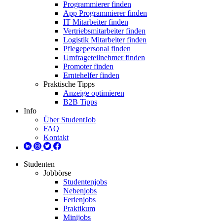
Programmierer finden
App Programmierer finden
IT Mitarbeiter finden
Vertriebsmitarbeiter finden
Logistik Mitarbeiter finden
Pflegepersonal finden
Umfrageteilnehmer finden
Promoter finden
Erntehelfer finden
Praktische Tipps
Anzeige optimieren
B2B Tipps
Info
Über StudentJob
FAQ
Kontakt
Studenten
Jobbörse
Studentenjobs
Nebenjobs
Ferienjobs
Praktikum
Minijobs