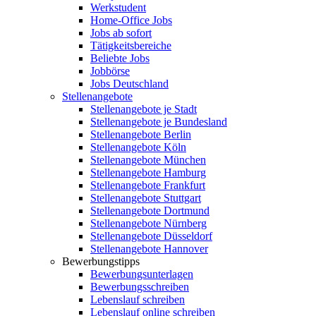
Werkstudent
Home-Office Jobs
Jobs ab sofort
Tätigkeitsbereiche
Beliebte Jobs
Jobbörse
Jobs Deutschland
Stellenangebote
Stellenangebote je Stadt
Stellenangebote je Bundesland
Stellenangebote Berlin
Stellenangebote Köln
Stellenangebote München
Stellenangebote Hamburg
Stellenangebote Frankfurt
Stellenangebote Stuttgart
Stellenangebote Dortmund
Stellenangebote Nürnberg
Stellenangebote Düsseldorf
Stellenangebote Hannover
Bewerbungstipps
Bewerbungsunterlagen
Bewerbungsschreiben
Lebenslauf schreiben
Lebenslauf online schreiben