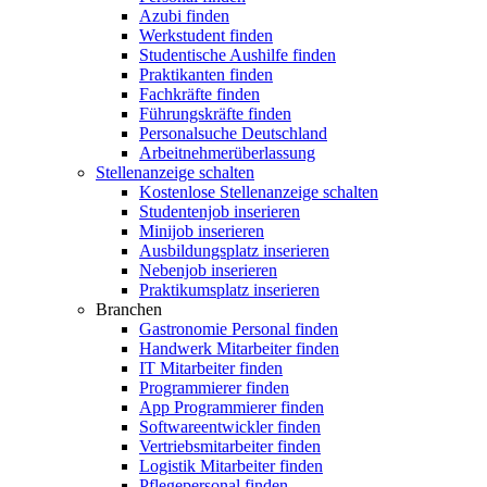
Azubi finden
Werkstudent finden
Studentische Aushilfe finden
Praktikanten finden
Fachkräfte finden
Führungskräfte finden
Personalsuche Deutschland
Arbeitnehmerüberlassung
Stellenanzeige schalten
Kostenlose Stellenanzeige schalten
Studentenjob inserieren
Minijob inserieren
Ausbildungsplatz inserieren
Nebenjob inserieren
Praktikumsplatz inserieren
Branchen
Gastronomie Personal finden
Handwerk Mitarbeiter finden
IT Mitarbeiter finden
Programmierer finden
App Programmierer finden
Softwareentwickler finden
Vertriebsmitarbeiter finden
Logistik Mitarbeiter finden
Pflegepersonal finden