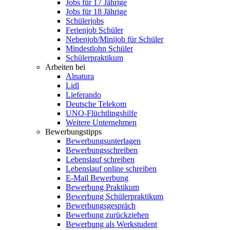
Jobs für 17 Jährige
Jobs für 18 Jährige
Schülerjobs
Ferienjob Schüler
Nebenjob/Minijob für Schüler
Mindestlohn Schüler
Schülerpraktikum
Arbeiten bei
Alnatura
Lidl
Lieferando
Deutsche Telekom
UNO-Flüchtlingshilfe
Weitere Unternehmen
Bewerbungstipps
Bewerbungsunterlagen
Bewerbungsschreiben
Lebenslauf schreiben
Lebenslauf online schreiben
E-Mail Bewerbung
Bewerbung Praktikum
Bewerbung Schülerpraktikum
Bewerbungsgespräch
Bewerbung zurückziehen
Bewerbung als Werkstudent