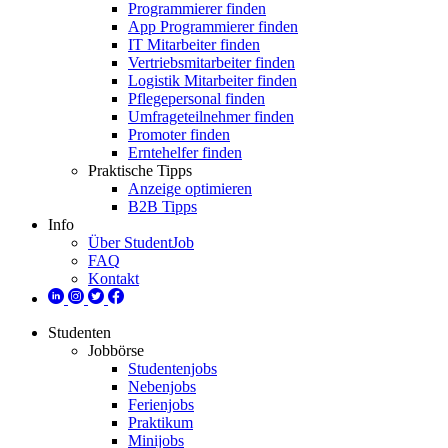
Programmierer finden
App Programmierer finden
IT Mitarbeiter finden
Vertriebsmitarbeiter finden
Logistik Mitarbeiter finden
Pflegepersonal finden
Umfrageteilnehmer finden
Promoter finden
Erntehelfer finden
Praktische Tipps
Anzeige optimieren
B2B Tipps
Info
Über StudentJob
FAQ
Kontakt
Studenten
Jobbörse
Studentenjobs
Nebenjobs
Ferienjobs
Praktikum
Minijobs