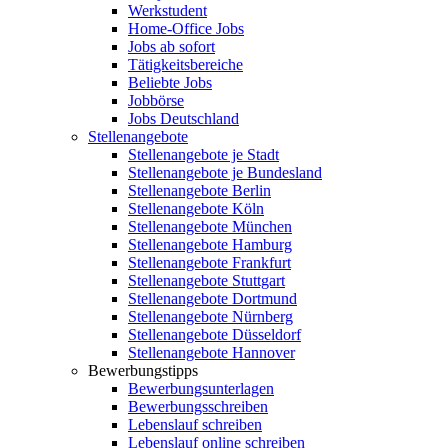
Werkstudent
Home-Office Jobs
Jobs ab sofort
Tätigkeitsbereiche
Beliebte Jobs
Jobbörse
Jobs Deutschland
Stellenangebote
Stellenangebote je Stadt
Stellenangebote je Bundesland
Stellenangebote Berlin
Stellenangebote Köln
Stellenangebote München
Stellenangebote Hamburg
Stellenangebote Frankfurt
Stellenangebote Stuttgart
Stellenangebote Dortmund
Stellenangebote Nürnberg
Stellenangebote Düsseldorf
Stellenangebote Hannover
Bewerbungstipps
Bewerbungsunterlagen
Bewerbungsschreiben
Lebenslauf schreiben
Lebenslauf online schreiben