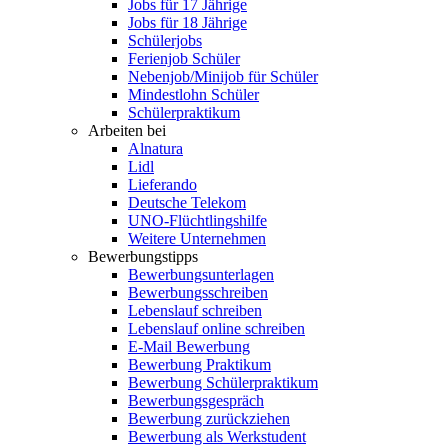
Jobs für 17 Jährige
Jobs für 18 Jährige
Schülerjobs
Ferienjob Schüler
Nebenjob/Minijob für Schüler
Mindestlohn Schüler
Schülerpraktikum
Arbeiten bei
Alnatura
Lidl
Lieferando
Deutsche Telekom
UNO-Flüchtlingshilfe
Weitere Unternehmen
Bewerbungstipps
Bewerbungsunterlagen
Bewerbungsschreiben
Lebenslauf schreiben
Lebenslauf online schreiben
E-Mail Bewerbung
Bewerbung Praktikum
Bewerbung Schülerpraktikum
Bewerbungsgespräch
Bewerbung zurückziehen
Bewerbung als Werkstudent