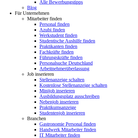
Alle Bewerbungstipps
Blog
Für Unternehmen
Mitarbeiter finden
Personal finden
Azubi finden
Werkstudent finden
Studentische Aushilfe finden
Praktikanten finden
Fachkräfte finden
Führungskräfte finden
Personalsuche Deutschland
Arbeitnehmerüberlassung
Job inserieren
Stellenanzeige schalten
Kostenlose Stellenanzeige schalten
Minijob inserieren
Ausbildungsplatz ausschreiben
Nebenjob inserieren
Praktikumsanzeige
Studentenjob inserieren
Branchen
Gastronomie Personal finden
Handwerk Mitarbeiter finden
IT Mitarbeiter finden