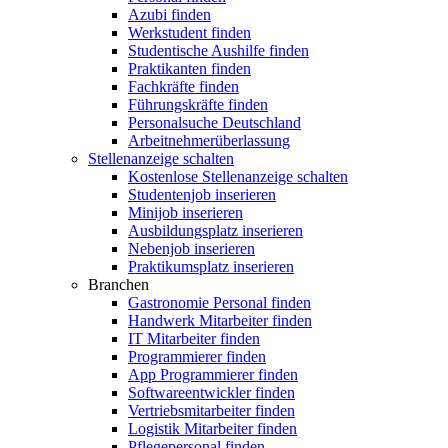
Azubi finden
Werkstudent finden
Studentische Aushilfe finden
Praktikanten finden
Fachkräfte finden
Führungskräfte finden
Personalsuche Deutschland
Arbeitnehmerüberlassung
Stellenanzeige schalten
Kostenlose Stellenanzeige schalten
Studentenjob inserieren
Minijob inserieren
Ausbildungsplatz inserieren
Nebenjob inserieren
Praktikumsplatz inserieren
Branchen
Gastronomie Personal finden
Handwerk Mitarbeiter finden
IT Mitarbeiter finden
Programmierer finden
App Programmierer finden
Softwareentwickler finden
Vertriebsmitarbeiter finden
Logistik Mitarbeiter finden
Pflegepersonal finden