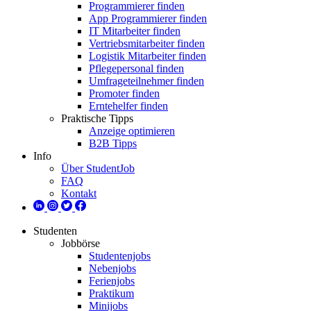
Programmierer finden
App Programmierer finden
IT Mitarbeiter finden
Vertriebsmitarbeiter finden
Logistik Mitarbeiter finden
Pflegepersonal finden
Umfrageteilnehmer finden
Promoter finden
Erntehelfer finden
Praktische Tipps
Anzeige optimieren
B2B Tipps
Info
Über StudentJob
FAQ
Kontakt
Studenten
Jobbörse
Studentenjobs
Nebenjobs
Ferienjobs
Praktikum
Minijobs