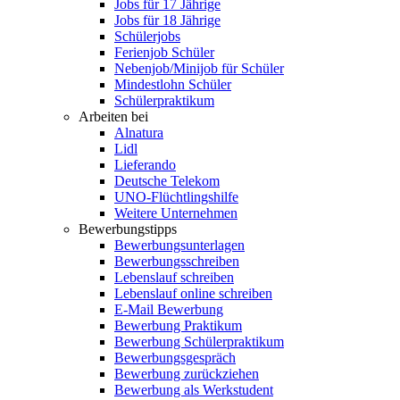
Jobs für 17 Jährige
Jobs für 18 Jährige
Schülerjobs
Ferienjob Schüler
Nebenjob/Minijob für Schüler
Mindestlohn Schüler
Schülerpraktikum
Arbeiten bei
Alnatura
Lidl
Lieferando
Deutsche Telekom
UNO-Flüchtlingshilfe
Weitere Unternehmen
Bewerbungstipps
Bewerbungsunterlagen
Bewerbungsschreiben
Lebenslauf schreiben
Lebenslauf online schreiben
E-Mail Bewerbung
Bewerbung Praktikum
Bewerbung Schülerpraktikum
Bewerbungsgespräch
Bewerbung zurückziehen
Bewerbung als Werkstudent