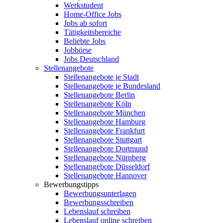
Werkstudent
Home-Office Jobs
Jobs ab sofort
Tätigkeitsbereiche
Beliebte Jobs
Jobbörse
Jobs Deutschland
Stellenangebote
Stellenangebote je Stadt
Stellenangebote je Bundesland
Stellenangebote Berlin
Stellenangebote Köln
Stellenangebote München
Stellenangebote Hamburg
Stellenangebote Frankfurt
Stellenangebote Stuttgart
Stellenangebote Dortmund
Stellenangebote Nürnberg
Stellenangebote Düsseldorf
Stellenangebote Hannover
Bewerbungstipps
Bewerbungsunterlagen
Bewerbungsschreiben
Lebenslauf schreiben
Lebenslauf online schreiben