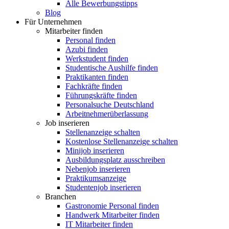
Alle Bewerbungstipps
Blog
Für Unternehmen
Mitarbeiter finden
Personal finden
Azubi finden
Werkstudent finden
Studentische Aushilfe finden
Praktikanten finden
Fachkräfte finden
Führungskräfte finden
Personalsuche Deutschland
Arbeitnehmerüberlassung
Job inserieren
Stellenanzeige schalten
Kostenlose Stellenanzeige schalten
Minijob inserieren
Ausbildungsplatz ausschreiben
Nebenjob inserieren
Praktikumsanzeige
Studentenjob inserieren
Branchen
Gastronomie Personal finden
Handwerk Mitarbeiter finden
IT Mitarbeiter finden