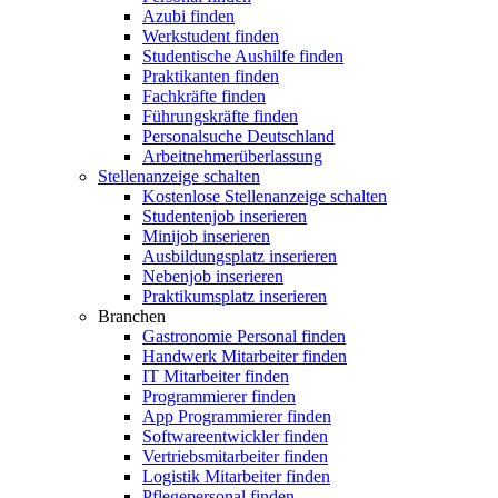
Azubi finden
Werkstudent finden
Studentische Aushilfe finden
Praktikanten finden
Fachkräfte finden
Führungskräfte finden
Personalsuche Deutschland
Arbeitnehmerüberlassung
Stellenanzeige schalten
Kostenlose Stellenanzeige schalten
Studentenjob inserieren
Minijob inserieren
Ausbildungsplatz inserieren
Nebenjob inserieren
Praktikumsplatz inserieren
Branchen
Gastronomie Personal finden
Handwerk Mitarbeiter finden
IT Mitarbeiter finden
Programmierer finden
App Programmierer finden
Softwareentwickler finden
Vertriebsmitarbeiter finden
Logistik Mitarbeiter finden
Pflegepersonal finden