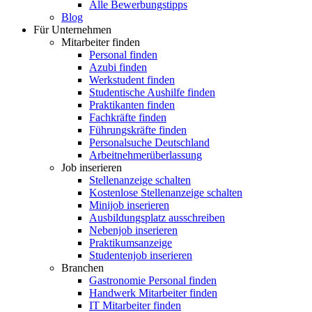
Alle Bewerbungstipps
Blog
Für Unternehmen
Mitarbeiter finden
Personal finden
Azubi finden
Werkstudent finden
Studentische Aushilfe finden
Praktikanten finden
Fachkräfte finden
Führungskräfte finden
Personalsuche Deutschland
Arbeitnehmerüberlassung
Job inserieren
Stellenanzeige schalten
Kostenlose Stellenanzeige schalten
Minijob inserieren
Ausbildungsplatz ausschreiben
Nebenjob inserieren
Praktikumsanzeige
Studentenjob inserieren
Branchen
Gastronomie Personal finden
Handwerk Mitarbeiter finden
IT Mitarbeiter finden