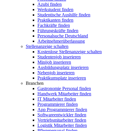
Azubi finden
Werkstudent finden
Studentische Aushilfe finden
Praktikanten finden
Fachkräfte finden
Führungskräfte finden
Personalsuche Deutschland
Arbeitnehmerüberlassung
Stellenanzeige schalten
Kostenlose Stellenanzeige schalten
Studentenjob inserieren
Minijob inserieren
Ausbildungsplatz inserieren
Nebenjob inserieren
Praktikumsplatz inserieren
Branchen
Gastronomie Personal finden
Handwerk Mitarbeiter finden
IT Mitarbeiter finden
Programmierer finden
App Programmierer finden
Softwareentwickler finden
Vertriebsmitarbeiter finden
Logistik Mitarbeiter finden
Pflegepersonal finden