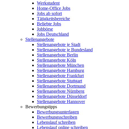
Werkstudent
Home-Office Jobs
Jobs ab sofort
Tätigkeitsbereiche
Beliebte Jobs
Jobbörse
Jobs Deutschland
Stellenangebote
Stellenangebote je Stadt
Stellenangebote je Bundesland
Stellenangebote Berlin
Stellenangebote Köln
Stellenangebote München
Stellenangebote Hamburg
Stellenangebote Frankfurt
Stellenangebote Stuttgart
Stellenangebote Dortmund
Stellenangebote Nürnberg
Stellenangebote Düsseldorf
Stellenangebote Hannover
Bewerbungstipps
Bewerbungsunterlagen
Bewerbungsschreiben
Lebenslauf schreiben
Lebenslauf online schreiben