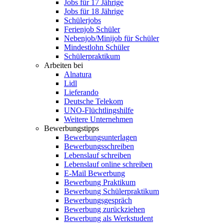
Jobs für 17 Jährige
Jobs für 18 Jährige
Schülerjobs
Ferienjob Schüler
Nebenjob/Minijob für Schüler
Mindestlohn Schüler
Schülerpraktikum
Arbeiten bei
Alnatura
Lidl
Lieferando
Deutsche Telekom
UNO-Flüchtlingshilfe
Weitere Unternehmen
Bewerbungstipps
Bewerbungsunterlagen
Bewerbungsschreiben
Lebenslauf schreiben
Lebenslauf online schreiben
E-Mail Bewerbung
Bewerbung Praktikum
Bewerbung Schülerpraktikum
Bewerbungsgespräch
Bewerbung zurückziehen
Bewerbung als Werkstudent