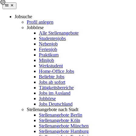
Jobsuche
Profil anlegen
Jobbörse
Alle Stellenangebote
Studentenjobs
Nebenjob
Ferienjob
Praktikum
Minijob
Werkstudent
Home-Office Jobs
Beliebte Jobs
Jobs ab sofort
Tätigkeitsbereiche
Jobs im Ausland
Jobbörse
Jobs Deutschland
Stellenangebote nach Stadt
Stellenangebote Berlin
Stellenangebote Köln
Stellenangebote München
Stellenangebote Hamburg