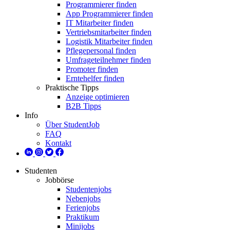
Programmierer finden
App Programmierer finden
IT Mitarbeiter finden
Vertriebsmitarbeiter finden
Logistik Mitarbeiter finden
Pflegepersonal finden
Umfrageteilnehmer finden
Promoter finden
Erntehelfer finden
Praktische Tipps
Anzeige optimieren
B2B Tipps
Info
Über StudentJob
FAQ
Kontakt
Studenten
Jobbörse
Studentenjobs
Nebenjobs
Ferienjobs
Praktikum
Minijobs