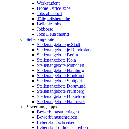
Werkstudent
Home-Office Jobs
Jobs ab sofort
Tätigkeitsbereiche
Beliebte Jobs
Jobbörse
Jobs Deutschland
Stellenangebote
Stellenangebote je Stadt
Stellenangebote je Bundesland
Stellenangebote Berlin
Stellenangebote Köln
Stellenangebote München
Stellenangebote Hamburg
Stellenangebote Frankfurt
Stellenangebote Stuttgart
Stellenangebote Dortmund
Stellenangebote Nürnberg
Stellenangebote Düsseldorf
Stellenangebote Hannover
Bewerbungstipps
Bewerbungsunterlagen
Bewerbungsschreiben
Lebenslauf schreiben
Lebenslauf online schreiben