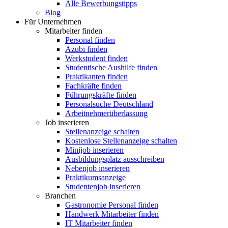
Alle Bewerbungstipps
Blog
Für Unternehmen
Mitarbeiter finden
Personal finden
Azubi finden
Werkstudent finden
Studentische Aushilfe finden
Praktikanten finden
Fachkräfte finden
Führungskräfte finden
Personalsuche Deutschland
Arbeitnehmerüberlassung
Job inserieren
Stellenanzeige schalten
Kostenlose Stellenanzeige schalten
Minijob inserieren
Ausbildungsplatz ausschreiben
Nebenjob inserieren
Praktikumsanzeige
Studentenjob inserieren
Branchen
Gastronomie Personal finden
Handwerk Mitarbeiter finden
IT Mitarbeiter finden