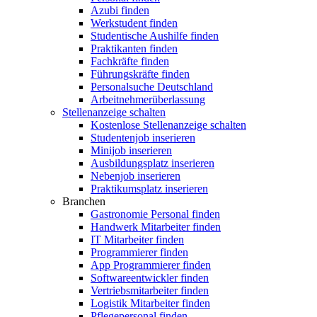
Azubi finden
Werkstudent finden
Studentische Aushilfe finden
Praktikanten finden
Fachkräfte finden
Führungskräfte finden
Personalsuche Deutschland
Arbeitnehmerüberlassung
Stellenanzeige schalten
Kostenlose Stellenanzeige schalten
Studentenjob inserieren
Minijob inserieren
Ausbildungsplatz inserieren
Nebenjob inserieren
Praktikumsplatz inserieren
Branchen
Gastronomie Personal finden
Handwerk Mitarbeiter finden
IT Mitarbeiter finden
Programmierer finden
App Programmierer finden
Softwareentwickler finden
Vertriebsmitarbeiter finden
Logistik Mitarbeiter finden
Pflegepersonal finden