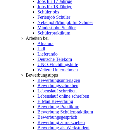
Jobs für 17 Jährige
Jobs für 18 Jährige
Schülerjobs
Ferienjob Schüler
Nebenjob/Minijob für Schüler
Mindestlohn Schüler
Schülerpraktikum
Arbeiten bei
Alnatura
Lidl
Lieferando
Deutsche Telekom
UNO-Flüchtlingshilfe
Weitere Unternehmen
Bewerbungstipps
Bewerbungsunterlagen
Bewerbungsschreiben
Lebenslauf schreiben
Lebenslauf online schreiben
E-Mail Bewerbung
Bewerbung Praktikum
Bewerbung Schülerpraktikum
Bewerbungsgespräch
Bewerbung zurückziehen
Bewerbung als Werkstudent