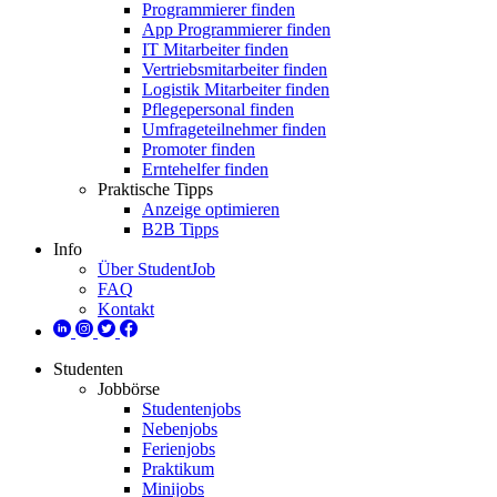
Programmierer finden
App Programmierer finden
IT Mitarbeiter finden
Vertriebsmitarbeiter finden
Logistik Mitarbeiter finden
Pflegepersonal finden
Umfrageteilnehmer finden
Promoter finden
Erntehelfer finden
Praktische Tipps
Anzeige optimieren
B2B Tipps
Info
Über StudentJob
FAQ
Kontakt
Studenten
Jobbörse
Studentenjobs
Nebenjobs
Ferienjobs
Praktikum
Minijobs