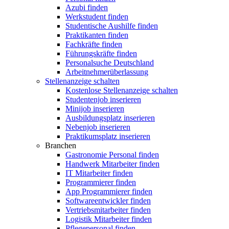
Azubi finden
Werkstudent finden
Studentische Aushilfe finden
Praktikanten finden
Fachkräfte finden
Führungskräfte finden
Personalsuche Deutschland
Arbeitnehmerüberlassung
Stellenanzeige schalten
Kostenlose Stellenanzeige schalten
Studentenjob inserieren
Minijob inserieren
Ausbildungsplatz inserieren
Nebenjob inserieren
Praktikumsplatz inserieren
Branchen
Gastronomie Personal finden
Handwerk Mitarbeiter finden
IT Mitarbeiter finden
Programmierer finden
App Programmierer finden
Softwareentwickler finden
Vertriebsmitarbeiter finden
Logistik Mitarbeiter finden
Pflegepersonal finden