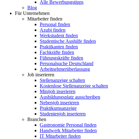
Alle Bewerbungstipps
Blog
Für Unternehmen
Mitarbeiter finden
Personal finden
Azubi finden
Werkstudent finden
Studentische Aushilfe finden
Praktikanten finden
Fachkräfte finden
Führungskräfte finden
Personalsuche Deutschland
Arbeitnehmerüberlassung
Job inserieren
Stellenanzeige schalten
Kostenlose Stellenanzeige schalten
Minijob inserieren
Ausbildungsplatz ausschreiben
Nebenjob inserieren
Praktikumsanzeige
Studentenjob inserieren
Branchen
Gastronomie Personal finden
Handwerk Mitarbeiter finden
IT Mitarbeiter finden