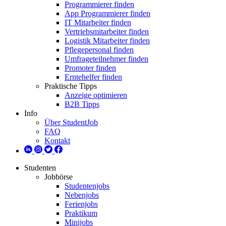
Programmierer finden
App Programmierer finden
IT Mitarbeiter finden
Vertriebsmitarbeiter finden
Logistik Mitarbeiter finden
Pflegepersonal finden
Umfrageteilnehmer finden
Promoter finden
Erntehelfer finden
Praktische Tipps
Anzeige optimieren
B2B Tipps
Info
Über StudentJob
FAQ
Kontakt
Studenten
Jobbörse
Studentenjobs
Nebenjobs
Ferienjobs
Praktikum
Minijobs