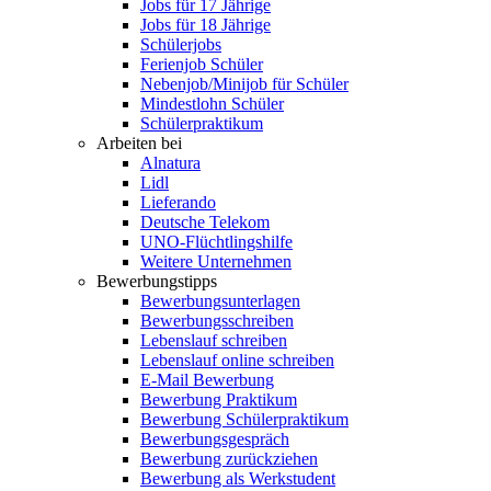
Jobs für 17 Jährige
Jobs für 18 Jährige
Schülerjobs
Ferienjob Schüler
Nebenjob/Minijob für Schüler
Mindestlohn Schüler
Schülerpraktikum
Arbeiten bei
Alnatura
Lidl
Lieferando
Deutsche Telekom
UNO-Flüchtlingshilfe
Weitere Unternehmen
Bewerbungstipps
Bewerbungsunterlagen
Bewerbungsschreiben
Lebenslauf schreiben
Lebenslauf online schreiben
E-Mail Bewerbung
Bewerbung Praktikum
Bewerbung Schülerpraktikum
Bewerbungsgespräch
Bewerbung zurückziehen
Bewerbung als Werkstudent