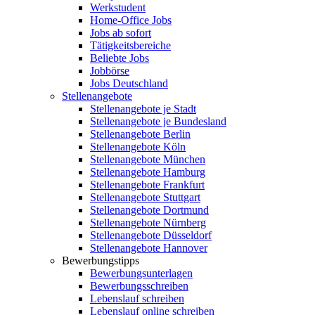
Werkstudent
Home-Office Jobs
Jobs ab sofort
Tätigkeitsbereiche
Beliebte Jobs
Jobbörse
Jobs Deutschland
Stellenangebote
Stellenangebote je Stadt
Stellenangebote je Bundesland
Stellenangebote Berlin
Stellenangebote Köln
Stellenangebote München
Stellenangebote Hamburg
Stellenangebote Frankfurt
Stellenangebote Stuttgart
Stellenangebote Dortmund
Stellenangebote Nürnberg
Stellenangebote Düsseldorf
Stellenangebote Hannover
Bewerbungstipps
Bewerbungsunterlagen
Bewerbungsschreiben
Lebenslauf schreiben
Lebenslauf online schreiben