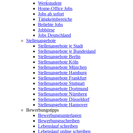
Werkstudent
Home-Office Jobs
Jobs ab sofort
Tätigkeitsbereiche
Beliebte Jobs
Jobbörse
Jobs Deutschland
Stellenangebote
Stellenangebote je Stadt
Stellenangebote je Bundesland
Stellenangebote Berlin
Stellenangebote Köln
Stellenangebote München
Stellenangebote Hamburg
Stellenangebote Frankfurt
Stellenangebote Stuttgart
Stellenangebote Dortmund
Stellenangebote Nürnberg
Stellenangebote Düsseldorf
Stellenangebote Hannover
Bewerbungstipps
Bewerbungsunterlagen
Bewerbungsschreiben
Lebenslauf schreiben
Lebenslauf online schreiben