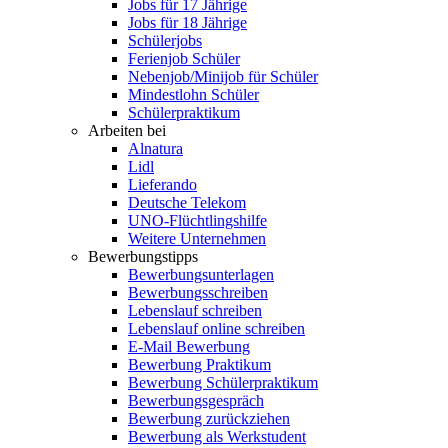
Jobs für 17 Jährige
Jobs für 18 Jährige
Schülerjobs
Ferienjob Schüler
Nebenjob/Minijob für Schüler
Mindestlohn Schüler
Schülerpraktikum
Arbeiten bei
Alnatura
Lidl
Lieferando
Deutsche Telekom
UNO-Flüchtlingshilfe
Weitere Unternehmen
Bewerbungstipps
Bewerbungsunterlagen
Bewerbungsschreiben
Lebenslauf schreiben
Lebenslauf online schreiben
E-Mail Bewerbung
Bewerbung Praktikum
Bewerbung Schülerpraktikum
Bewerbungsgespräch
Bewerbung zurückziehen
Bewerbung als Werkstudent