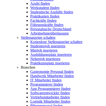
Azubi finden
Werkstudent finden
Studentische Aushilfe finden
Praktikanten finden
Fachkräfte finden
Führungskräfte finden
Personalsuche Deutschland
Arbeitnehmerüberlassung
Stellenanzeige schalten
Kostenlose Stellenanzeige schalten
Studentenjob inserieren
Minijob inserieren
Ausbildungsplatz inserieren
Nebenjob inserieren
Praktikumsplatz inserieren
Branchen
Gastronomie Personal finden
Handwerk Mitarbeiter finden
IT Mitarbeiter finden
Programmierer finden
App Programmierer finden
Softwareentwickler finden
Vertriebsmitarbeiter finden
Logistik Mitarbeiter finden
Pflegepersonal finden