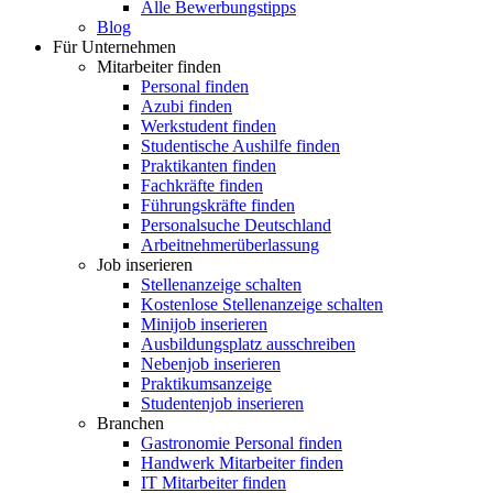
Alle Bewerbungstipps
Blog
Für Unternehmen
Mitarbeiter finden
Personal finden
Azubi finden
Werkstudent finden
Studentische Aushilfe finden
Praktikanten finden
Fachkräfte finden
Führungskräfte finden
Personalsuche Deutschland
Arbeitnehmerüberlassung
Job inserieren
Stellenanzeige schalten
Kostenlose Stellenanzeige schalten
Minijob inserieren
Ausbildungsplatz ausschreiben
Nebenjob inserieren
Praktikumsanzeige
Studentenjob inserieren
Branchen
Gastronomie Personal finden
Handwerk Mitarbeiter finden
IT Mitarbeiter finden