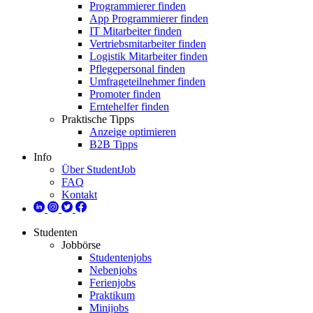
Programmierer finden
App Programmierer finden
IT Mitarbeiter finden
Vertriebsmitarbeiter finden
Logistik Mitarbeiter finden
Pflegepersonal finden
Umfrageteilnehmer finden
Promoter finden
Erntehelfer finden
Praktische Tipps
Anzeige optimieren
B2B Tipps
Info
Über StudentJob
FAQ
Kontakt
Studenten
Jobbörse
Studentenjobs
Nebenjobs
Ferienjobs
Praktikum
Minijobs