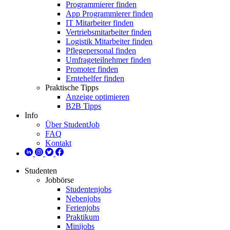
Programmierer finden
App Programmierer finden
IT Mitarbeiter finden
Vertriebsmitarbeiter finden
Logistik Mitarbeiter finden
Pflegepersonal finden
Umfrageteilnehmer finden
Promoter finden
Erntehelfer finden
Praktische Tipps
Anzeige optimieren
B2B Tipps
Info
Über StudentJob
FAQ
Kontakt
Studenten
Jobbörse
Studentenjobs
Nebenjobs
Ferienjobs
Praktikum
Minijobs