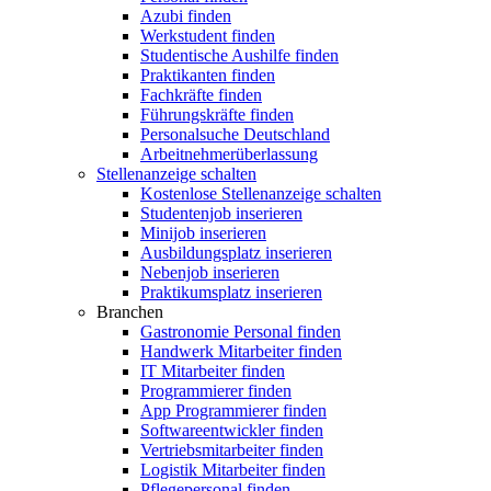
Azubi finden
Werkstudent finden
Studentische Aushilfe finden
Praktikanten finden
Fachkräfte finden
Führungskräfte finden
Personalsuche Deutschland
Arbeitnehmerüberlassung
Stellenanzeige schalten
Kostenlose Stellenanzeige schalten
Studentenjob inserieren
Minijob inserieren
Ausbildungsplatz inserieren
Nebenjob inserieren
Praktikumsplatz inserieren
Branchen
Gastronomie Personal finden
Handwerk Mitarbeiter finden
IT Mitarbeiter finden
Programmierer finden
App Programmierer finden
Softwareentwickler finden
Vertriebsmitarbeiter finden
Logistik Mitarbeiter finden
Pflegepersonal finden