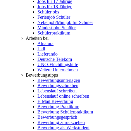
Jobs für 17 Jährige
Jobs für 18 Jährige
Schülerjobs
Ferienjob Schüler
Nebenjob/Minijob für Schüler
Mindestlohn Schüler
Schülerpraktikum
Arbeiten bei
Alnatura
Lidl
Lieferando
Deutsche Telekom
UNO-Flüchtlingshilfe
Weitere Unternehmen
Bewerbungstipps
Bewerbungsunterlagen
Bewerbungsschreiben
Lebenslauf schreiben
Lebenslauf online schreiben
E-Mail Bewerbung
Bewerbung Praktikum
Bewerbung Schülerpraktikum
Bewerbungsgespräch
Bewerbung zurückziehen
Bewerbung als Werkstudent