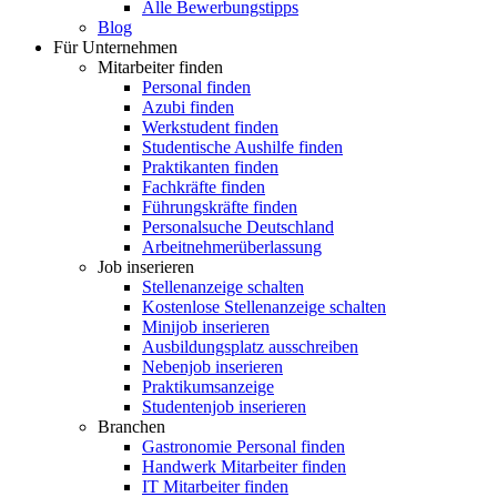
Alle Bewerbungstipps
Blog
Für Unternehmen
Mitarbeiter finden
Personal finden
Azubi finden
Werkstudent finden
Studentische Aushilfe finden
Praktikanten finden
Fachkräfte finden
Führungskräfte finden
Personalsuche Deutschland
Arbeitnehmerüberlassung
Job inserieren
Stellenanzeige schalten
Kostenlose Stellenanzeige schalten
Minijob inserieren
Ausbildungsplatz ausschreiben
Nebenjob inserieren
Praktikumsanzeige
Studentenjob inserieren
Branchen
Gastronomie Personal finden
Handwerk Mitarbeiter finden
IT Mitarbeiter finden