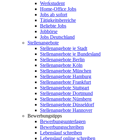
Werkstudent
Home-Office Jobs
Jobs ab sofort
Tätigkeitsbereiche
Beliebte Jobs
Jobbörse
Jobs Deutschland
Stellenangebote
Stellenangebote je Stadt
Stellenangebote je Bundesland
Stellenangebote Berlin
Stellenangebote Köln
Stellenangebote München
Stellenangebote Hamburg
Stellenangebote Frankfurt
Stellenangebote Stuttgart
Stellenangebote Dortmund
Stellenangebote Nürnberg
Stellenangebote Düsseldorf
Stellenangebote Hannover
Bewerbungstipps
Bewerbungsunterlagen
Bewerbungsschreiben
Lebenslauf schreiben
Lebenslauf online schreiben