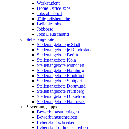
Werkstudent
Home-Office Jobs
Jobs ab sofort
Tätigkeitsbereiche
Beliebte Jobs
Jobbörse
Jobs Deutschland
Stellenangebote
Stellenangebote je Stadt
Stellenangebote je Bundesland
Stellenangebote Berlin
Stellenangebote Köln
Stellenangebote München
Stellenangebote Hamburg
Stellenangebote Frankfurt
Stellenangebote Stuttgart
Stellenangebote Dortmund
Stellenangebote Nürnberg
Stellenangebote Düsseldorf
Stellenangebote Hannover
Bewerbungstipps
Bewerbungsunterlagen
Bewerbungsschreiben
Lebenslauf schreiben
Lebenslauf online schreiben