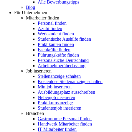
Alle Bewerbungstipps
Blog
Für Unternehmen
Mitarbeiter finden
Personal finden
Azubi finden
Werkstudent finden
Studentische Aushilfe finden
Praktikanten finden
Fachkräfte finden
Führungskräfte finden
Personalsuche Deutschland
Arbeitnehmerüberlassung
Job inserieren
Stellenanzeige schalten
Kostenlose Stellenanzeige schalten
Minijob inserieren
Ausbildungsplatz ausschreiben
Nebenjob inserieren
Praktikumsanzeige
Studentenjob inserieren
Branchen
Gastronomie Personal finden
Handwerk Mitarbeiter finden
IT Mitarbeiter finden