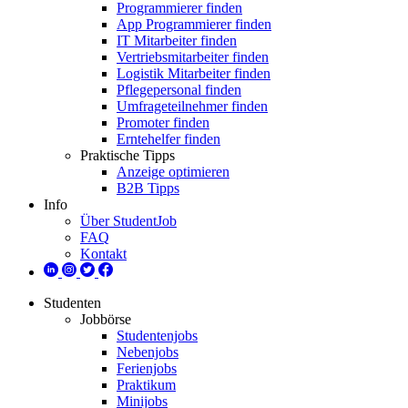
Programmierer finden
App Programmierer finden
IT Mitarbeiter finden
Vertriebsmitarbeiter finden
Logistik Mitarbeiter finden
Pflegepersonal finden
Umfrageteilnehmer finden
Promoter finden
Erntehelfer finden
Praktische Tipps
Anzeige optimieren
B2B Tipps
Info
Über StudentJob
FAQ
Kontakt
Studenten
Jobbörse
Studentenjobs
Nebenjobs
Ferienjobs
Praktikum
Minijobs