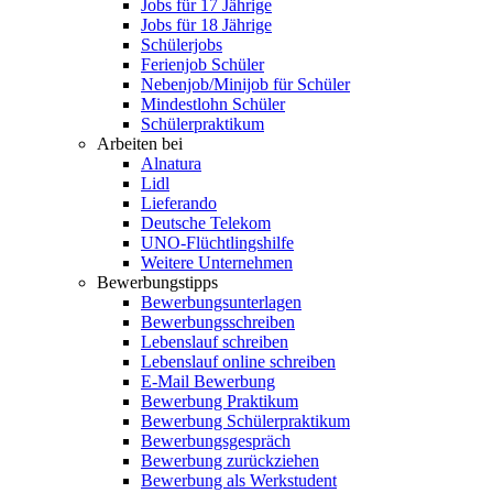
Jobs für 17 Jährige
Jobs für 18 Jährige
Schülerjobs
Ferienjob Schüler
Nebenjob/Minijob für Schüler
Mindestlohn Schüler
Schülerpraktikum
Arbeiten bei
Alnatura
Lidl
Lieferando
Deutsche Telekom
UNO-Flüchtlingshilfe
Weitere Unternehmen
Bewerbungstipps
Bewerbungsunterlagen
Bewerbungsschreiben
Lebenslauf schreiben
Lebenslauf online schreiben
E-Mail Bewerbung
Bewerbung Praktikum
Bewerbung Schülerpraktikum
Bewerbungsgespräch
Bewerbung zurückziehen
Bewerbung als Werkstudent