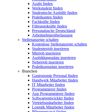
Azubi finden
Werkstudent finden
Studentische Aushilfe finden
Praktikanten finden
Fachkräfte finden
Führungskräfte finden
Personalsuche Deutschland
Arbeitnehmerüberlassung
Stellenanzeige schalten
Kostenlose Stellenanzeige schalten
Studentenjob inserieren
Minijob inserieren
Ausbildungsplatz inserieren
Nebenjob inserieren
Praktikumsplatz inserieren
Branchen
Gastronomie Personal finden
Handwerk Mitarbeiter finden
IT Mitarbeiter finden
Programmierer finden
App Programmierer finden
Softwareentwickler finden
Vertriebsmitarbeiter finden
Logistik Mitarbeiter finden
Pflegepersonal finden