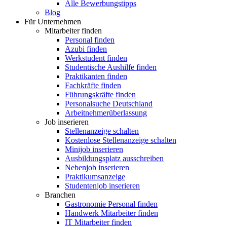
Alle Bewerbungstipps
Blog
Für Unternehmen
Mitarbeiter finden
Personal finden
Azubi finden
Werkstudent finden
Studentische Aushilfe finden
Praktikanten finden
Fachkräfte finden
Führungskräfte finden
Personalsuche Deutschland
Arbeitnehmerüberlassung
Job inserieren
Stellenanzeige schalten
Kostenlose Stellenanzeige schalten
Minijob inserieren
Ausbildungsplatz ausschreiben
Nebenjob inserieren
Praktikumsanzeige
Studentenjob inserieren
Branchen
Gastronomie Personal finden
Handwerk Mitarbeiter finden
IT Mitarbeiter finden