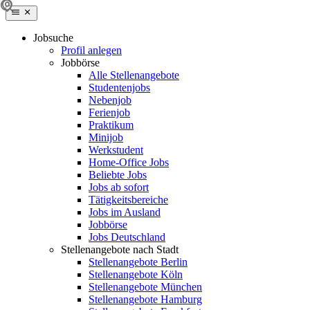
Jobsuche
Profil anlegen
Jobbörse
Alle Stellenangebote
Studentenjobs
Nebenjob
Ferienjob
Praktikum
Minijob
Werkstudent
Home-Office Jobs
Beliebte Jobs
Jobs ab sofort
Tätigkeitsbereiche
Jobs im Ausland
Jobbörse
Jobs Deutschland
Stellenangebote nach Stadt
Stellenangebote Berlin
Stellenangebote Köln
Stellenangebote München
Stellenangebote Hamburg