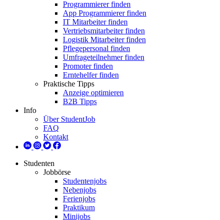
Programmierer finden
App Programmierer finden
IT Mitarbeiter finden
Vertriebsmitarbeiter finden
Logistik Mitarbeiter finden
Pflegepersonal finden
Umfrageteilnehmer finden
Promoter finden
Erntehelfer finden
Praktische Tipps
Anzeige optimieren
B2B Tipps
Info
Über StudentJob
FAQ
Kontakt
Studenten
Jobbörse
Studentenjobs
Nebenjobs
Ferienjobs
Praktikum
Minijobs