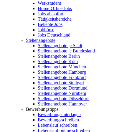
Werkstudent
Home-Office Jobs
Jobs ab sofort
Tätigkeitsbereiche
Beliebte Jobs
Jobbörse
Jobs Deutschland
Stellenangebote
Stellenangebote je Stadt
Stellenangebote je Bundesland
Stellenangebote Berlin
Stellenangebote Köln
Stellenangebote München
Stellenangebote Hamburg
Stellenangebote Frankfurt
Stellenangebote Stuttgart
Stellenangebote Dortmund
Stellenangebote Nürnberg
Stellenangebote Düsseldorf
Stellenangebote Hannover
Bewerbungstipps
Bewerbungsunterlagen
Bewerbungsschreiben
Lebenslauf schreiben
Lebenslauf online schreiben