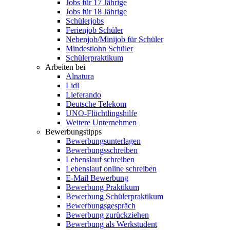
Jobs für 17 Jährige
Jobs für 18 Jährige
Schülerjobs
Ferienjob Schüler
Nebenjob/Minijob für Schüler
Mindestlohn Schüler
Schülerpraktikum
Arbeiten bei
Alnatura
Lidl
Lieferando
Deutsche Telekom
UNO-Flüchtlingshilfe
Weitere Unternehmen
Bewerbungstipps
Bewerbungsunterlagen
Bewerbungsschreiben
Lebenslauf schreiben
Lebenslauf online schreiben
E-Mail Bewerbung
Bewerbung Praktikum
Bewerbung Schülerpraktikum
Bewerbungsgespräch
Bewerbung zurückziehen
Bewerbung als Werkstudent