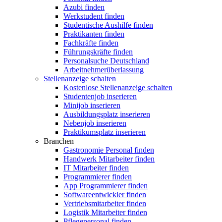
Azubi finden
Werkstudent finden
Studentische Aushilfe finden
Praktikanten finden
Fachkräfte finden
Führungskräfte finden
Personalsuche Deutschland
Arbeitnehmerüberlassung
Stellenanzeige schalten
Kostenlose Stellenanzeige schalten
Studentenjob inserieren
Minijob inserieren
Ausbildungsplatz inserieren
Nebenjob inserieren
Praktikumsplatz inserieren
Branchen
Gastronomie Personal finden
Handwerk Mitarbeiter finden
IT Mitarbeiter finden
Programmierer finden
App Programmierer finden
Softwareentwickler finden
Vertriebsmitarbeiter finden
Logistik Mitarbeiter finden
Pflegepersonal finden