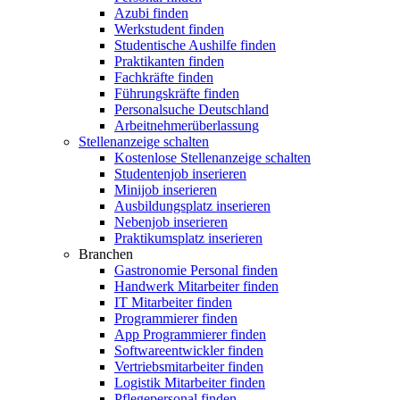
Azubi finden
Werkstudent finden
Studentische Aushilfe finden
Praktikanten finden
Fachkräfte finden
Führungskräfte finden
Personalsuche Deutschland
Arbeitnehmerüberlassung
Stellenanzeige schalten
Kostenlose Stellenanzeige schalten
Studentenjob inserieren
Minijob inserieren
Ausbildungsplatz inserieren
Nebenjob inserieren
Praktikumsplatz inserieren
Branchen
Gastronomie Personal finden
Handwerk Mitarbeiter finden
IT Mitarbeiter finden
Programmierer finden
App Programmierer finden
Softwareentwickler finden
Vertriebsmitarbeiter finden
Logistik Mitarbeiter finden
Pflegepersonal finden