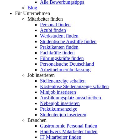
Alle Bewerbungstipps
Blog
Für Unternehmen
Mitarbeiter finden
Personal finden
Azubi finden
Werkstudent finden
Studentische Aushilfe finden
Praktikanten finden
Fachkräfte finden
Führungskräfte finden
Personalsuche Deutschland
Arbeitnehmerüberlassung
Job inserieren
Stellenanzeige schalten
Kostenlose Stellenanzeige schalten
Minijob inserieren
Ausbildungsplatz ausschreiben
Nebenjob inserieren
Praktikumsanzeige
Studentenjob inserieren
Branchen
Gastronomie Personal finden
Handwerk Mitarbeiter finden
IT Mitarbeiter finden