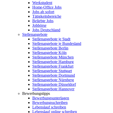
Werkstudent
Home-Office Jobs
Jobs ab sofort
Tätigkeitsbereiche
Beliebte Jobs
Jobbörse
Jobs Deutschland
Stellenangebote
Stellenangebote je Stadt
Stellenangebote je Bundesland
Stellenangebote Berlin
Stellenangebote Köln
Stellenangebote München
Stellenangebote Hamburg
Stellenangebote Frankfurt
Stellenangebote Stuttgart
Stellenangebote Dortmund
Stellenangebote Nürnberg
Stellenangebote Düsseldorf
Stellenangebote Hannover
Bewerbungstipps
Bewerbungsunterlagen
Bewerbungsschreiben
Lebenslauf schreiben
Lebenslauf online schreiben