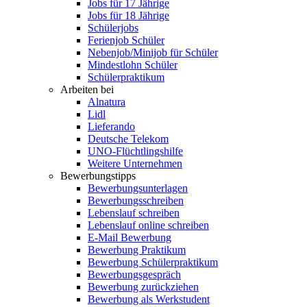
Jobs für 17 Jährige
Jobs für 18 Jährige
Schülerjobs
Ferienjob Schüler
Nebenjob/Minijob für Schüler
Mindestlohn Schüler
Schülerpraktikum
Arbeiten bei
Alnatura
Lidl
Lieferando
Deutsche Telekom
UNO-Flüchtlingshilfe
Weitere Unternehmen
Bewerbungstipps
Bewerbungsunterlagen
Bewerbungsschreiben
Lebenslauf schreiben
Lebenslauf online schreiben
E-Mail Bewerbung
Bewerbung Praktikum
Bewerbung Schülerpraktikum
Bewerbungsgespräch
Bewerbung zurückziehen
Bewerbung als Werkstudent