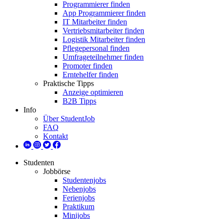
Programmierer finden
App Programmierer finden
IT Mitarbeiter finden
Vertriebsmitarbeiter finden
Logistik Mitarbeiter finden
Pflegepersonal finden
Umfrageteilnehmer finden
Promoter finden
Erntehelfer finden
Praktische Tipps
Anzeige optimieren
B2B Tipps
Info
Über StudentJob
FAQ
Kontakt
Studenten
Jobbörse
Studentenjobs
Nebenjobs
Ferienjobs
Praktikum
Minijobs