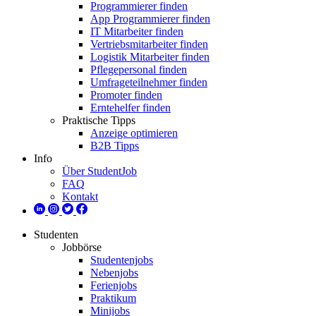
Programmierer finden
App Programmierer finden
IT Mitarbeiter finden
Vertriebsmitarbeiter finden
Logistik Mitarbeiter finden
Pflegepersonal finden
Umfrageteilnehmer finden
Promoter finden
Erntehelfer finden
Praktische Tipps
Anzeige optimieren
B2B Tipps
Info
Über StudentJob
FAQ
Kontakt
Studenten
Jobbörse
Studentenjobs
Nebenjobs
Ferienjobs
Praktikum
Minijobs