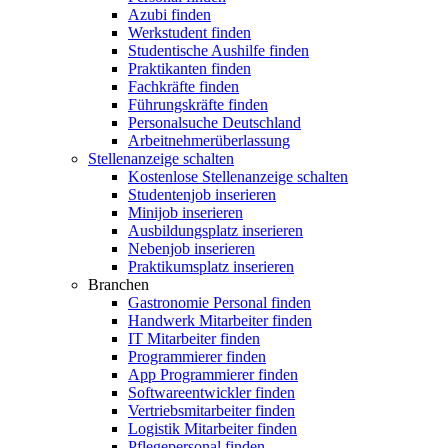
Azubi finden
Werkstudent finden
Studentische Aushilfe finden
Praktikanten finden
Fachkräfte finden
Führungskräfte finden
Personalsuche Deutschland
Arbeitnehmerüberlassung
Stellenanzeige schalten
Kostenlose Stellenanzeige schalten
Studentenjob inserieren
Minijob inserieren
Ausbildungsplatz inserieren
Nebenjob inserieren
Praktikumsplatz inserieren
Branchen
Gastronomie Personal finden
Handwerk Mitarbeiter finden
IT Mitarbeiter finden
Programmierer finden
App Programmierer finden
Softwareentwickler finden
Vertriebsmitarbeiter finden
Logistik Mitarbeiter finden
Pflegepersonal finden