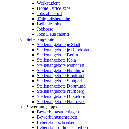
Werkstudent
Home-Office Jobs
Jobs ab sofort
Tätigkeitsbereiche
Beliebte Jobs
Jobbörse
Jobs Deutschland
Stellenangebote
Stellenangebote je Stadt
Stellenangebote je Bundesland
Stellenangebote Berlin
Stellenangebote Köln
Stellenangebote München
Stellenangebote Hamburg
Stellenangebote Frankfurt
Stellenangebote Stuttgart
Stellenangebote Dortmund
Stellenangebote Nürnberg
Stellenangebote Düsseldorf
Stellenangebote Hannover
Bewerbungstipps
Bewerbungsunterlagen
Bewerbungsschreiben
Lebenslauf schreiben
Lebenslauf online schreiben