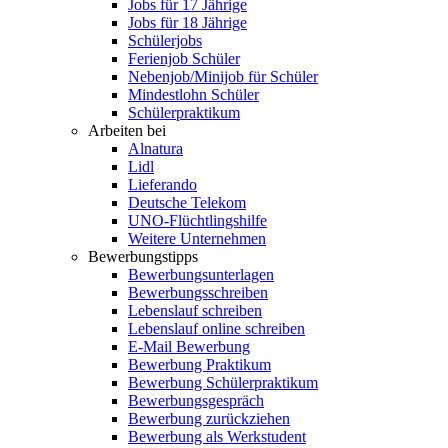
Jobs für 17 Jährige
Jobs für 18 Jährige
Schülerjobs
Ferienjob Schüler
Nebenjob/Minijob für Schüler
Mindestlohn Schüler
Schülerpraktikum
Arbeiten bei
Alnatura
Lidl
Lieferando
Deutsche Telekom
UNO-Flüchtlingshilfe
Weitere Unternehmen
Bewerbungstipps
Bewerbungsunterlagen
Bewerbungsschreiben
Lebenslauf schreiben
Lebenslauf online schreiben
E-Mail Bewerbung
Bewerbung Praktikum
Bewerbung Schülerpraktikum
Bewerbungsgespräch
Bewerbung zurückziehen
Bewerbung als Werkstudent