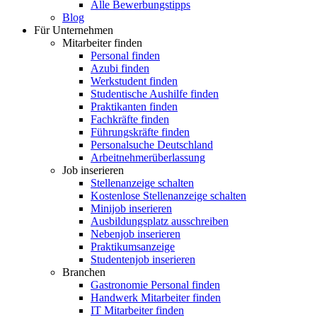
Alle Bewerbungstipps
Blog
Für Unternehmen
Mitarbeiter finden
Personal finden
Azubi finden
Werkstudent finden
Studentische Aushilfe finden
Praktikanten finden
Fachkräfte finden
Führungskräfte finden
Personalsuche Deutschland
Arbeitnehmerüberlassung
Job inserieren
Stellenanzeige schalten
Kostenlose Stellenanzeige schalten
Minijob inserieren
Ausbildungsplatz ausschreiben
Nebenjob inserieren
Praktikumsanzeige
Studentenjob inserieren
Branchen
Gastronomie Personal finden
Handwerk Mitarbeiter finden
IT Mitarbeiter finden