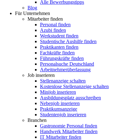
Alle Bewerbungstipps
Blog
Für Unternehmen
Mitarbeiter finden
Personal finden
Azubi finden
Werkstudent finden
Studentische Aushilfe finden
Praktikanten finden
Fachkräfte finden
Führungskräfte finden
Personalsuche Deutschland
Arbeitnehmerüberlassung
Job inserieren
Stellenanzeige schalten
Kostenlose Stellenanzeige schalten
Minijob inserieren
Ausbildungsplatz ausschreiben
Nebenjob inserieren
Praktikumsanzeige
Studentenjob inserieren
Branchen
Gastronomie Personal finden
Handwerk Mitarbeiter finden
IT Mitarbeiter finden