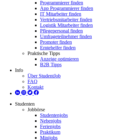
Programmierer finden
App Programmierer finden
IT Mitarbeiter finden
Vertriebsmitarbeiter finden
Logistik Mitarbeiter finden
Pflegepersonal finden
Umfrageteilnehmer finden
Promoter finden
Erntehelfer finden
Praktische Tipps
Anzeige optimieren
B2B Tipps
Info
Über StudentJob
FAQ
Kontakt
Studenten
Jobbörse
Studentenjobs
Nebenjobs
Ferienjobs
Praktikum
Minijobs