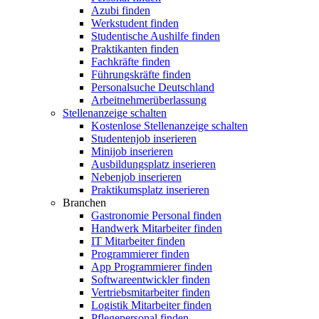
Azubi finden
Werkstudent finden
Studentische Aushilfe finden
Praktikanten finden
Fachkräfte finden
Führungskräfte finden
Personalsuche Deutschland
Arbeitnehmerüberlassung
Stellenanzeige schalten
Kostenlose Stellenanzeige schalten
Studentenjob inserieren
Minijob inserieren
Ausbildungsplatz inserieren
Nebenjob inserieren
Praktikumsplatz inserieren
Branchen
Gastronomie Personal finden
Handwerk Mitarbeiter finden
IT Mitarbeiter finden
Programmierer finden
App Programmierer finden
Softwareentwickler finden
Vertriebsmitarbeiter finden
Logistik Mitarbeiter finden
Pflegepersonal finden