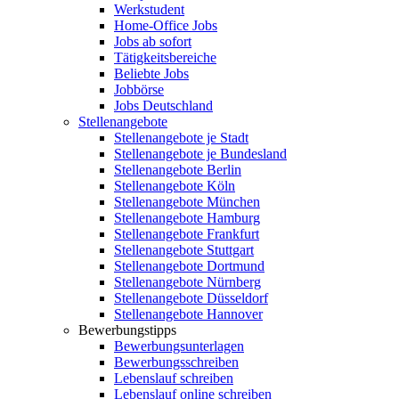
Werkstudent
Home-Office Jobs
Jobs ab sofort
Tätigkeitsbereiche
Beliebte Jobs
Jobbörse
Jobs Deutschland
Stellenangebote
Stellenangebote je Stadt
Stellenangebote je Bundesland
Stellenangebote Berlin
Stellenangebote Köln
Stellenangebote München
Stellenangebote Hamburg
Stellenangebote Frankfurt
Stellenangebote Stuttgart
Stellenangebote Dortmund
Stellenangebote Nürnberg
Stellenangebote Düsseldorf
Stellenangebote Hannover
Bewerbungstipps
Bewerbungsunterlagen
Bewerbungsschreiben
Lebenslauf schreiben
Lebenslauf online schreiben