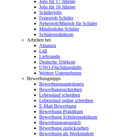
Jobs für 17 Jährige
Jobs für 18 Jährige
Schülerjobs
Ferienjob Schüler
Nebenjob/Minijob für Schüler
Mindestlohn Schüler
Schülerpraktikum
Arbeiten bei
Alnatura
Lidl
Lieferando
Deutsche Telekom
UNO-Flüchtlingshilfe
Weitere Unternehmen
Bewerbungstipps
Bewerbungsunterlagen
Bewerbungsschreiben
Lebenslauf schreiben
Lebenslauf online schreiben
E-Mail Bewerbung
Bewerbung Praktikum
Bewerbung Schülerpraktikum
Bewerbungsgespräch
Bewerbung zurückziehen
Bewerbung als Werkstudent