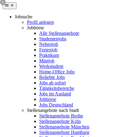
Jobsuche
Profil anlegen
Jobbörse
Alle Stellenangebote
Studentenjobs
Nebenjob
Ferienjob
Praktikum
Minijob
Werkstudent
Home-Office Jobs
Beliebte Jobs
Jobs ab sofort
Tätigkeitsbereiche
Jobs im Ausland
Jobbörse
Jobs Deutschland
Stellenangebote nach Stadt
Stellenangebote Berlin
Stellenangebote Köln
Stellenangebote München
Stellenangebote Hamburg