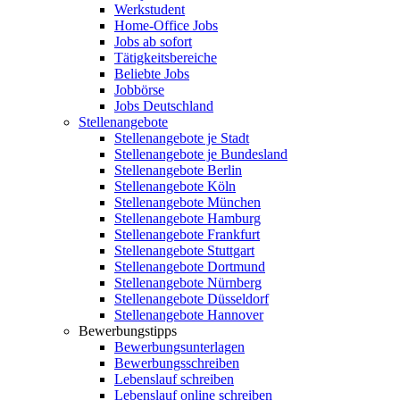
Werkstudent
Home-Office Jobs
Jobs ab sofort
Tätigkeitsbereiche
Beliebte Jobs
Jobbörse
Jobs Deutschland
Stellenangebote
Stellenangebote je Stadt
Stellenangebote je Bundesland
Stellenangebote Berlin
Stellenangebote Köln
Stellenangebote München
Stellenangebote Hamburg
Stellenangebote Frankfurt
Stellenangebote Stuttgart
Stellenangebote Dortmund
Stellenangebote Nürnberg
Stellenangebote Düsseldorf
Stellenangebote Hannover
Bewerbungstipps
Bewerbungsunterlagen
Bewerbungsschreiben
Lebenslauf schreiben
Lebenslauf online schreiben