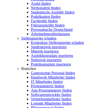
Azubi finden
Werkstudent finden
Studentische Aushilfe finden
Praktikanten finden
Fachkräfte finden
Führungskräfte finden
Personalsuche Deutschland
Arbeitnehmerüberlassung
Stellenanzeige schalten
Kostenlose Stellenanzeige schalten
Studentenjob inserieren
Minijob inserieren
Ausbildungsplatz inserieren
Nebenjob inserieren
Praktikumsplatz inserieren
Branchen
Gastronomie Personal finden
Handwerk Mitarbeiter finden
IT Mitarbeiter finden
Programmierer finden
App Programmierer finden
Softwareentwickler finden
Vertriebsmitarbeiter finden
Logistik Mitarbeiter finden
Pflegepersonal finden