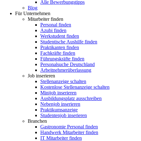
Alle Bewerbungstipps
Blog
Für Unternehmen
Mitarbeiter finden
Personal finden
Azubi finden
Werkstudent finden
Studentische Aushilfe finden
Praktikanten finden
Fachkräfte finden
Führungskräfte finden
Personalsuche Deutschland
Arbeitnehmerüberlassung
Job inserieren
Stellenanzeige schalten
Kostenlose Stellenanzeige schalten
Minijob inserieren
Ausbildungsplatz ausschreiben
Nebenjob inserieren
Praktikumsanzeige
Studentenjob inserieren
Branchen
Gastronomie Personal finden
Handwerk Mitarbeiter finden
IT Mitarbeiter finden