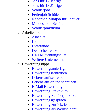
Jobs für 17 Jährige
Jobs für 18 Jährige
Schülerjobs
Ferienjob Schüler
Nebenjob/Minijob für Schüler
Mindestlohn Schüler
Schülerpraktikum
Arbeiten bei
Alnatura
Lidl
Lieferando
Deutsche Telekom
UNO-Flüchtlingshilfe
Weitere Unternehmen
Bewerbungstipps
Bewerbungsunterlagen
Bewerbungsschreiben
Lebenslauf schreiben
Lebenslauf online schreiben
E-Mail Bewerbung
Bewerbung Praktikum
Bewerbung Schülerpraktikum
Bewerbungsgespräch
Bewerbung zurückziehen
Bewerbung als Werkstudent