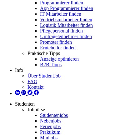
Programmierer finden
App Programmierer finden
IT Mitarbeiter finden
Vertriebsmitarbeiter finden
Logistik Mitarbeiter finden
Pflegepersonal finden
Umfrageteilnehmer finden
Promoter finden
Erntehelfer finden
Praktische Tipps
Anzeige optimieren
B2B Tipps
Info
Über StudentJob
FAQ
Kontakt
Studenten
Jobbörse
Studentenjobs
Nebenjobs
Ferienjobs
Praktikum
Minijobs