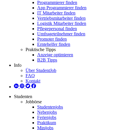
Programmierer finden
App Programmierer finden
IT Mitarbeiter finden
Vertriebsmitarbeiter finden
Logistik Mitarbeiter finden
Pflegepersonal finden
Umfrageteilnehmer finden
Promoter finden
Erntehelfer finden
Praktische Tipps
Anzeige optimieren
B2B Tipps
Info
Über StudentJob
FAQ
Kontakt
Studenten
Jobbörse
Studentenjobs
Nebenjobs
Ferienjobs
Praktikum
Minijobs