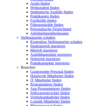
Azubi finden
Werkstudent finden
Studentische Aushilfe finden
Praktikanten finden
Fachkräfte finden
Führungskräfte finden
Personalsuche Deutschland
Arbeitnehmerüberlassung
Stellenanzeige schalten
Kostenlose Stellenanzeige schalten
Studentenjob inserieren
Minijob inserieren
Ausbildungsplatz inserieren
Nebenjob inserieren
Praktikumsplatz inserieren
Branchen
Gastronomie Personal finden
Handwerk Mitarbeiter finden
IT Mitarbeiter finden
Programmierer finden
App Programmierer finden
Softwareentwickler finden
Vertriebsmitarbeiter finden
Logistik Mitarbeiter finden
Pflegepersonal finden