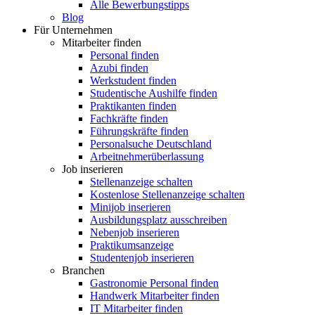
Alle Bewerbungstipps
Blog
Für Unternehmen
Mitarbeiter finden
Personal finden
Azubi finden
Werkstudent finden
Studentische Aushilfe finden
Praktikanten finden
Fachkräfte finden
Führungskräfte finden
Personalsuche Deutschland
Arbeitnehmerüberlassung
Job inserieren
Stellenanzeige schalten
Kostenlose Stellenanzeige schalten
Minijob inserieren
Ausbildungsplatz ausschreiben
Nebenjob inserieren
Praktikumsanzeige
Studentenjob inserieren
Branchen
Gastronomie Personal finden
Handwerk Mitarbeiter finden
IT Mitarbeiter finden