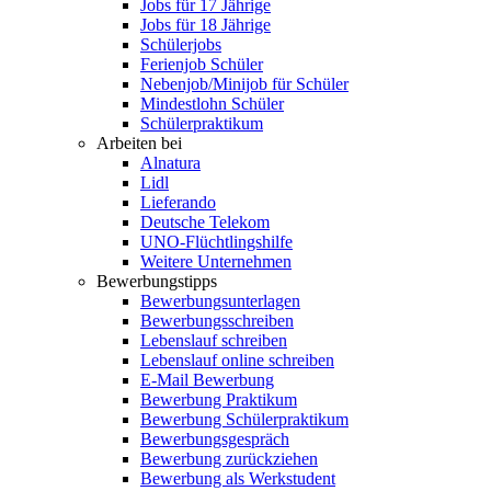
Jobs für 17 Jährige
Jobs für 18 Jährige
Schülerjobs
Ferienjob Schüler
Nebenjob/Minijob für Schüler
Mindestlohn Schüler
Schülerpraktikum
Arbeiten bei
Alnatura
Lidl
Lieferando
Deutsche Telekom
UNO-Flüchtlingshilfe
Weitere Unternehmen
Bewerbungstipps
Bewerbungsunterlagen
Bewerbungsschreiben
Lebenslauf schreiben
Lebenslauf online schreiben
E-Mail Bewerbung
Bewerbung Praktikum
Bewerbung Schülerpraktikum
Bewerbungsgespräch
Bewerbung zurückziehen
Bewerbung als Werkstudent