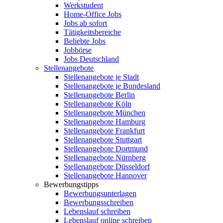
Werkstudent
Home-Office Jobs
Jobs ab sofort
Tätigkeitsbereiche
Beliebte Jobs
Jobbörse
Jobs Deutschland
Stellenangebote
Stellenangebote je Stadt
Stellenangebote je Bundesland
Stellenangebote Berlin
Stellenangebote Köln
Stellenangebote München
Stellenangebote Hamburg
Stellenangebote Frankfurt
Stellenangebote Stuttgart
Stellenangebote Dortmund
Stellenangebote Nürnberg
Stellenangebote Düsseldorf
Stellenangebote Hannover
Bewerbungstipps
Bewerbungsunterlagen
Bewerbungsschreiben
Lebenslauf schreiben
Lebenslauf online schreiben