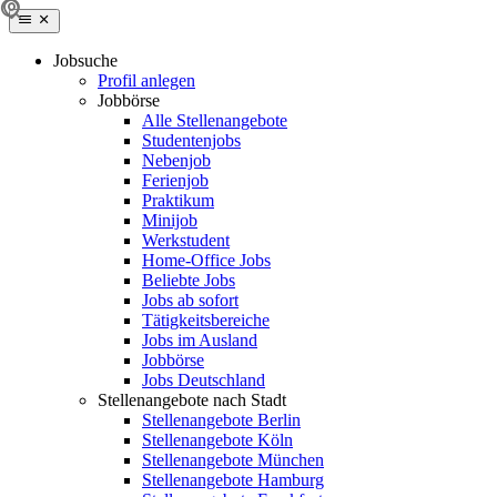
Jobsuche
Profil anlegen
Jobbörse
Alle Stellenangebote
Studentenjobs
Nebenjob
Ferienjob
Praktikum
Minijob
Werkstudent
Home-Office Jobs
Beliebte Jobs
Jobs ab sofort
Tätigkeitsbereiche
Jobs im Ausland
Jobbörse
Jobs Deutschland
Stellenangebote nach Stadt
Stellenangebote Berlin
Stellenangebote Köln
Stellenangebote München
Stellenangebote Hamburg