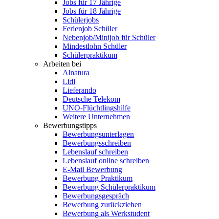
Jobs für 17 Jährige
Jobs für 18 Jährige
Schülerjobs
Ferienjob Schüler
Nebenjob/Minijob für Schüler
Mindestlohn Schüler
Schülerpraktikum
Arbeiten bei
Alnatura
Lidl
Lieferando
Deutsche Telekom
UNO-Flüchtlingshilfe
Weitere Unternehmen
Bewerbungstipps
Bewerbungsunterlagen
Bewerbungsschreiben
Lebenslauf schreiben
Lebenslauf online schreiben
E-Mail Bewerbung
Bewerbung Praktikum
Bewerbung Schülerpraktikum
Bewerbungsgespräch
Bewerbung zurückziehen
Bewerbung als Werkstudent