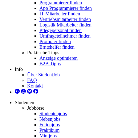
Programmierer finden
App Programmierer finden
IT Mitarbeiter finden
Vertriebsmitarbeiter finden
Logistik Mitarbeiter finden
Pflegepersonal finden
Umfrageteilnehmer finden
Promoter finden
Erntehelfer finden
Praktische Tipps
Anzeige optimieren
B2B Tipps
Info
Über StudentJob
FAQ
Kontakt
Studenten
Jobbörse
Studentenjobs
Nebenjobs
Ferienjobs
Praktikum
Minijobs