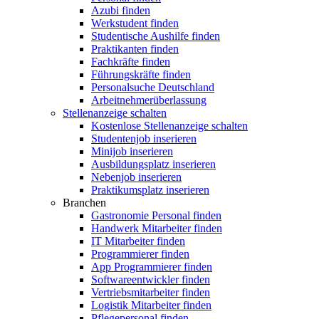
Azubi finden
Werkstudent finden
Studentische Aushilfe finden
Praktikanten finden
Fachkräfte finden
Führungskräfte finden
Personalsuche Deutschland
Arbeitnehmerüberlassung
Stellenanzeige schalten
Kostenlose Stellenanzeige schalten
Studentenjob inserieren
Minijob inserieren
Ausbildungsplatz inserieren
Nebenjob inserieren
Praktikumsplatz inserieren
Branchen
Gastronomie Personal finden
Handwerk Mitarbeiter finden
IT Mitarbeiter finden
Programmierer finden
App Programmierer finden
Softwareentwickler finden
Vertriebsmitarbeiter finden
Logistik Mitarbeiter finden
Pflegepersonal finden