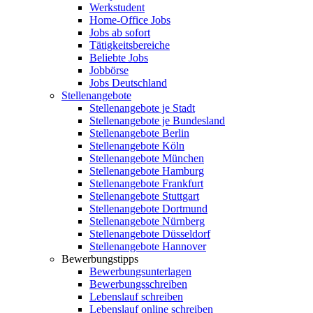
Werkstudent
Home-Office Jobs
Jobs ab sofort
Tätigkeitsbereiche
Beliebte Jobs
Jobbörse
Jobs Deutschland
Stellenangebote
Stellenangebote je Stadt
Stellenangebote je Bundesland
Stellenangebote Berlin
Stellenangebote Köln
Stellenangebote München
Stellenangebote Hamburg
Stellenangebote Frankfurt
Stellenangebote Stuttgart
Stellenangebote Dortmund
Stellenangebote Nürnberg
Stellenangebote Düsseldorf
Stellenangebote Hannover
Bewerbungstipps
Bewerbungsunterlagen
Bewerbungsschreiben
Lebenslauf schreiben
Lebenslauf online schreiben