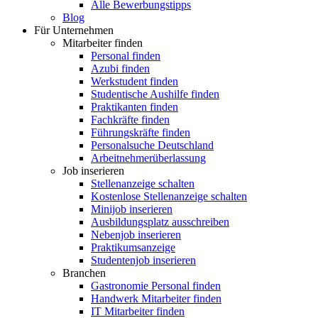
Alle Bewerbungstipps
Blog
Für Unternehmen
Mitarbeiter finden
Personal finden
Azubi finden
Werkstudent finden
Studentische Aushilfe finden
Praktikanten finden
Fachkräfte finden
Führungskräfte finden
Personalsuche Deutschland
Arbeitnehmerüberlassung
Job inserieren
Stellenanzeige schalten
Kostenlose Stellenanzeige schalten
Minijob inserieren
Ausbildungsplatz ausschreiben
Nebenjob inserieren
Praktikumsanzeige
Studentenjob inserieren
Branchen
Gastronomie Personal finden
Handwerk Mitarbeiter finden
IT Mitarbeiter finden