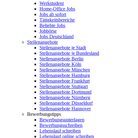
Werkstudent
Home-Office Jobs
Jobs ab sofort
Tätigkeitsbereiche
Beliebte Jobs
Jobbörse
Jobs Deutschland
Stellenangebote
Stellenangebote je Stadt
Stellenangebote je Bundesland
Stellenangebote Berlin
Stellenangebote Köln
Stellenangebote München
Stellenangebote Hamburg
Stellenangebote Frankfurt
Stellenangebote Stuttgart
Stellenangebote Dortmund
Stellenangebote Nürnberg
Stellenangebote Düsseldorf
Stellenangebote Hannover
Bewerbungstipps
Bewerbungsunterlagen
Bewerbungsschreiben
Lebenslauf schreiben
Lebenslauf online schreiben