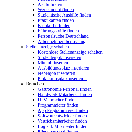
Azubi finden
Werkstudent finden
Studentische Aushilfe finden
Praktikanten finden
Fachkräfte finden
Führungskräfte finden
Personalsuche Deutschland
Arbeitnehmerüberlassung
Stellenanzeige schalten
Kostenlose Stellenanzeige schalten
Studentenjob inserieren
Minijob inserieren
Ausbildungsplatz inserieren
Nebenjob inserieren
Praktikumsplatz inserieren
Branchen
Gastronomie Personal finden
Handwerk Mitarbeiter finden
IT Mitarbeiter finden
Programmierer finden
App Programmierer finden
Softwareentwickler finden
Vertriebsmitarbeiter finden
Logistik Mitarbeiter finden
Pflegepersonal finden