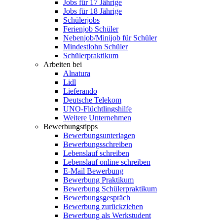
Jobs für 17 Jährige
Jobs für 18 Jährige
Schülerjobs
Ferienjob Schüler
Nebenjob/Minijob für Schüler
Mindestlohn Schüler
Schülerpraktikum
Arbeiten bei
Alnatura
Lidl
Lieferando
Deutsche Telekom
UNO-Flüchtlingshilfe
Weitere Unternehmen
Bewerbungstipps
Bewerbungsunterlagen
Bewerbungsschreiben
Lebenslauf schreiben
Lebenslauf online schreiben
E-Mail Bewerbung
Bewerbung Praktikum
Bewerbung Schülerpraktikum
Bewerbungsgespräch
Bewerbung zurückziehen
Bewerbung als Werkstudent