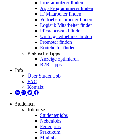
Programmierer finden
App Programmierer finden
IT Mitarbeiter finden
Vertriebsmitarbeiter finden
Logistik Mitarbeiter finden
Pflegepersonal finden
Umfrageteilnehmer finden
Promoter finden
Erntehelfer finden
Praktische Tipps
Anzeige optimieren
B2B Tipps
Info
Über StudentJob
FAQ
Kontakt
Studenten
Jobbörse
Studentenjobs
Nebenjobs
Ferienjobs
Praktikum
Minijobs