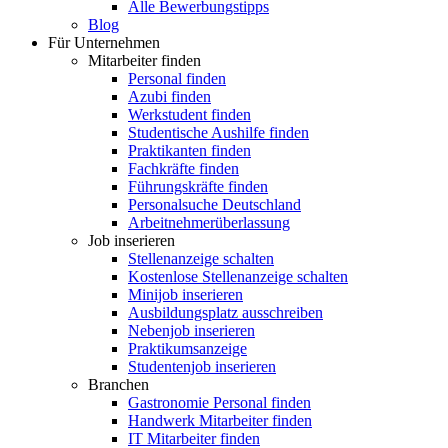
Alle Bewerbungstipps
Blog
Für Unternehmen
Mitarbeiter finden
Personal finden
Azubi finden
Werkstudent finden
Studentische Aushilfe finden
Praktikanten finden
Fachkräfte finden
Führungskräfte finden
Personalsuche Deutschland
Arbeitnehmerüberlassung
Job inserieren
Stellenanzeige schalten
Kostenlose Stellenanzeige schalten
Minijob inserieren
Ausbildungsplatz ausschreiben
Nebenjob inserieren
Praktikumsanzeige
Studentenjob inserieren
Branchen
Gastronomie Personal finden
Handwerk Mitarbeiter finden
IT Mitarbeiter finden