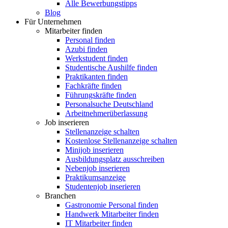
Alle Bewerbungstipps
Blog
Für Unternehmen
Mitarbeiter finden
Personal finden
Azubi finden
Werkstudent finden
Studentische Aushilfe finden
Praktikanten finden
Fachkräfte finden
Führungskräfte finden
Personalsuche Deutschland
Arbeitnehmerüberlassung
Job inserieren
Stellenanzeige schalten
Kostenlose Stellenanzeige schalten
Minijob inserieren
Ausbildungsplatz ausschreiben
Nebenjob inserieren
Praktikumsanzeige
Studentenjob inserieren
Branchen
Gastronomie Personal finden
Handwerk Mitarbeiter finden
IT Mitarbeiter finden