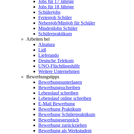
Jobs für 17 Jährige
Jobs für 18 Jährige
Schülerjobs
Ferienjob Schüler
Nebenjob/Minijob für Schüler
Mindestlohn Schüler
Schülerpraktikum
Arbeiten bei
Alnatura
Lidl
Lieferando
Deutsche Telekom
UNO-Flüchtlingshilfe
Weitere Unternehmen
Bewerbungstipps
Bewerbungsunterlagen
Bewerbungsschreiben
Lebenslauf schreiben
Lebenslauf online schreiben
E-Mail Bewerbung
Bewerbung Praktikum
Bewerbung Schülerpraktikum
Bewerbungsgespräch
Bewerbung zurückziehen
Bewerbung als Werkstudent