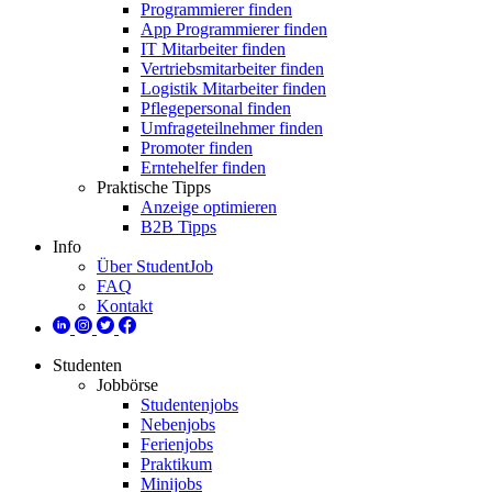
Programmierer finden
App Programmierer finden
IT Mitarbeiter finden
Vertriebsmitarbeiter finden
Logistik Mitarbeiter finden
Pflegepersonal finden
Umfrageteilnehmer finden
Promoter finden
Erntehelfer finden
Praktische Tipps
Anzeige optimieren
B2B Tipps
Info
Über StudentJob
FAQ
Kontakt
Studenten
Jobbörse
Studentenjobs
Nebenjobs
Ferienjobs
Praktikum
Minijobs