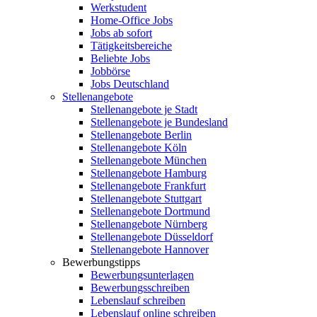
Werkstudent
Home-Office Jobs
Jobs ab sofort
Tätigkeitsbereiche
Beliebte Jobs
Jobbörse
Jobs Deutschland
Stellenangebote
Stellenangebote je Stadt
Stellenangebote je Bundesland
Stellenangebote Berlin
Stellenangebote Köln
Stellenangebote München
Stellenangebote Hamburg
Stellenangebote Frankfurt
Stellenangebote Stuttgart
Stellenangebote Dortmund
Stellenangebote Nürnberg
Stellenangebote Düsseldorf
Stellenangebote Hannover
Bewerbungstipps
Bewerbungsunterlagen
Bewerbungsschreiben
Lebenslauf schreiben
Lebenslauf online schreiben