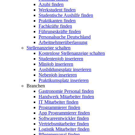
Azubi finden
Werkstudent finden
Studentische Aushilfe finden
Praktikanten finden
Fachkräfte finden
Führungskräfte finden
Personalsuche Deutschland
Arbeitnehmerüberlassung
Stellenanzeige schalten
Kostenlose Stellenanzeige schalten
Studentenjob inserieren
Minijob inserieren
Ausbildungsplatz inserieren
Nebenjob inserieren
Praktikumsplatz inserieren
Branchen
Gastronomie Personal finden
Handwerk Mitarbeiter finden
IT Mitarbeiter finden
Programmierer finden
App Programmierer finden
Softwareentwickler finden
Vertriebsmitarbeiter finden
Logistik Mitarbeiter finden
Pflegepersonal finden