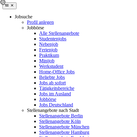
Jobsuche
Profil anlegen
Jobbörse
Alle Stellenangebote
Studentenjobs
Nebenjob
Ferienjob
Praktikum
Minijob
Werkstudent
Home-Office Jobs
Beliebte Jobs
Jobs ab sofort
Tätigkeitsbereiche
Jobs im Ausland
Jobbörse
Jobs Deutschland
Stellenangebote nach Stadt
Stellenangebote Berlin
Stellenangebote Köln
Stellenangebote München
Stellenangebote Hamburg