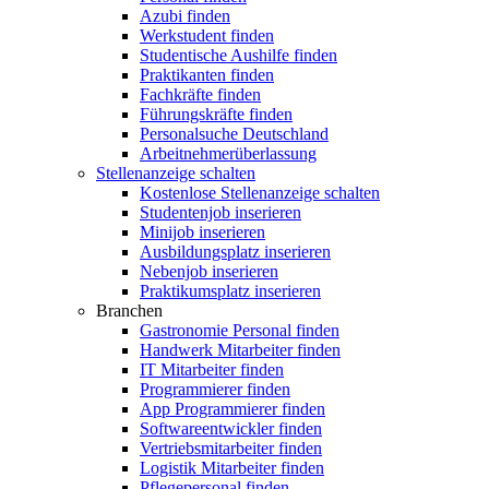
Azubi finden
Werkstudent finden
Studentische Aushilfe finden
Praktikanten finden
Fachkräfte finden
Führungskräfte finden
Personalsuche Deutschland
Arbeitnehmerüberlassung
Stellenanzeige schalten
Kostenlose Stellenanzeige schalten
Studentenjob inserieren
Minijob inserieren
Ausbildungsplatz inserieren
Nebenjob inserieren
Praktikumsplatz inserieren
Branchen
Gastronomie Personal finden
Handwerk Mitarbeiter finden
IT Mitarbeiter finden
Programmierer finden
App Programmierer finden
Softwareentwickler finden
Vertriebsmitarbeiter finden
Logistik Mitarbeiter finden
Pflegepersonal finden