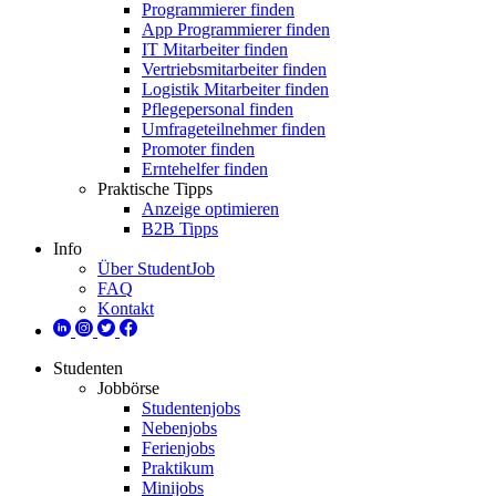
Programmierer finden
App Programmierer finden
IT Mitarbeiter finden
Vertriebsmitarbeiter finden
Logistik Mitarbeiter finden
Pflegepersonal finden
Umfrageteilnehmer finden
Promoter finden
Erntehelfer finden
Praktische Tipps
Anzeige optimieren
B2B Tipps
Info
Über StudentJob
FAQ
Kontakt
Studenten
Jobbörse
Studentenjobs
Nebenjobs
Ferienjobs
Praktikum
Minijobs