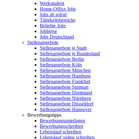
Werkstudent
Home-Office Jobs
Jobs ab sofort
Tätigkeitsbereiche
Beliebte Jobs
Jobbörse
Jobs Deutschland
Stellenangebote
Stellenangebote je Stadt
Stellenangebote je Bundesland
Stellenangebote Berlin
Stellenangebote Köln
Stellenangebote München
Stellenangebote Hamburg
Stellenangebote Frankfurt
Stellenangebote Stuttgart
Stellenangebote Dortmund
Stellenangebote Nürnberg
Stellenangebote Düsseldorf
Stellenangebote Hannover
Bewerbungstipps
Bewerbungsunterlagen
Bewerbungsschreiben
Lebenslauf schreiben
Lebenslauf online schreiben