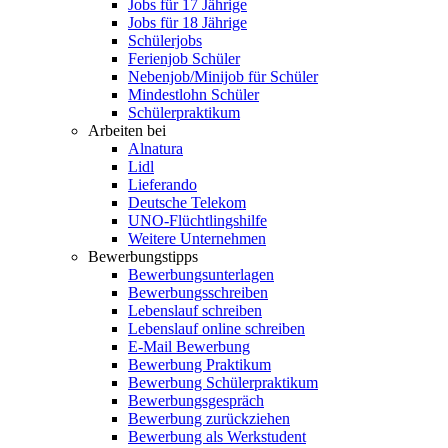
Jobs für 17 Jährige
Jobs für 18 Jährige
Schülerjobs
Ferienjob Schüler
Nebenjob/Minijob für Schüler
Mindestlohn Schüler
Schülerpraktikum
Arbeiten bei
Alnatura
Lidl
Lieferando
Deutsche Telekom
UNO-Flüchtlingshilfe
Weitere Unternehmen
Bewerbungstipps
Bewerbungsunterlagen
Bewerbungsschreiben
Lebenslauf schreiben
Lebenslauf online schreiben
E-Mail Bewerbung
Bewerbung Praktikum
Bewerbung Schülerpraktikum
Bewerbungsgespräch
Bewerbung zurückziehen
Bewerbung als Werkstudent