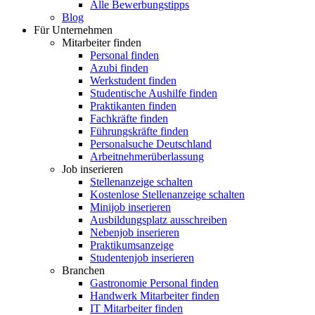
Alle Bewerbungstipps
Blog
Für Unternehmen
Mitarbeiter finden
Personal finden
Azubi finden
Werkstudent finden
Studentische Aushilfe finden
Praktikanten finden
Fachkräfte finden
Führungskräfte finden
Personalsuche Deutschland
Arbeitnehmerüberlassung
Job inserieren
Stellenanzeige schalten
Kostenlose Stellenanzeige schalten
Minijob inserieren
Ausbildungsplatz ausschreiben
Nebenjob inserieren
Praktikumsanzeige
Studentenjob inserieren
Branchen
Gastronomie Personal finden
Handwerk Mitarbeiter finden
IT Mitarbeiter finden