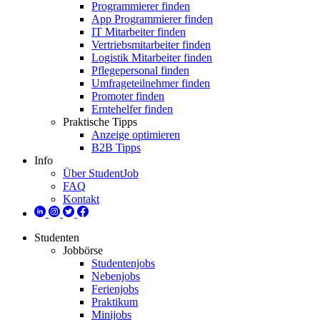
Programmierer finden
App Programmierer finden
IT Mitarbeiter finden
Vertriebsmitarbeiter finden
Logistik Mitarbeiter finden
Pflegepersonal finden
Umfrageteilnehmer finden
Promoter finden
Erntehelfer finden
Praktische Tipps
Anzeige optimieren
B2B Tipps
Info
Über StudentJob
FAQ
Kontakt
Studenten
Jobbörse
Studentenjobs
Nebenjobs
Ferienjobs
Praktikum
Minijobs