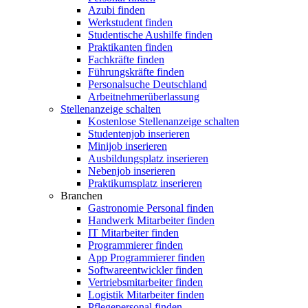
Azubi finden
Werkstudent finden
Studentische Aushilfe finden
Praktikanten finden
Fachkräfte finden
Führungskräfte finden
Personalsuche Deutschland
Arbeitnehmerüberlassung
Stellenanzeige schalten
Kostenlose Stellenanzeige schalten
Studentenjob inserieren
Minijob inserieren
Ausbildungsplatz inserieren
Nebenjob inserieren
Praktikumsplatz inserieren
Branchen
Gastronomie Personal finden
Handwerk Mitarbeiter finden
IT Mitarbeiter finden
Programmierer finden
App Programmierer finden
Softwareentwickler finden
Vertriebsmitarbeiter finden
Logistik Mitarbeiter finden
Pflegepersonal finden