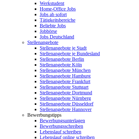
Werkstudent
Home-Office Jobs
Jobs ab sofort
Tätigkeitsbereiche
Beliebte Jobs
Jobbörse
Jobs Deutschland
Stellenangebote
Stellenangebote je Stadt
Stellenangebote je Bundesland
Stellenangebote Berlin
Stellenangebote Köln
Stellenangebote München
Stellenangebote Hamburg
Stellenangebote Frankfurt
Stellenangebote Stuttgart
Stellenangebote Dortmund
Stellenangebote Nürnberg
Stellenangebote Düsseldorf
Stellenangebote Hannover
Bewerbungstipps
Bewerbungsunterlagen
Bewerbungsschreiben
Lebenslauf schreiben
Lebenslauf online schreiben