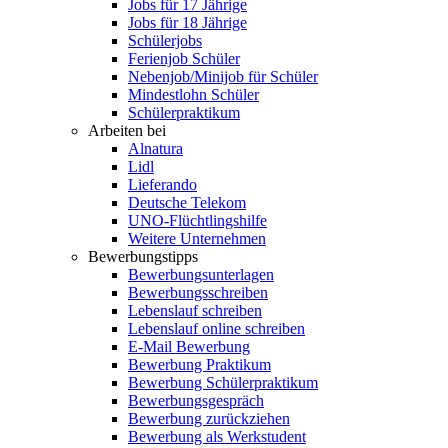
Jobs für 17 Jährige
Jobs für 18 Jährige
Schülerjobs
Ferienjob Schüler
Nebenjob/Minijob für Schüler
Mindestlohn Schüler
Schülerpraktikum
Arbeiten bei
Alnatura
Lidl
Lieferando
Deutsche Telekom
UNO-Flüchtlingshilfe
Weitere Unternehmen
Bewerbungstipps
Bewerbungsunterlagen
Bewerbungsschreiben
Lebenslauf schreiben
Lebenslauf online schreiben
E-Mail Bewerbung
Bewerbung Praktikum
Bewerbung Schülerpraktikum
Bewerbungsgespräch
Bewerbung zurückziehen
Bewerbung als Werkstudent