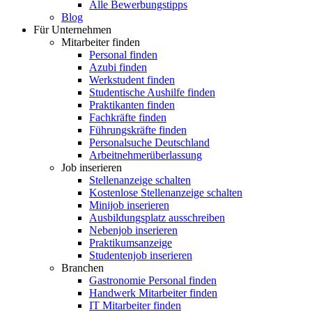
Alle Bewerbungstipps
Blog
Für Unternehmen
Mitarbeiter finden
Personal finden
Azubi finden
Werkstudent finden
Studentische Aushilfe finden
Praktikanten finden
Fachkräfte finden
Führungskräfte finden
Personalsuche Deutschland
Arbeitnehmerüberlassung
Job inserieren
Stellenanzeige schalten
Kostenlose Stellenanzeige schalten
Minijob inserieren
Ausbildungsplatz ausschreiben
Nebenjob inserieren
Praktikumsanzeige
Studentenjob inserieren
Branchen
Gastronomie Personal finden
Handwerk Mitarbeiter finden
IT Mitarbeiter finden