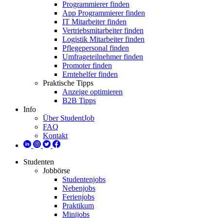
Programmierer finden
App Programmierer finden
IT Mitarbeiter finden
Vertriebsmitarbeiter finden
Logistik Mitarbeiter finden
Pflegepersonal finden
Umfrageteilnehmer finden
Promoter finden
Erntehelfer finden
Praktische Tipps
Anzeige optimieren
B2B Tipps
Info
Über StudentJob
FAQ
Kontakt
Studenten
Jobbörse
Studentenjobs
Nebenjobs
Ferienjobs
Praktikum
Minijobs