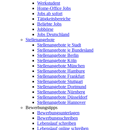
Werkstudent
Home-Office Jobs
Jobs ab sofort
Tätigkeitsbereiche
Beliebte Jobs
Jobbörse
Jobs Deutschland
Stellenangebote
Stellenangebote je Stadt
Stellenangebote je Bundesland
Stellenangebote Berlin
Stellenangebote Köln
Stellenangebote München
Stellenangebote Hamburg
Stellenangebote Frankfurt
Stellenangebote Stuttgart
Stellenangebote Dortmund
Stellenangebote Nürnberg
Stellenangebote Düsseldorf
Stellenangebote Hannover
Bewerbungstipps
Bewerbungsunterlagen
Bewerbungsschreiben
Lebenslauf schreiben
Lebenslauf online schreiben