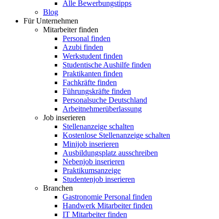
Alle Bewerbungstipps
Blog
Für Unternehmen
Mitarbeiter finden
Personal finden
Azubi finden
Werkstudent finden
Studentische Aushilfe finden
Praktikanten finden
Fachkräfte finden
Führungskräfte finden
Personalsuche Deutschland
Arbeitnehmerüberlassung
Job inserieren
Stellenanzeige schalten
Kostenlose Stellenanzeige schalten
Minijob inserieren
Ausbildungsplatz ausschreiben
Nebenjob inserieren
Praktikumsanzeige
Studentenjob inserieren
Branchen
Gastronomie Personal finden
Handwerk Mitarbeiter finden
IT Mitarbeiter finden