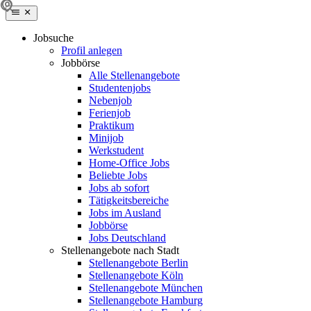
Jobsuche
Profil anlegen
Jobbörse
Alle Stellenangebote
Studentenjobs
Nebenjob
Ferienjob
Praktikum
Minijob
Werkstudent
Home-Office Jobs
Beliebte Jobs
Jobs ab sofort
Tätigkeitsbereiche
Jobs im Ausland
Jobbörse
Jobs Deutschland
Stellenangebote nach Stadt
Stellenangebote Berlin
Stellenangebote Köln
Stellenangebote München
Stellenangebote Hamburg