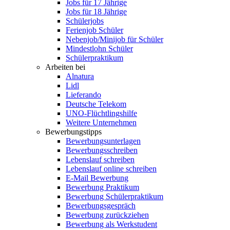
Jobs für 17 Jährige
Jobs für 18 Jährige
Schülerjobs
Ferienjob Schüler
Nebenjob/Minijob für Schüler
Mindestlohn Schüler
Schülerpraktikum
Arbeiten bei
Alnatura
Lidl
Lieferando
Deutsche Telekom
UNO-Flüchtlingshilfe
Weitere Unternehmen
Bewerbungstipps
Bewerbungsunterlagen
Bewerbungsschreiben
Lebenslauf schreiben
Lebenslauf online schreiben
E-Mail Bewerbung
Bewerbung Praktikum
Bewerbung Schülerpraktikum
Bewerbungsgespräch
Bewerbung zurückziehen
Bewerbung als Werkstudent