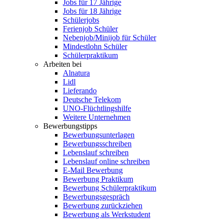
Jobs für 17 Jährige
Jobs für 18 Jährige
Schülerjobs
Ferienjob Schüler
Nebenjob/Minijob für Schüler
Mindestlohn Schüler
Schülerpraktikum
Arbeiten bei
Alnatura
Lidl
Lieferando
Deutsche Telekom
UNO-Flüchtlingshilfe
Weitere Unternehmen
Bewerbungstipps
Bewerbungsunterlagen
Bewerbungsschreiben
Lebenslauf schreiben
Lebenslauf online schreiben
E-Mail Bewerbung
Bewerbung Praktikum
Bewerbung Schülerpraktikum
Bewerbungsgespräch
Bewerbung zurückziehen
Bewerbung als Werkstudent