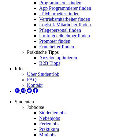
Programmierer finden
App Programmierer finden
IT Mitarbeiter finden
Vertriebsmitarbeiter finden
Logistik Mitarbeiter finden
Pflegepersonal finden
Umfrageteilnehmer finden
Promoter finden
Erntehelfer finden
Praktische Tipps
Anzeige optimieren
B2B Tipps
Info
Über StudentJob
FAQ
Kontakt
Studenten
Jobbörse
Studentenjobs
Nebenjobs
Ferienjobs
Praktikum
Minijobs