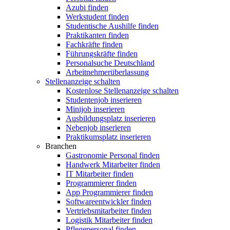
Azubi finden
Werkstudent finden
Studentische Aushilfe finden
Praktikanten finden
Fachkräfte finden
Führungskräfte finden
Personalsuche Deutschland
Arbeitnehmerüberlassung
Stellenanzeige schalten
Kostenlose Stellenanzeige schalten
Studentenjob inserieren
Minijob inserieren
Ausbildungsplatz inserieren
Nebenjob inserieren
Praktikumsplatz inserieren
Branchen
Gastronomie Personal finden
Handwerk Mitarbeiter finden
IT Mitarbeiter finden
Programmierer finden
App Programmierer finden
Softwareentwickler finden
Vertriebsmitarbeiter finden
Logistik Mitarbeiter finden
Pflegepersonal finden