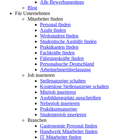
Alle Bewerbungstipps
Blog
Für Unternehmen
Mitarbeiter finden
Personal finden
Azubi finden
Werkstudent finden
Studentische Aushilfe finden
Praktikanten finden
Fachkräfte finden
Führungskräfte finden
Personalsuche Deutschland
Arbeitnehmerüberlassung
Job inserieren
Stellenanzeige schalten
Kostenlose Stellenanzeige schalten
Minijob inserieren
Ausbildungsplatz ausschreiben
Nebenjob inserieren
Praktikumsanzeige
Studentenjob inserieren
Branchen
Gastronomie Personal finden
Handwerk Mitarbeiter finden
IT Mitarbeiter finden