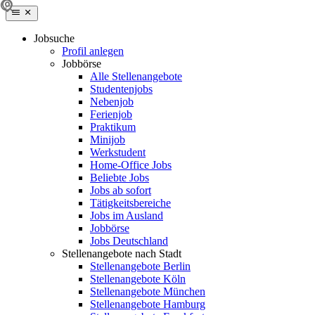
Jobsuche
Profil anlegen
Jobbörse
Alle Stellenangebote
Studentenjobs
Nebenjob
Ferienjob
Praktikum
Minijob
Werkstudent
Home-Office Jobs
Beliebte Jobs
Jobs ab sofort
Tätigkeitsbereiche
Jobs im Ausland
Jobbörse
Jobs Deutschland
Stellenangebote nach Stadt
Stellenangebote Berlin
Stellenangebote Köln
Stellenangebote München
Stellenangebote Hamburg