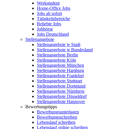
Werkstudent
Home-Office Jobs
Jobs ab sofort
Tätigkeitsbereiche
Beliebte Jobs
Jobbörse
Jobs Deutschland
Stellenangebote
Stellenangebote je Stadt
Stellenangebote je Bundesland
Stellenangebote Berlin
Stellenangebote Köln
Stellenangebote München
Stellenangebote Hamburg
Stellenangebote Frankfurt
Stellenangebote Stuttgart
Stellenangebote Dortmund
Stellenangebote Nürnberg
Stellenangebote Düsseldorf
Stellenangebote Hannover
Bewerbungstipps
Bewerbungsunterlagen
Bewerbungsschreiben
Lebenslauf schreiben
Lebenslauf online schreiben