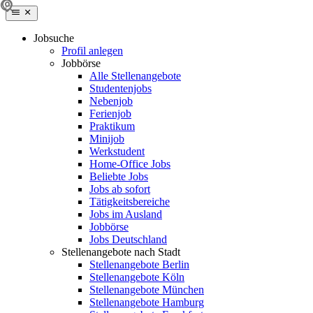
Jobsuche
Profil anlegen
Jobbörse
Alle Stellenangebote
Studentenjobs
Nebenjob
Ferienjob
Praktikum
Minijob
Werkstudent
Home-Office Jobs
Beliebte Jobs
Jobs ab sofort
Tätigkeitsbereiche
Jobs im Ausland
Jobbörse
Jobs Deutschland
Stellenangebote nach Stadt
Stellenangebote Berlin
Stellenangebote Köln
Stellenangebote München
Stellenangebote Hamburg