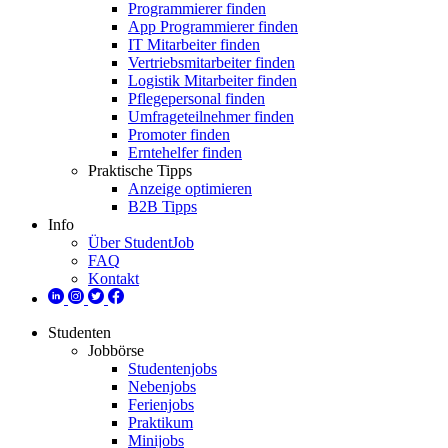
Programmierer finden
App Programmierer finden
IT Mitarbeiter finden
Vertriebsmitarbeiter finden
Logistik Mitarbeiter finden
Pflegepersonal finden
Umfrageteilnehmer finden
Promoter finden
Erntehelfer finden
Praktische Tipps
Anzeige optimieren
B2B Tipps
Info
Über StudentJob
FAQ
Kontakt
Studenten
Jobbörse
Studentenjobs
Nebenjobs
Ferienjobs
Praktikum
Minijobs