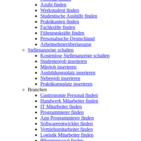
Azubi finden
Werkstudent finden
Studentische Aushilfe finden
Praktikanten finden
Fachkräfte finden
Führungskräfte finden
Personalsuche Deutschland
Arbeitnehmerüberlassung
Stellenanzeige schalten
Kostenlose Stellenanzeige schalten
Studentenjob inserieren
Minijob inserieren
Ausbildungsplatz inserieren
Nebenjob inserieren
Praktikumsplatz inserieren
Branchen
Gastronomie Personal finden
Handwerk Mitarbeiter finden
IT Mitarbeiter finden
Programmierer finden
App Programmierer finden
Softwareentwickler finden
Vertriebsmitarbeiter finden
Logistik Mitarbeiter finden
Pflegepersonal finden