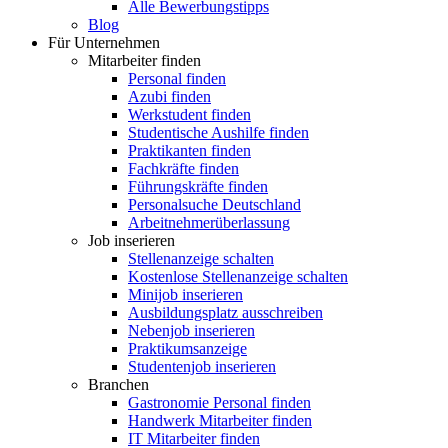
Alle Bewerbungstipps
Blog
Für Unternehmen
Mitarbeiter finden
Personal finden
Azubi finden
Werkstudent finden
Studentische Aushilfe finden
Praktikanten finden
Fachkräfte finden
Führungskräfte finden
Personalsuche Deutschland
Arbeitnehmerüberlassung
Job inserieren
Stellenanzeige schalten
Kostenlose Stellenanzeige schalten
Minijob inserieren
Ausbildungsplatz ausschreiben
Nebenjob inserieren
Praktikumsanzeige
Studentenjob inserieren
Branchen
Gastronomie Personal finden
Handwerk Mitarbeiter finden
IT Mitarbeiter finden