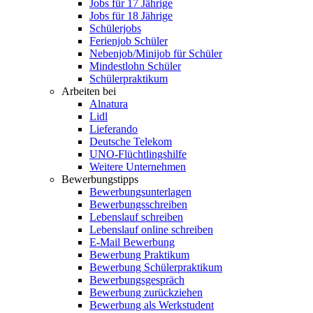
Jobs für 17 Jährige
Jobs für 18 Jährige
Schülerjobs
Ferienjob Schüler
Nebenjob/Minijob für Schüler
Mindestlohn Schüler
Schülerpraktikum
Arbeiten bei
Alnatura
Lidl
Lieferando
Deutsche Telekom
UNO-Flüchtlingshilfe
Weitere Unternehmen
Bewerbungstipps
Bewerbungsunterlagen
Bewerbungsschreiben
Lebenslauf schreiben
Lebenslauf online schreiben
E-Mail Bewerbung
Bewerbung Praktikum
Bewerbung Schülerpraktikum
Bewerbungsgespräch
Bewerbung zurückziehen
Bewerbung als Werkstudent