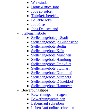
Werkstudent
Home-Office Jobs
Jobs ab sofort
Tätigkeitsbereiche
Beliebte Jobs
Jobbörse
Jobs Deutschland
Stellenangebote
Stellenangebote je Stadt
Stellenangebote je Bundesland
Stellenangebote Berlin
Stellenangebote Köln
Stellenangebote München
Stellenangebote Hamburg
Stellenangebote Frankfurt
Stellenangebote Stuttgart
Stellenangebote Dortmund
Stellenangebote Nürnberg
Stellenangebote Düsseldorf
Stellenangebote Hannover
Bewerbungstipps
Bewerbungsunterlagen
Bewerbungsschreiben
Lebenslauf schreiben
Lebenslauf online schreiben