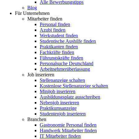
Alle Bewerbungstipps
Blog
Für Unternehmen
Mitarbeiter finden
Personal finden
Azubi finden
Werkstudent finden
Studentische Aushilfe finden
Praktikanten finden
Fachkräfte finden
Führungskräfte finden
Personalsuche Deutschland
Arbeitnehmerüberlassung
Job inserieren
Stellenanzeige schalten
Kostenlose Stellenanzeige schalten
Minijob inserieren
Ausbildungsplatz ausschreiben
Nebenjob inserieren
Praktikumsanzeige
Studentenjob inserieren
Branchen
Gastronomie Personal finden
Handwerk Mitarbeiter finden
IT Mitarbeiter finden