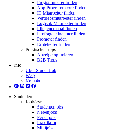
Programmierer finden
App Programmierer finden
IT Mitarbeiter finden
Vertriebsmitarbeiter finden
Logistik Mitarbeiter finden
Pflegepersonal finden
Umfrageteilnehmer finden
Promoter finden
Erntehelfer finden
Praktische Tipps
Anzeige optimieren
B2B Tipps
Info
Über StudentJob
FAQ
Kontakt
Studenten
Jobbörse
Studentenjobs
Nebenjobs
Ferienjobs
Praktikum
Minijobs