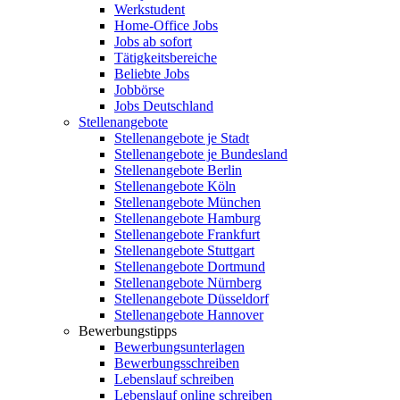
Werkstudent
Home-Office Jobs
Jobs ab sofort
Tätigkeitsbereiche
Beliebte Jobs
Jobbörse
Jobs Deutschland
Stellenangebote
Stellenangebote je Stadt
Stellenangebote je Bundesland
Stellenangebote Berlin
Stellenangebote Köln
Stellenangebote München
Stellenangebote Hamburg
Stellenangebote Frankfurt
Stellenangebote Stuttgart
Stellenangebote Dortmund
Stellenangebote Nürnberg
Stellenangebote Düsseldorf
Stellenangebote Hannover
Bewerbungstipps
Bewerbungsunterlagen
Bewerbungsschreiben
Lebenslauf schreiben
Lebenslauf online schreiben