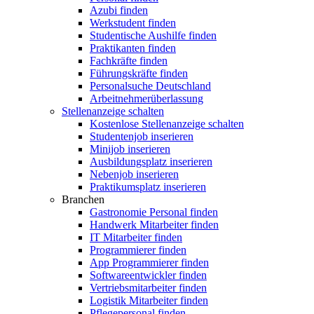
Azubi finden
Werkstudent finden
Studentische Aushilfe finden
Praktikanten finden
Fachkräfte finden
Führungskräfte finden
Personalsuche Deutschland
Arbeitnehmerüberlassung
Stellenanzeige schalten
Kostenlose Stellenanzeige schalten
Studentenjob inserieren
Minijob inserieren
Ausbildungsplatz inserieren
Nebenjob inserieren
Praktikumsplatz inserieren
Branchen
Gastronomie Personal finden
Handwerk Mitarbeiter finden
IT Mitarbeiter finden
Programmierer finden
App Programmierer finden
Softwareentwickler finden
Vertriebsmitarbeiter finden
Logistik Mitarbeiter finden
Pflegepersonal finden