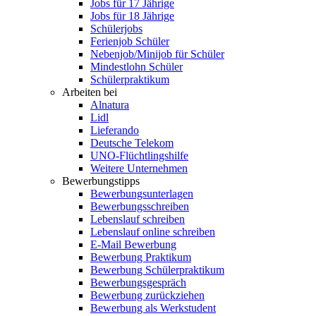
Jobs für 17 Jährige
Jobs für 18 Jährige
Schülerjobs
Ferienjob Schüler
Nebenjob/Minijob für Schüler
Mindestlohn Schüler
Schülerpraktikum
Arbeiten bei
Alnatura
Lidl
Lieferando
Deutsche Telekom
UNO-Flüchtlingshilfe
Weitere Unternehmen
Bewerbungstipps
Bewerbungsunterlagen
Bewerbungsschreiben
Lebenslauf schreiben
Lebenslauf online schreiben
E-Mail Bewerbung
Bewerbung Praktikum
Bewerbung Schülerpraktikum
Bewerbungsgespräch
Bewerbung zurückziehen
Bewerbung als Werkstudent