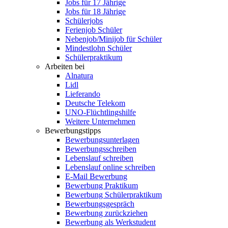
Jobs für 17 Jährige
Jobs für 18 Jährige
Schülerjobs
Ferienjob Schüler
Nebenjob/Minijob für Schüler
Mindestlohn Schüler
Schülerpraktikum
Arbeiten bei
Alnatura
Lidl
Lieferando
Deutsche Telekom
UNO-Flüchtlingshilfe
Weitere Unternehmen
Bewerbungstipps
Bewerbungsunterlagen
Bewerbungsschreiben
Lebenslauf schreiben
Lebenslauf online schreiben
E-Mail Bewerbung
Bewerbung Praktikum
Bewerbung Schülerpraktikum
Bewerbungsgespräch
Bewerbung zurückziehen
Bewerbung als Werkstudent