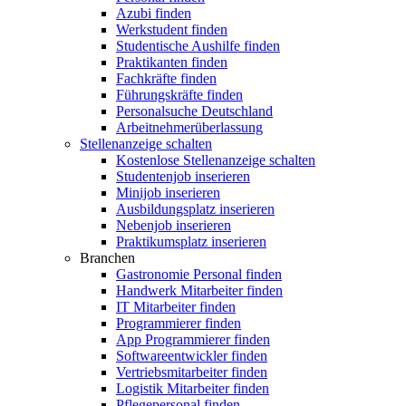
Azubi finden
Werkstudent finden
Studentische Aushilfe finden
Praktikanten finden
Fachkräfte finden
Führungskräfte finden
Personalsuche Deutschland
Arbeitnehmerüberlassung
Stellenanzeige schalten
Kostenlose Stellenanzeige schalten
Studentenjob inserieren
Minijob inserieren
Ausbildungsplatz inserieren
Nebenjob inserieren
Praktikumsplatz inserieren
Branchen
Gastronomie Personal finden
Handwerk Mitarbeiter finden
IT Mitarbeiter finden
Programmierer finden
App Programmierer finden
Softwareentwickler finden
Vertriebsmitarbeiter finden
Logistik Mitarbeiter finden
Pflegepersonal finden