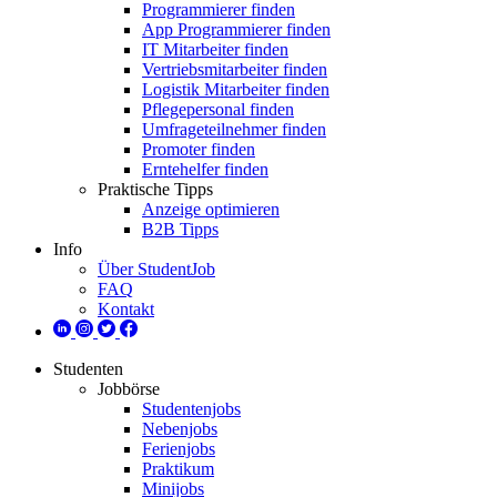
Programmierer finden
App Programmierer finden
IT Mitarbeiter finden
Vertriebsmitarbeiter finden
Logistik Mitarbeiter finden
Pflegepersonal finden
Umfrageteilnehmer finden
Promoter finden
Erntehelfer finden
Praktische Tipps
Anzeige optimieren
B2B Tipps
Info
Über StudentJob
FAQ
Kontakt
Studenten
Jobbörse
Studentenjobs
Nebenjobs
Ferienjobs
Praktikum
Minijobs