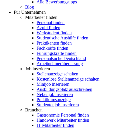
Alle Bewerbungstipps
Blog
Für Unternehmen
Mitarbeiter finden
Personal finden
Azubi finden
Werkstudent finden
Studentische Aushilfe finden
Praktikanten finden
Fachkräfte finden
Führungskräfte finden
Personalsuche Deutschland
Arbeitnehmerüberlassung
Job inserieren
Stellenanzeige schalten
Kostenlose Stellenanzeige schalten
Minijob inserieren
Ausbildungsplatz ausschreiben
Nebenjob inserieren
Praktikumsanzeige
Studentenjob inserieren
Branchen
Gastronomie Personal finden
Handwerk Mitarbeiter finden
IT Mitarbeiter finden