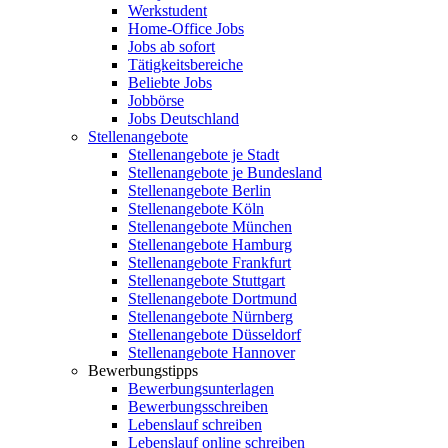
Werkstudent
Home-Office Jobs
Jobs ab sofort
Tätigkeitsbereiche
Beliebte Jobs
Jobbörse
Jobs Deutschland
Stellenangebote
Stellenangebote je Stadt
Stellenangebote je Bundesland
Stellenangebote Berlin
Stellenangebote Köln
Stellenangebote München
Stellenangebote Hamburg
Stellenangebote Frankfurt
Stellenangebote Stuttgart
Stellenangebote Dortmund
Stellenangebote Nürnberg
Stellenangebote Düsseldorf
Stellenangebote Hannover
Bewerbungstipps
Bewerbungsunterlagen
Bewerbungsschreiben
Lebenslauf schreiben
Lebenslauf online schreiben