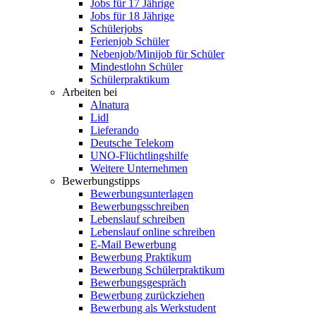
Jobs für 17 Jährige
Jobs für 18 Jährige
Schülerjobs
Ferienjob Schüler
Nebenjob/Minijob für Schüler
Mindestlohn Schüler
Schülerpraktikum
Arbeiten bei
Alnatura
Lidl
Lieferando
Deutsche Telekom
UNO-Flüchtlingshilfe
Weitere Unternehmen
Bewerbungstipps
Bewerbungsunterlagen
Bewerbungsschreiben
Lebenslauf schreiben
Lebenslauf online schreiben
E-Mail Bewerbung
Bewerbung Praktikum
Bewerbung Schülerpraktikum
Bewerbungsgespräch
Bewerbung zurückziehen
Bewerbung als Werkstudent