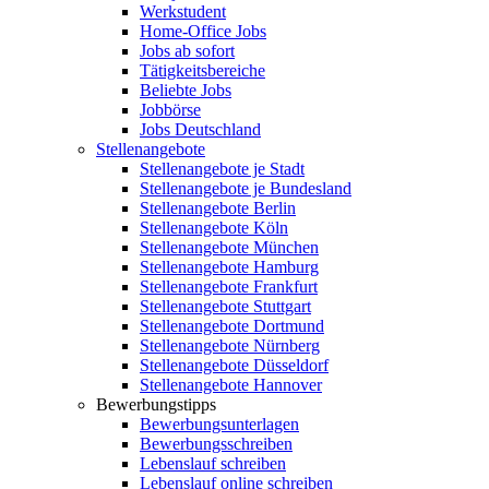
Werkstudent
Home-Office Jobs
Jobs ab sofort
Tätigkeitsbereiche
Beliebte Jobs
Jobbörse
Jobs Deutschland
Stellenangebote
Stellenangebote je Stadt
Stellenangebote je Bundesland
Stellenangebote Berlin
Stellenangebote Köln
Stellenangebote München
Stellenangebote Hamburg
Stellenangebote Frankfurt
Stellenangebote Stuttgart
Stellenangebote Dortmund
Stellenangebote Nürnberg
Stellenangebote Düsseldorf
Stellenangebote Hannover
Bewerbungstipps
Bewerbungsunterlagen
Bewerbungsschreiben
Lebenslauf schreiben
Lebenslauf online schreiben