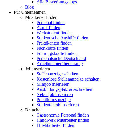
Alle Bewerbungstipps
Blog
Für Unternehmen
Mitarbeiter finden
Personal finden
Azubi finden
Werkstudent finden
Studentische Aushilfe finden
Praktikanten finden
Fachkräfte finden
Führungskräfte finden
Personalsuche Deutschland
Arbeitnehmerüberlassung
Job inserieren
Stellenanzeige schalten
Kostenlose Stellenanzeige schalten
Minijob inserieren
Ausbildungsplatz ausschreiben
Nebenjob inserieren
Praktikumsanzeige
Studentenjob inserieren
Branchen
Gastronomie Personal finden
Handwerk Mitarbeiter finden
IT Mitarbeiter finden