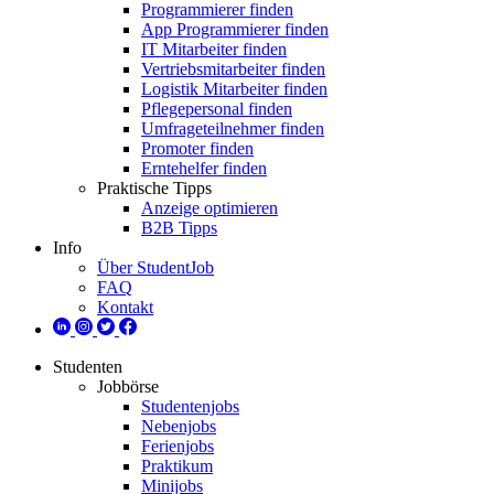
Programmierer finden
App Programmierer finden
IT Mitarbeiter finden
Vertriebsmitarbeiter finden
Logistik Mitarbeiter finden
Pflegepersonal finden
Umfrageteilnehmer finden
Promoter finden
Erntehelfer finden
Praktische Tipps
Anzeige optimieren
B2B Tipps
Info
Über StudentJob
FAQ
Kontakt
Studenten
Jobbörse
Studentenjobs
Nebenjobs
Ferienjobs
Praktikum
Minijobs