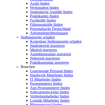
Azubi finden
Werkstudent finden
Studentische Aushilfe finden
Praktikanten finden
Fachkräfte finden
Führungskräfte finden
Personalsuche Deutschland
Arbeitnehmerüberlassung
Stellenanzeige schalten
Kostenlose Stellenanzeige schalten
Studentenjob inserieren
Minijob inserieren
Ausbildungsplatz inserieren
Nebenjob inserieren
Praktikumsplatz inserieren
Branchen
Gastronomie Personal finden
Handwerk Mitarbeiter finden
IT Mitarbeiter finden
Programmierer finden
App Programmierer finden
Softwareentwickler finden
Vertriebsmitarbeiter finden
Logistik Mitarbeiter finden
Pflegepersonal finden