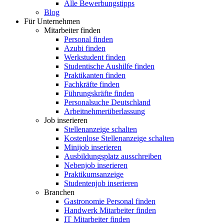
Alle Bewerbungstipps
Blog
Für Unternehmen
Mitarbeiter finden
Personal finden
Azubi finden
Werkstudent finden
Studentische Aushilfe finden
Praktikanten finden
Fachkräfte finden
Führungskräfte finden
Personalsuche Deutschland
Arbeitnehmerüberlassung
Job inserieren
Stellenanzeige schalten
Kostenlose Stellenanzeige schalten
Minijob inserieren
Ausbildungsplatz ausschreiben
Nebenjob inserieren
Praktikumsanzeige
Studentenjob inserieren
Branchen
Gastronomie Personal finden
Handwerk Mitarbeiter finden
IT Mitarbeiter finden