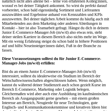
natürlich nicht alles alleine bei – lerne von erfahrenen Kolleg:innen,
worauf es bei deiner Tätigkeit ankommt. So wirst du perfekt darauf
vorbereitet, schon bald eigenständig Sortiment und Lieferanten
auszuwählen und Ergebnisse anhand von Kennzahlen und KPIs
auszuwerten. Bei deiner täglichen Arbeit kommst du häufig auch mit
Mitarbeitenden aus dem Marketing oder anderen Abteilungen in
Kontakt – hier ist also Teamarbeit gefragt. Hängst du dich in deinem
Junior E-Commerce-Manager-Job (m/w/d) also etwas rein, steht
deiner steilen Karriere in diesem Bereich also nichts mehr im Wege.
Mit ein wenig Erfahrung steigst du schon bald in höhere Positionen
auf und hilfst Neueinsteiger:innen dabei, Fuß in der Branche zu
fassen.
Diese Voraussetzungen solltest du für Junior E-Commerce-
Manager-Jobs (m/w/d) erfüllen:
Bist du an einem Junior E-Commerce-Manager-Job (m/w/d)
interessiert, solltest du idealerweise ein Studium im Bereich der
Wirtschaftswissenschaften abgeschlossen haben. Wenn möglich,
kannst du während deiner Studienzeit auch schon gezielt Kurse im
Bereich E-Commerce, Marketing oder Logistik belegen.
Gleichermaßen wird aber auch eine Ausbildung im kaufmännischen
Bereich als Ausgangspunkt gerne gesehen – mit einem großen
Interesse am Bereich, Neugierde für neue Technologien, gute
Englisch- und Kommunikationskenntnisse und kreativen Ideen bist