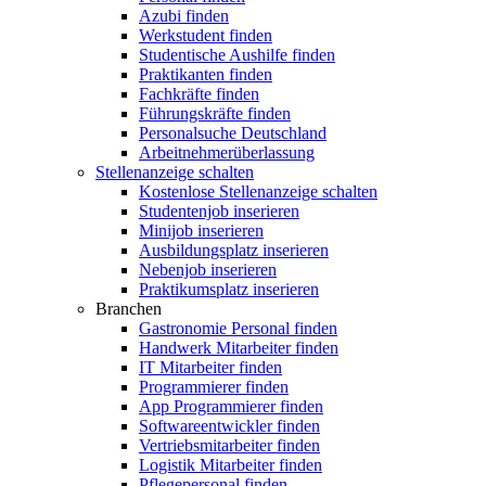
Azubi finden
Werkstudent finden
Studentische Aushilfe finden
Praktikanten finden
Fachkräfte finden
Führungskräfte finden
Personalsuche Deutschland
Arbeitnehmerüberlassung
Stellenanzeige schalten
Kostenlose Stellenanzeige schalten
Studentenjob inserieren
Minijob inserieren
Ausbildungsplatz inserieren
Nebenjob inserieren
Praktikumsplatz inserieren
Branchen
Gastronomie Personal finden
Handwerk Mitarbeiter finden
IT Mitarbeiter finden
Programmierer finden
App Programmierer finden
Softwareentwickler finden
Vertriebsmitarbeiter finden
Logistik Mitarbeiter finden
Pflegepersonal finden