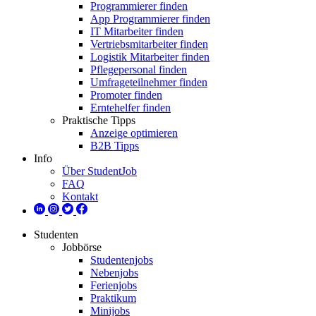
Programmierer finden
App Programmierer finden
IT Mitarbeiter finden
Vertriebsmitarbeiter finden
Logistik Mitarbeiter finden
Pflegepersonal finden
Umfrageteilnehmer finden
Promoter finden
Erntehelfer finden
Praktische Tipps
Anzeige optimieren
B2B Tipps
Info
Über StudentJob
FAQ
Kontakt
Studenten
Jobbörse
Studentenjobs
Nebenjobs
Ferienjobs
Praktikum
Minijobs