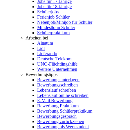
Jobs für 17 Jährige
Jobs für 18 Jährige
Schülerjobs
Ferienjob Schüler
Nebenjob/Minijob für Schüler
Mindestlohn Schüler
Schülerpraktikum
Arbeiten bei
Alnatura
Lidl
Lieferando
Deutsche Telekom
UNO-Flüchtlingshilfe
Weitere Unternehmen
Bewerbungstipps
Bewerbungsunterlagen
Bewerbungsschreiben
Lebenslauf schreiben
Lebenslauf online schreiben
E-Mail Bewerbung
Bewerbung Praktikum
Bewerbung Schülerpraktikum
Bewerbungsgespräch
Bewerbung zurückziehen
Bewerbung als Werkstudent