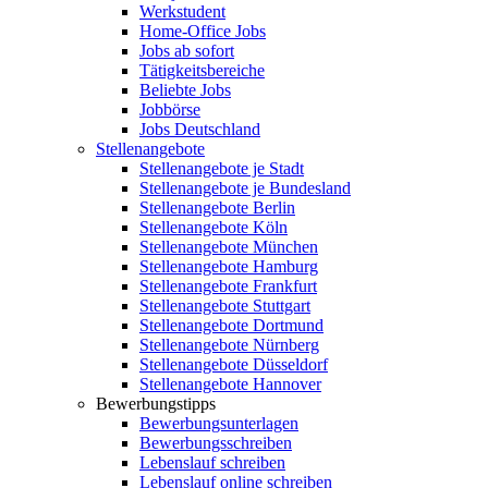
Werkstudent
Home-Office Jobs
Jobs ab sofort
Tätigkeitsbereiche
Beliebte Jobs
Jobbörse
Jobs Deutschland
Stellenangebote
Stellenangebote je Stadt
Stellenangebote je Bundesland
Stellenangebote Berlin
Stellenangebote Köln
Stellenangebote München
Stellenangebote Hamburg
Stellenangebote Frankfurt
Stellenangebote Stuttgart
Stellenangebote Dortmund
Stellenangebote Nürnberg
Stellenangebote Düsseldorf
Stellenangebote Hannover
Bewerbungstipps
Bewerbungsunterlagen
Bewerbungsschreiben
Lebenslauf schreiben
Lebenslauf online schreiben