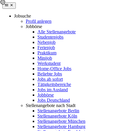
Jobsuche
Profil anlegen
Jobbörse
Alle Stellenangebote
Studentenjobs
Nebenjob
Ferienjob
Praktikum
Minijob
Werkstudent
Home-Office Jobs
Beliebte Jobs
Jobs ab sofort
Tätigkeitsbereiche
Jobs im Ausland
Jobbörse
Jobs Deutschland
Stellenangebote nach Stadt
Stellenangebote Berlin
Stellenangebote Köln
Stellenangebote München
Stellenangebote Hamburg