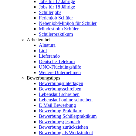
Jobs für 17 Jährige
Jobs für 18 Jährige
Schülerjobs
Ferienjob Schüler
Nebenjob/Minijob für Schüler
Mindestlohn Schüler
Schülerpraktikum
Arbeiten bei
Alnatura
Lidl
Lieferando
Deutsche Telekom
UNO-Flüchtlingshilfe
Weitere Unternehmen
Bewerbungstipps
Bewerbungsunterlagen
Bewerbungsschreiben
Lebenslauf schreiben
Lebenslauf online schreiben
E-Mail Bewerbung
Bewerbung Praktikum
Bewerbung Schülerpraktikum
Bewerbungsgespräch
Bewerbung zurückziehen
Bewerbung als Werkstudent