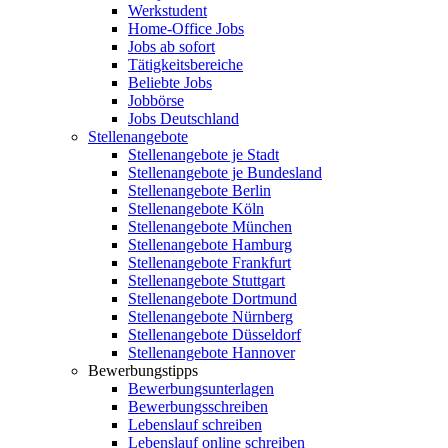
Werkstudent
Home-Office Jobs
Jobs ab sofort
Tätigkeitsbereiche
Beliebte Jobs
Jobbörse
Jobs Deutschland
Stellenangebote
Stellenangebote je Stadt
Stellenangebote je Bundesland
Stellenangebote Berlin
Stellenangebote Köln
Stellenangebote München
Stellenangebote Hamburg
Stellenangebote Frankfurt
Stellenangebote Stuttgart
Stellenangebote Dortmund
Stellenangebote Nürnberg
Stellenangebote Düsseldorf
Stellenangebote Hannover
Bewerbungstipps
Bewerbungsunterlagen
Bewerbungsschreiben
Lebenslauf schreiben
Lebenslauf online schreiben