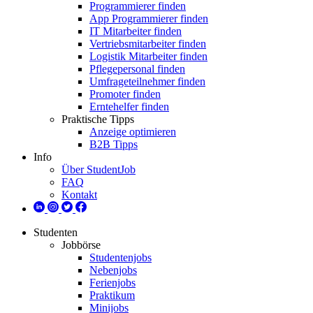
Programmierer finden
App Programmierer finden
IT Mitarbeiter finden
Vertriebsmitarbeiter finden
Logistik Mitarbeiter finden
Pflegepersonal finden
Umfrageteilnehmer finden
Promoter finden
Erntehelfer finden
Praktische Tipps
Anzeige optimieren
B2B Tipps
Info
Über StudentJob
FAQ
Kontakt
Studenten
Jobbörse
Studentenjobs
Nebenjobs
Ferienjobs
Praktikum
Minijobs