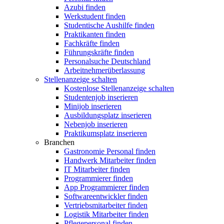
Azubi finden
Werkstudent finden
Studentische Aushilfe finden
Praktikanten finden
Fachkräfte finden
Führungskräfte finden
Personalsuche Deutschland
Arbeitnehmerüberlassung
Stellenanzeige schalten
Kostenlose Stellenanzeige schalten
Studentenjob inserieren
Minijob inserieren
Ausbildungsplatz inserieren
Nebenjob inserieren
Praktikumsplatz inserieren
Branchen
Gastronomie Personal finden
Handwerk Mitarbeiter finden
IT Mitarbeiter finden
Programmierer finden
App Programmierer finden
Softwareentwickler finden
Vertriebsmitarbeiter finden
Logistik Mitarbeiter finden
Pflegepersonal finden