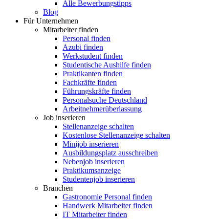
Alle Bewerbungstipps
Blog
Für Unternehmen
Mitarbeiter finden
Personal finden
Azubi finden
Werkstudent finden
Studentische Aushilfe finden
Praktikanten finden
Fachkräfte finden
Führungskräfte finden
Personalsuche Deutschland
Arbeitnehmerüberlassung
Job inserieren
Stellenanzeige schalten
Kostenlose Stellenanzeige schalten
Minijob inserieren
Ausbildungsplatz ausschreiben
Nebenjob inserieren
Praktikumsanzeige
Studentenjob inserieren
Branchen
Gastronomie Personal finden
Handwerk Mitarbeiter finden
IT Mitarbeiter finden