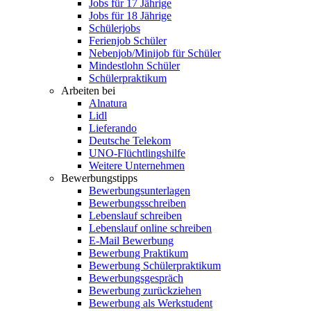
Jobs für 17 Jährige
Jobs für 18 Jährige
Schülerjobs
Ferienjob Schüler
Nebenjob/Minijob für Schüler
Mindestlohn Schüler
Schülerpraktikum
Arbeiten bei
Alnatura
Lidl
Lieferando
Deutsche Telekom
UNO-Flüchtlingshilfe
Weitere Unternehmen
Bewerbungstipps
Bewerbungsunterlagen
Bewerbungsschreiben
Lebenslauf schreiben
Lebenslauf online schreiben
E-Mail Bewerbung
Bewerbung Praktikum
Bewerbung Schülerpraktikum
Bewerbungsgespräch
Bewerbung zurückziehen
Bewerbung als Werkstudent