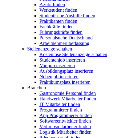
Azubi finden
Werkstudent finden
Studentische Aushilfe finden
Praktikanten finden
Fachkräfte finden
Führungskräfte finden
Personalsuche Deutschland
Arbeitnehmerüberlassung
Stellenanzeige schalten
Kostenlose Stellenanzeige schalten
Studentenjob inserieren
Minijob inserieren
Ausbildungsplatz inserieren
Nebenjob inserieren
Praktikumsplatz inserieren
Branchen
Gastronomie Personal finden
Handwerk Mitarbeiter finden
IT Mitarbeiter finden
Programmierer finden
App Programmierer finden
Softwareentwickler finden
Vertriebsmitarbeiter finden
Logistik Mitarbeiter finden
Pflegepersonal finden