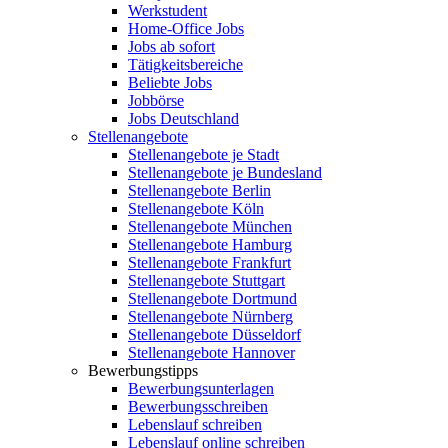
Werkstudent
Home-Office Jobs
Jobs ab sofort
Tätigkeitsbereiche
Beliebte Jobs
Jobbörse
Jobs Deutschland
Stellenangebote
Stellenangebote je Stadt
Stellenangebote je Bundesland
Stellenangebote Berlin
Stellenangebote Köln
Stellenangebote München
Stellenangebote Hamburg
Stellenangebote Frankfurt
Stellenangebote Stuttgart
Stellenangebote Dortmund
Stellenangebote Nürnberg
Stellenangebote Düsseldorf
Stellenangebote Hannover
Bewerbungstipps
Bewerbungsunterlagen
Bewerbungsschreiben
Lebenslauf schreiben
Lebenslauf online schreiben