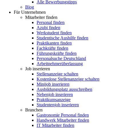
Alle Bewerbungstipps
Blog
Für Unternehmen
Mitarbeiter finden
Personal finden
Azubi finden
Werkstudent finden
Studentische Aushilfe finden
Praktikanten finden
Fachkräfte finden
Führungskräfte finden
Personalsuche Deutschland
Arbeitnehmerüberlassung
Job inserieren
Stellenanzeige schalten
Kostenlose Stellenanzeige schalten
Minijob inserieren
Ausbildungsplatz ausschreiben
Nebenjob inserieren
Praktikumsanzeige
Studentenjob inserieren
Branchen
Gastronomie Personal finden
Handwerk Mitarbeiter finden
IT Mitarbeiter finden