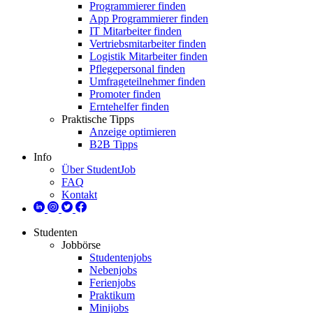
Programmierer finden
App Programmierer finden
IT Mitarbeiter finden
Vertriebsmitarbeiter finden
Logistik Mitarbeiter finden
Pflegepersonal finden
Umfrageteilnehmer finden
Promoter finden
Erntehelfer finden
Praktische Tipps
Anzeige optimieren
B2B Tipps
Info
Über StudentJob
FAQ
Kontakt
Studenten
Jobbörse
Studentenjobs
Nebenjobs
Ferienjobs
Praktikum
Minijobs