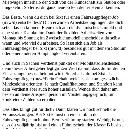
Mietwagen innerhalb der Stadt von der Kundschaft zur Station oder
umgekehrt. So lernst du ganz neue Ecken deiner Heimat kennen.
Das Beste, wenn du dich bei Sixt für einen Fahrzeugpfleger-Job
(m/w/d) entscheidest? Dich erwarten Arbeitsbedingungen, die dich
sehen lassen können. Freue dich auf ein dynamisches Umfeld und
eine starke Teamkultur. Dank der flexiblen Arbeitszeiten von
Montag bis Sonntag im Zweischichtmodell entscheidest du selbst,
wann und wie viel du arbeitest. So lässt sich ein Job als
Fahrzeugpfleger bei Sixt (m/w/d) besonders gut mit deinem Studium
oder einer anderen Haupttätigkeit vereinbaren.
Und auch in Sachen Verdienst punktet der Mobilitätsdienstleister,
denn dieser Arbeitgeber legt großen Wert darauf, dass du für deinen
Einsatz angemessen belohnt wirst. So erhältst du bei Sixt als
Fahrzeugpfleger (m/w/d) ein Gehalt, welches sich am gesetzlichen
Mindestlohn orientiert. Je nach Qualifikationen und Standort kann
dein Verdienst aber auch höher ausfallen. Wende dich daher am
besten an deine Ansprechperson im Vorstellungsgespräch, um
konkretere Zahlen zu erhalten.
Das alles klingt gut für dich? Dann klären wir noch schnell die
Voraussetzungen. Bei Sixt kannst du einen Job in der
Fahrzeugpflege auch ohne Berufserfahrung starten. Wichtig ist nur,
dass du volljährig bist und einen Führerschein der Klasse B besitzt.