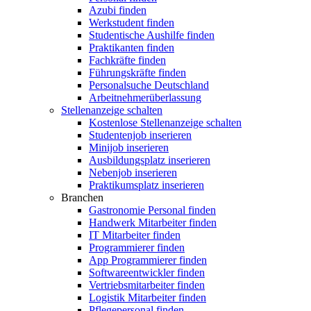
Azubi finden
Werkstudent finden
Studentische Aushilfe finden
Praktikanten finden
Fachkräfte finden
Führungskräfte finden
Personalsuche Deutschland
Arbeitnehmerüberlassung
Stellenanzeige schalten
Kostenlose Stellenanzeige schalten
Studentenjob inserieren
Minijob inserieren
Ausbildungsplatz inserieren
Nebenjob inserieren
Praktikumsplatz inserieren
Branchen
Gastronomie Personal finden
Handwerk Mitarbeiter finden
IT Mitarbeiter finden
Programmierer finden
App Programmierer finden
Softwareentwickler finden
Vertriebsmitarbeiter finden
Logistik Mitarbeiter finden
Pflegepersonal finden