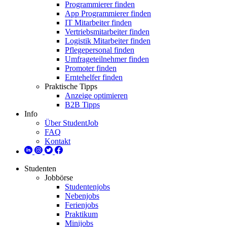
Programmierer finden
App Programmierer finden
IT Mitarbeiter finden
Vertriebsmitarbeiter finden
Logistik Mitarbeiter finden
Pflegepersonal finden
Umfrageteilnehmer finden
Promoter finden
Erntehelfer finden
Praktische Tipps
Anzeige optimieren
B2B Tipps
Info
Über StudentJob
FAQ
Kontakt
Studenten
Jobbörse
Studentenjobs
Nebenjobs
Ferienjobs
Praktikum
Minijobs