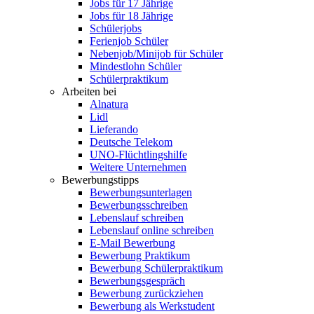
Jobs für 17 Jährige
Jobs für 18 Jährige
Schülerjobs
Ferienjob Schüler
Nebenjob/Minijob für Schüler
Mindestlohn Schüler
Schülerpraktikum
Arbeiten bei
Alnatura
Lidl
Lieferando
Deutsche Telekom
UNO-Flüchtlingshilfe
Weitere Unternehmen
Bewerbungstipps
Bewerbungsunterlagen
Bewerbungsschreiben
Lebenslauf schreiben
Lebenslauf online schreiben
E-Mail Bewerbung
Bewerbung Praktikum
Bewerbung Schülerpraktikum
Bewerbungsgespräch
Bewerbung zurückziehen
Bewerbung als Werkstudent