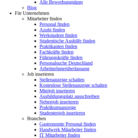
Alle Bewerbungstipps
Blog
Für Unternehmen
Mitarbeiter finden
Personal finden
Azubi finden
Werkstudent finden
Studentische Aushilfe finden
Praktikanten finden
Fachkräfte finden
Führungskräfte finden
Personalsuche Deutschland
Arbeitnehmerüberlassung
Job inserieren
Stellenanzeige schalten
Kostenlose Stellenanzeige schalten
Minijob inserieren
Ausbildungsplatz ausschreiben
Nebenjob inserieren
Praktikumsanzeige
Studentenjob inserieren
Branchen
Gastronomie Personal finden
Handwerk Mitarbeiter finden
IT Mitarbeiter finden