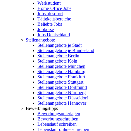
Werkstudent
Home-Office Jobs
Jobs ab sofort
Tätigkeitsbereiche
Beliebte Jobs
Jobbörse
Jobs Deutschland
Stellenangebote
Stellenangebote je Stadt
Stellenangebote je Bundesland
Stellenangebote Berlin
Stellenangebote Köln
Stellenangebote München
Stellenangebote Hamburg
Stellenangebote Frankfurt
Stellenangebote Stuttgart
Stellenangebote Dortmund
Stellenangebote Nürnberg
Stellenangebote Düsseldorf
Stellenangebote Hannover
Bewerbungstipps
Bewerbungsunterlagen
Bewerbungsschreiben
Lebenslauf schreiben
Lebenslauf online schreiben