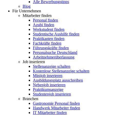
Alle Bewerbungstipps
Blog
Für Unternehmen
Mitarbeiter finden
Personal finden
Azubi finden
Werkstudent finden
Studentische Aushilfe finden
Praktikanten finden
Fachkräfte finden
Führungskräfte finden
Personalsuche Deutschland
Arbeitnehmerüberlassung
Job inserieren
Stellenanzeige schalten
Kostenlose Stellenanzeige schalten
Minijob inserieren
Ausbildungsplatz ausschreiben
Nebenjob inserieren
Praktikumsanzeige
Studentenjob inserieren
Branchen
Gastronomie Personal finden
Handwerk Mitarbeiter finden
IT Mitarbeiter finden