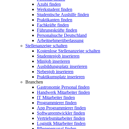
Azubi finden
Werkstudent finden
Studentische Aushilfe finden
Praktikanten finden
Fachkräfte finden
Führungskräfte finden
Personalsuche Deutschland
Arbeitnehmerüberlassung
Stellenanzeige schalten
Kostenlose Stellenanzeige schalten
Studentenjob inserieren
Minijob inserieren
Ausbildungsplatz inserieren
Nebenjob inserieren
Praktikumsplatz inserieren
Branchen
Gastronomie Personal finden
Handwerk Mitarbeiter finden
IT Mitarbeiter finden
Programmierer finden
App Programmierer finden
Softwareentwickler finden
Vertriebsmitarbeiter finden
Logistik Mitarbeiter finden
Pflegepersonal finden