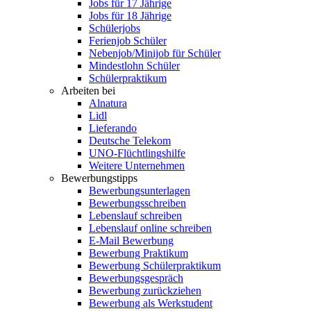
Jobs für 17 Jährige
Jobs für 18 Jährige
Schülerjobs
Ferienjob Schüler
Nebenjob/Minijob für Schüler
Mindestlohn Schüler
Schülerpraktikum
Arbeiten bei
Alnatura
Lidl
Lieferando
Deutsche Telekom
UNO-Flüchtlingshilfe
Weitere Unternehmen
Bewerbungstipps
Bewerbungsunterlagen
Bewerbungsschreiben
Lebenslauf schreiben
Lebenslauf online schreiben
E-Mail Bewerbung
Bewerbung Praktikum
Bewerbung Schülerpraktikum
Bewerbungsgespräch
Bewerbung zurückziehen
Bewerbung als Werkstudent