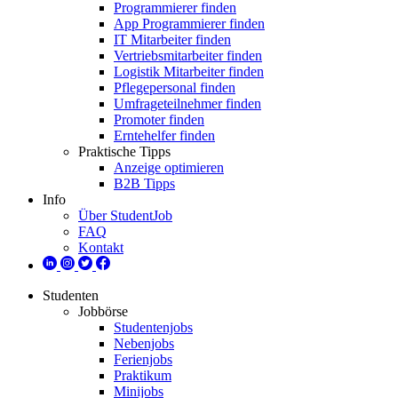
Programmierer finden
App Programmierer finden
IT Mitarbeiter finden
Vertriebsmitarbeiter finden
Logistik Mitarbeiter finden
Pflegepersonal finden
Umfrageteilnehmer finden
Promoter finden
Erntehelfer finden
Praktische Tipps
Anzeige optimieren
B2B Tipps
Info
Über StudentJob
FAQ
Kontakt
Studenten
Jobbörse
Studentenjobs
Nebenjobs
Ferienjobs
Praktikum
Minijobs