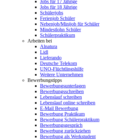
Jobs für 17 Jährige
Jobs für 18 Jährige
Schülerjobs
Ferienjob Schüler
Nebenjob/Minijob für Schüler
Mindestlohn Schüler
Schülerpraktikum
Arbeiten bei
Alnatura
Lidl
Lieferando
Deutsche Telekom
UNO-Flüchtlingshilfe
Weitere Unternehmen
Bewerbungstipps
Bewerbungsunterlagen
Bewerbungsschreiben
Lebenslauf schreiben
Lebenslauf online schreiben
E-Mail Bewerbung
Bewerbung Praktikum
Bewerbung Schülerpraktikum
Bewerbungsgespräch
Bewerbung zurückziehen
Bewerbung als Werkstudent