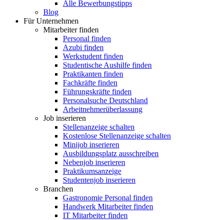
Alle Bewerbungstipps
Blog
Für Unternehmen
Mitarbeiter finden
Personal finden
Azubi finden
Werkstudent finden
Studentische Aushilfe finden
Praktikanten finden
Fachkräfte finden
Führungskräfte finden
Personalsuche Deutschland
Arbeitnehmerüberlassung
Job inserieren
Stellenanzeige schalten
Kostenlose Stellenanzeige schalten
Minijob inserieren
Ausbildungsplatz ausschreiben
Nebenjob inserieren
Praktikumsanzeige
Studentenjob inserieren
Branchen
Gastronomie Personal finden
Handwerk Mitarbeiter finden
IT Mitarbeiter finden