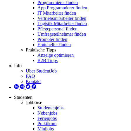
Programmierer finden
App Programmierer finden
IT Mitarbeiter finden
Vertriebsmitarbeiter finden
Logistik Mitarbeiter finden
Pflegepersonal finden
Umfrageteilnehmer finden
Promoter finden
Erntehelfer finden
Praktische Tipps
Anzeige optimieren
B2B Tipps
Info
Über StudentJob
FAQ
Kontakt
Studenten
Jobbörse
Studentenjobs
Nebenjobs
Ferienjobs
Praktikum
Minijobs