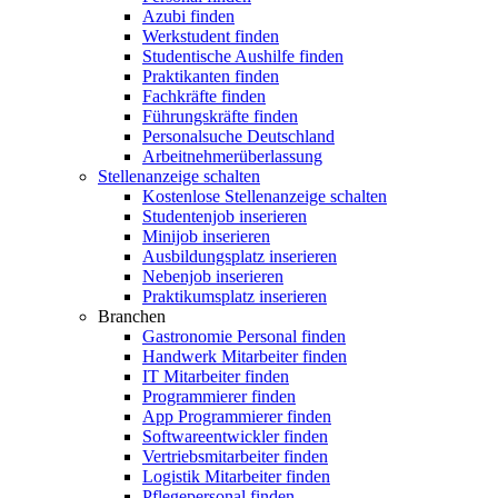
Azubi finden
Werkstudent finden
Studentische Aushilfe finden
Praktikanten finden
Fachkräfte finden
Führungskräfte finden
Personalsuche Deutschland
Arbeitnehmerüberlassung
Stellenanzeige schalten
Kostenlose Stellenanzeige schalten
Studentenjob inserieren
Minijob inserieren
Ausbildungsplatz inserieren
Nebenjob inserieren
Praktikumsplatz inserieren
Branchen
Gastronomie Personal finden
Handwerk Mitarbeiter finden
IT Mitarbeiter finden
Programmierer finden
App Programmierer finden
Softwareentwickler finden
Vertriebsmitarbeiter finden
Logistik Mitarbeiter finden
Pflegepersonal finden