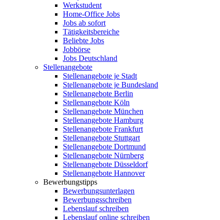
Werkstudent
Home-Office Jobs
Jobs ab sofort
Tätigkeitsbereiche
Beliebte Jobs
Jobbörse
Jobs Deutschland
Stellenangebote
Stellenangebote je Stadt
Stellenangebote je Bundesland
Stellenangebote Berlin
Stellenangebote Köln
Stellenangebote München
Stellenangebote Hamburg
Stellenangebote Frankfurt
Stellenangebote Stuttgart
Stellenangebote Dortmund
Stellenangebote Nürnberg
Stellenangebote Düsseldorf
Stellenangebote Hannover
Bewerbungstipps
Bewerbungsunterlagen
Bewerbungsschreiben
Lebenslauf schreiben
Lebenslauf online schreiben