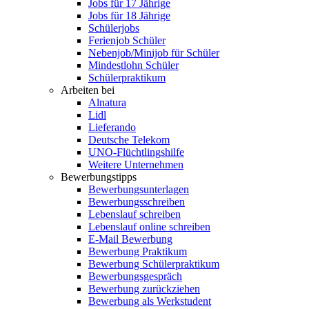
Jobs für 17 Jährige
Jobs für 18 Jährige
Schülerjobs
Ferienjob Schüler
Nebenjob/Minijob für Schüler
Mindestlohn Schüler
Schülerpraktikum
Arbeiten bei
Alnatura
Lidl
Lieferando
Deutsche Telekom
UNO-Flüchtlingshilfe
Weitere Unternehmen
Bewerbungstipps
Bewerbungsunterlagen
Bewerbungsschreiben
Lebenslauf schreiben
Lebenslauf online schreiben
E-Mail Bewerbung
Bewerbung Praktikum
Bewerbung Schülerpraktikum
Bewerbungsgespräch
Bewerbung zurückziehen
Bewerbung als Werkstudent