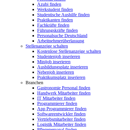
Azubi finden
Werkstudent finden
Studentische Aushilfe finden
Praktikanten finden
Fachkräfte finden
Führungskräfte finden
Personalsuche Deutschland
Arbeitnehmerüberlassung
Stellenanzeige schalten
Kostenlose Stellenanzeige schalten
Studentenjob inserieren
Minijob inserieren
Ausbildungsplatz inserieren
Nebenjob inserieren
Praktikumsplatz inserieren
Branchen
Gastronomie Personal finden
Handwerk Mitarbeiter finden
IT Mitarbeiter finden
Programmierer finden
App Programmierer finden
Softwareentwickler finden
Vertriebsmitarbeiter finden
Logistik Mitarbeiter finden
Pflegepersonal finden