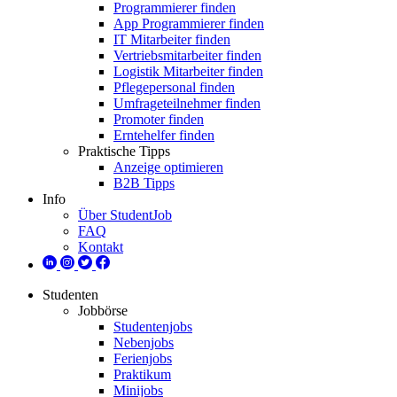
Programmierer finden
App Programmierer finden
IT Mitarbeiter finden
Vertriebsmitarbeiter finden
Logistik Mitarbeiter finden
Pflegepersonal finden
Umfrageteilnehmer finden
Promoter finden
Erntehelfer finden
Praktische Tipps
Anzeige optimieren
B2B Tipps
Info
Über StudentJob
FAQ
Kontakt
Studenten
Jobbörse
Studentenjobs
Nebenjobs
Ferienjobs
Praktikum
Minijobs