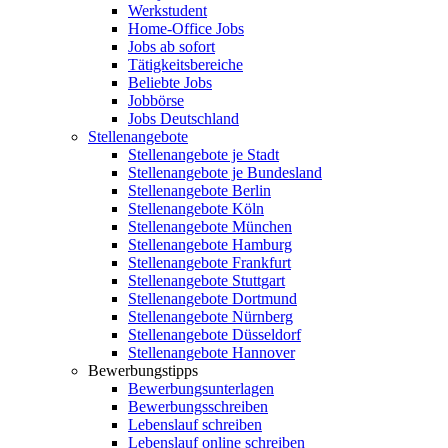
Werkstudent
Home-Office Jobs
Jobs ab sofort
Tätigkeitsbereiche
Beliebte Jobs
Jobbörse
Jobs Deutschland
Stellenangebote
Stellenangebote je Stadt
Stellenangebote je Bundesland
Stellenangebote Berlin
Stellenangebote Köln
Stellenangebote München
Stellenangebote Hamburg
Stellenangebote Frankfurt
Stellenangebote Stuttgart
Stellenangebote Dortmund
Stellenangebote Nürnberg
Stellenangebote Düsseldorf
Stellenangebote Hannover
Bewerbungstipps
Bewerbungsunterlagen
Bewerbungsschreiben
Lebenslauf schreiben
Lebenslauf online schreiben