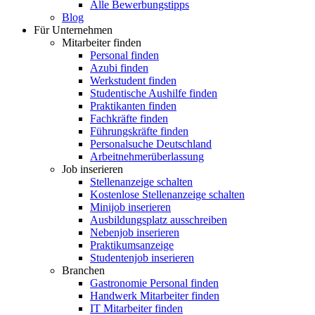
Alle Bewerbungstipps
Blog
Für Unternehmen
Mitarbeiter finden
Personal finden
Azubi finden
Werkstudent finden
Studentische Aushilfe finden
Praktikanten finden
Fachkräfte finden
Führungskräfte finden
Personalsuche Deutschland
Arbeitnehmerüberlassung
Job inserieren
Stellenanzeige schalten
Kostenlose Stellenanzeige schalten
Minijob inserieren
Ausbildungsplatz ausschreiben
Nebenjob inserieren
Praktikumsanzeige
Studentenjob inserieren
Branchen
Gastronomie Personal finden
Handwerk Mitarbeiter finden
IT Mitarbeiter finden