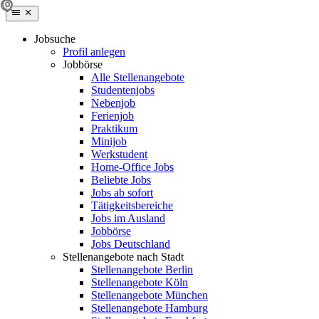
Jobsuche
Profil anlegen
Jobbörse
Alle Stellenangebote
Studentenjobs
Nebenjob
Ferienjob
Praktikum
Minijob
Werkstudent
Home-Office Jobs
Beliebte Jobs
Jobs ab sofort
Tätigkeitsbereiche
Jobs im Ausland
Jobbörse
Jobs Deutschland
Stellenangebote nach Stadt
Stellenangebote Berlin
Stellenangebote Köln
Stellenangebote München
Stellenangebote Hamburg