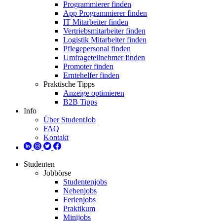
Programmierer finden
App Programmierer finden
IT Mitarbeiter finden
Vertriebsmitarbeiter finden
Logistik Mitarbeiter finden
Pflegepersonal finden
Umfrageteilnehmer finden
Promoter finden
Erntehelfer finden
Praktische Tipps
Anzeige optimieren
B2B Tipps
Info
Über StudentJob
FAQ
Kontakt
Studenten
Jobbörse
Studentenjobs
Nebenjobs
Ferienjobs
Praktikum
Minijobs