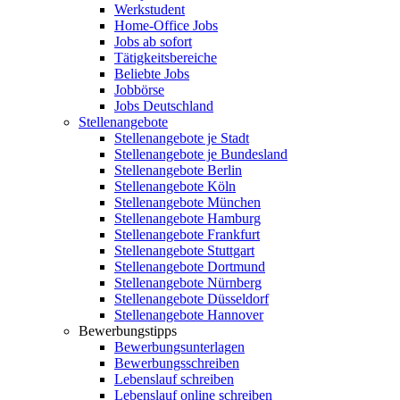
Werkstudent
Home-Office Jobs
Jobs ab sofort
Tätigkeitsbereiche
Beliebte Jobs
Jobbörse
Jobs Deutschland
Stellenangebote
Stellenangebote je Stadt
Stellenangebote je Bundesland
Stellenangebote Berlin
Stellenangebote Köln
Stellenangebote München
Stellenangebote Hamburg
Stellenangebote Frankfurt
Stellenangebote Stuttgart
Stellenangebote Dortmund
Stellenangebote Nürnberg
Stellenangebote Düsseldorf
Stellenangebote Hannover
Bewerbungstipps
Bewerbungsunterlagen
Bewerbungsschreiben
Lebenslauf schreiben
Lebenslauf online schreiben