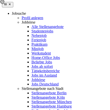
Jobsuche
Profil anlegen
Jobbörse
Alle Stellenangebote
Studentenjobs
Nebenjob
Ferienjob
Praktikum
Minijob
Werkstudent
Home-Office Jobs
Beliebte Jobs
Jobs ab sofort
Tätigkeitsbereiche
Jobs im Ausland
Jobbörse
Jobs Deutschland
Stellenangebote nach Stadt
Stellenangebote Berlin
Stellenangebote Köln
Stellenangebote München
Stellenangebote Hamburg