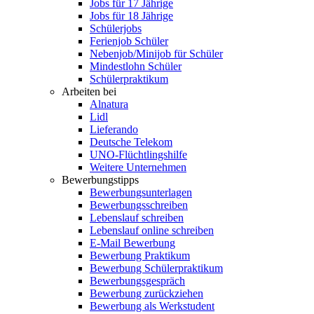
Jobs für 17 Jährige
Jobs für 18 Jährige
Schülerjobs
Ferienjob Schüler
Nebenjob/Minijob für Schüler
Mindestlohn Schüler
Schülerpraktikum
Arbeiten bei
Alnatura
Lidl
Lieferando
Deutsche Telekom
UNO-Flüchtlingshilfe
Weitere Unternehmen
Bewerbungstipps
Bewerbungsunterlagen
Bewerbungsschreiben
Lebenslauf schreiben
Lebenslauf online schreiben
E-Mail Bewerbung
Bewerbung Praktikum
Bewerbung Schülerpraktikum
Bewerbungsgespräch
Bewerbung zurückziehen
Bewerbung als Werkstudent