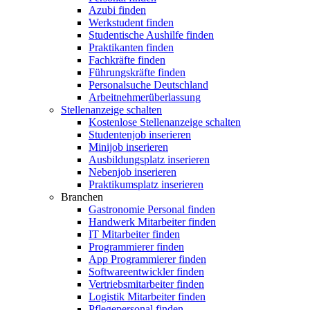
Azubi finden
Werkstudent finden
Studentische Aushilfe finden
Praktikanten finden
Fachkräfte finden
Führungskräfte finden
Personalsuche Deutschland
Arbeitnehmerüberlassung
Stellenanzeige schalten
Kostenlose Stellenanzeige schalten
Studentenjob inserieren
Minijob inserieren
Ausbildungsplatz inserieren
Nebenjob inserieren
Praktikumsplatz inserieren
Branchen
Gastronomie Personal finden
Handwerk Mitarbeiter finden
IT Mitarbeiter finden
Programmierer finden
App Programmierer finden
Softwareentwickler finden
Vertriebsmitarbeiter finden
Logistik Mitarbeiter finden
Pflegepersonal finden