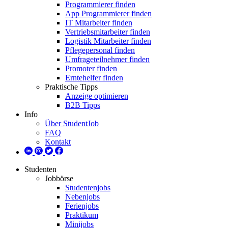
Programmierer finden
App Programmierer finden
IT Mitarbeiter finden
Vertriebsmitarbeiter finden
Logistik Mitarbeiter finden
Pflegepersonal finden
Umfrageteilnehmer finden
Promoter finden
Erntehelfer finden
Praktische Tipps
Anzeige optimieren
B2B Tipps
Info
Über StudentJob
FAQ
Kontakt
Studenten
Jobbörse
Studentenjobs
Nebenjobs
Ferienjobs
Praktikum
Minijobs