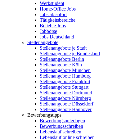
Werkstudent
Home-Office Jobs
Jobs ab sofort
Tätigkeitsbereiche
Beliebte Jobs
Jobbörse
Jobs Deutschland
Stellenangebote
Stellenangebote je Stadt
Stellenangebote je Bundesland
Stellenangebote Berlin
Stellenangebote Köln
Stellenangebote München
Stellenangebote Hamburg
Stellenangebote Frankfurt
Stellenangebote Stuttgart
Stellenangebote Dortmund
Stellenangebote Nürnberg
Stellenangebote Düsseldorf
Stellenangebote Hannover
Bewerbungstipps
Bewerbungsunterlagen
Bewerbungsschreiben
Lebenslauf schreiben
Lebenslauf online schreiben