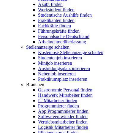
Azubi finden
Werkstudent finden
Studentische Aushilfe finden
Praktikanten finden
Fachkräfte finden
Führungskräfte finden
Personalsuche Deutschland
Arbeitnehmerüberlassung
Stellenanzeige schalten
Kostenlose Stellenanzeige schalten
Studentenjob inserieren
Minijob inserieren
Ausbildungsplatz inserieren
Nebenjob inserieren
Praktikumsplatz inserieren
Branchen
Gastronomie Personal finden
Handwerk Mitarbeiter finden
IT Mitarbeiter finden
Programmierer finden
App Programmierer finden
Softwareentwickler finden
Vertriebsmitarbeiter finden
Logistik Mitarbeiter finden
Pflegepersonal finden