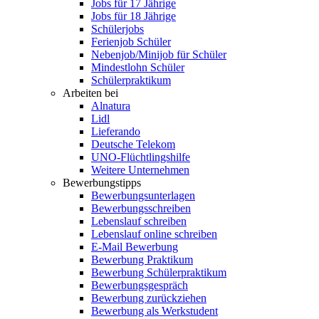
Jobs für 17 Jährige
Jobs für 18 Jährige
Schülerjobs
Ferienjob Schüler
Nebenjob/Minijob für Schüler
Mindestlohn Schüler
Schülerpraktikum
Arbeiten bei
Alnatura
Lidl
Lieferando
Deutsche Telekom
UNO-Flüchtlingshilfe
Weitere Unternehmen
Bewerbungstipps
Bewerbungsunterlagen
Bewerbungsschreiben
Lebenslauf schreiben
Lebenslauf online schreiben
E-Mail Bewerbung
Bewerbung Praktikum
Bewerbung Schülerpraktikum
Bewerbungsgespräch
Bewerbung zurückziehen
Bewerbung als Werkstudent