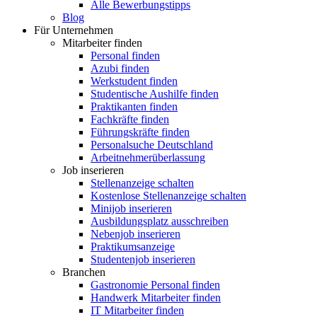
Alle Bewerbungstipps
Blog
Für Unternehmen
Mitarbeiter finden
Personal finden
Azubi finden
Werkstudent finden
Studentische Aushilfe finden
Praktikanten finden
Fachkräfte finden
Führungskräfte finden
Personalsuche Deutschland
Arbeitnehmerüberlassung
Job inserieren
Stellenanzeige schalten
Kostenlose Stellenanzeige schalten
Minijob inserieren
Ausbildungsplatz ausschreiben
Nebenjob inserieren
Praktikumsanzeige
Studentenjob inserieren
Branchen
Gastronomie Personal finden
Handwerk Mitarbeiter finden
IT Mitarbeiter finden