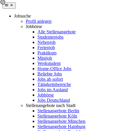
Jobsuche
Profil anlegen
Jobbörse
Alle Stellenangebote
Studentenjobs
Nebenjob
Ferienjob
Praktikum
Minijob
Werkstudent
Home-Office Jobs
Beliebte Jobs
Jobs ab sofort
Tätigkeitsbereiche
Jobs im Ausland
Jobbörse
Jobs Deutschland
Stellenangebote nach Stadt
Stellenangebote Berlin
Stellenangebote Köln
Stellenangebote München
Stellenangebote Hamburg