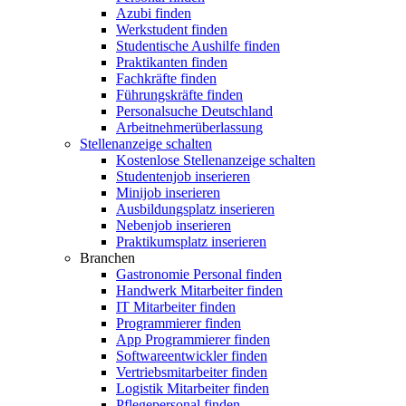
Azubi finden
Werkstudent finden
Studentische Aushilfe finden
Praktikanten finden
Fachkräfte finden
Führungskräfte finden
Personalsuche Deutschland
Arbeitnehmerüberlassung
Stellenanzeige schalten
Kostenlose Stellenanzeige schalten
Studentenjob inserieren
Minijob inserieren
Ausbildungsplatz inserieren
Nebenjob inserieren
Praktikumsplatz inserieren
Branchen
Gastronomie Personal finden
Handwerk Mitarbeiter finden
IT Mitarbeiter finden
Programmierer finden
App Programmierer finden
Softwareentwickler finden
Vertriebsmitarbeiter finden
Logistik Mitarbeiter finden
Pflegepersonal finden