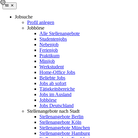
Jobsuche
Profil anlegen
Jobbörse
Alle Stellenangebote
Studentenjobs
Nebenjob
Ferienjob
Praktikum
Minijob
Werkstudent
Home-Office Jobs
Beliebte Jobs
Jobs ab sofort
Tätigkeitsbereiche
Jobs im Ausland
Jobbörse
Jobs Deutschland
Stellenangebote nach Stadt
Stellenangebote Berlin
Stellenangebote Köln
Stellenangebote München
Stellenangebote Hamburg