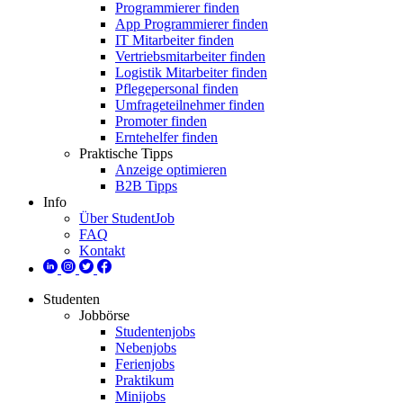
Programmierer finden
App Programmierer finden
IT Mitarbeiter finden
Vertriebsmitarbeiter finden
Logistik Mitarbeiter finden
Pflegepersonal finden
Umfrageteilnehmer finden
Promoter finden
Erntehelfer finden
Praktische Tipps
Anzeige optimieren
B2B Tipps
Info
Über StudentJob
FAQ
Kontakt
Studenten
Jobbörse
Studentenjobs
Nebenjobs
Ferienjobs
Praktikum
Minijobs