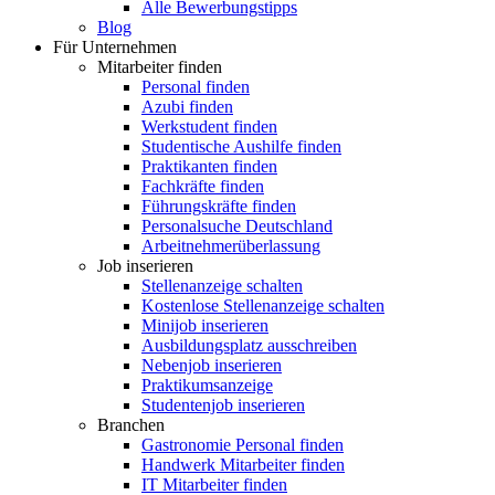
Alle Bewerbungstipps
Blog
Für Unternehmen
Mitarbeiter finden
Personal finden
Azubi finden
Werkstudent finden
Studentische Aushilfe finden
Praktikanten finden
Fachkräfte finden
Führungskräfte finden
Personalsuche Deutschland
Arbeitnehmerüberlassung
Job inserieren
Stellenanzeige schalten
Kostenlose Stellenanzeige schalten
Minijob inserieren
Ausbildungsplatz ausschreiben
Nebenjob inserieren
Praktikumsanzeige
Studentenjob inserieren
Branchen
Gastronomie Personal finden
Handwerk Mitarbeiter finden
IT Mitarbeiter finden