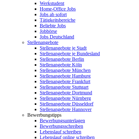
Werkstudent
Home-Office Jobs
Jobs ab sofort
Tätigkeitsbereiche
Beliebte Jobs
Jobbörse
Jobs Deutschland
Stellenangebote
Stellenangebote je Stadt
Stellenangebote je Bundesland
Stellenangebote Berlin
Stellenangebote Köln
Stellenangebote München
Stellenangebote Hamburg
Stellenangebote Frankfurt
Stellenangebote Stuttgart
Stellenangebote Dortmund
Stellenangebote Nürnberg
Stellenangebote Düsseldorf
Stellenangebote Hannover
Bewerbungstipps
Bewerbungsunterlagen
Bewerbungsschreiben
Lebenslauf schreiben
Lebenslauf online schreiben