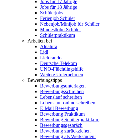
Jobs für 17 Jährige
Jobs für 18 Jährige
Schülerjobs
Ferienjob Schüler
Nebenjob/Minijob für Schüler
Mindestlohn Schüler
Schülerpraktikum
Arbeiten bei
Alnatura
Lidl
Lieferando
Deutsche Telekom
UNO-Flüchtlingshilfe
Weitere Unternehmen
Bewerbungstipps
Bewerbungsunterlagen
Bewerbungsschreiben
Lebenslauf schreiben
Lebenslauf online schreiben
E-Mail Bewerbung
Bewerbung Praktikum
Bewerbung Schülerpraktikum
Bewerbungsgespräch
Bewerbung zurückziehen
Bewerbung als Werkstudent