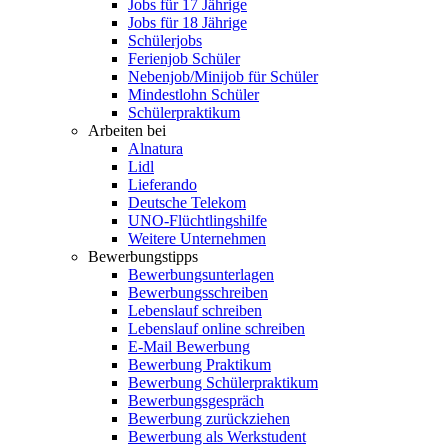
Jobs für 17 Jährige
Jobs für 18 Jährige
Schülerjobs
Ferienjob Schüler
Nebenjob/Minijob für Schüler
Mindestlohn Schüler
Schülerpraktikum
Arbeiten bei
Alnatura
Lidl
Lieferando
Deutsche Telekom
UNO-Flüchtlingshilfe
Weitere Unternehmen
Bewerbungstipps
Bewerbungsunterlagen
Bewerbungsschreiben
Lebenslauf schreiben
Lebenslauf online schreiben
E-Mail Bewerbung
Bewerbung Praktikum
Bewerbung Schülerpraktikum
Bewerbungsgespräch
Bewerbung zurückziehen
Bewerbung als Werkstudent