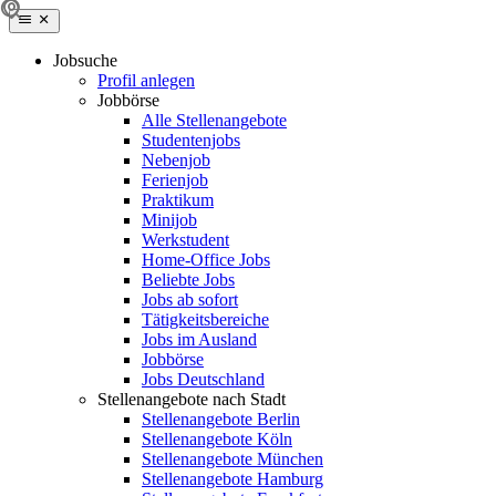
Jobsuche
Profil anlegen
Jobbörse
Alle Stellenangebote
Studentenjobs
Nebenjob
Ferienjob
Praktikum
Minijob
Werkstudent
Home-Office Jobs
Beliebte Jobs
Jobs ab sofort
Tätigkeitsbereiche
Jobs im Ausland
Jobbörse
Jobs Deutschland
Stellenangebote nach Stadt
Stellenangebote Berlin
Stellenangebote Köln
Stellenangebote München
Stellenangebote Hamburg