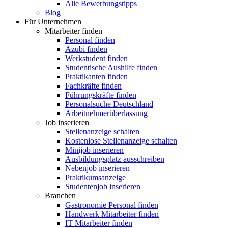
Alle Bewerbungstipps
Blog
Für Unternehmen
Mitarbeiter finden
Personal finden
Azubi finden
Werkstudent finden
Studentische Aushilfe finden
Praktikanten finden
Fachkräfte finden
Führungskräfte finden
Personalsuche Deutschland
Arbeitnehmerüberlassung
Job inserieren
Stellenanzeige schalten
Kostenlose Stellenanzeige schalten
Minijob inserieren
Ausbildungsplatz ausschreiben
Nebenjob inserieren
Praktikumsanzeige
Studentenjob inserieren
Branchen
Gastronomie Personal finden
Handwerk Mitarbeiter finden
IT Mitarbeiter finden