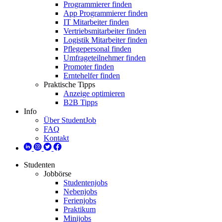
Programmierer finden
App Programmierer finden
IT Mitarbeiter finden
Vertriebsmitarbeiter finden
Logistik Mitarbeiter finden
Pflegepersonal finden
Umfrageteilnehmer finden
Promoter finden
Erntehelfer finden
Praktische Tipps
Anzeige optimieren
B2B Tipps
Info
Über StudentJob
FAQ
Kontakt
Studenten
Jobbörse
Studentenjobs
Nebenjobs
Ferienjobs
Praktikum
Minijobs