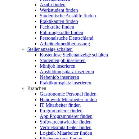
Azubi finden
Werkstudent finden
Studentische Aushilfe finden
Praktikanten finden
Fachkräfte finden
Führungskräfte finden
Personalsuche Deutschland
Arbeitnehmerüberlassung
Stellenanzeige schalten
Kostenlose Stellenanzeige schalten
Studentenjob inserieren
Minijob inserieren
Ausbildungsplatz inserieren
Nebenjob inserieren
Praktikumsplatz inserieren
Branchen
Gastronomie Personal finden
Handwerk Mitarbeiter finden
IT Mitarbeiter finden
Programmierer finden
App Programmierer finden
Softwareentwickler finden
Vertriebsmitarbeiter finden
Logistik Mitarbeiter finden
Pflegepersonal finden