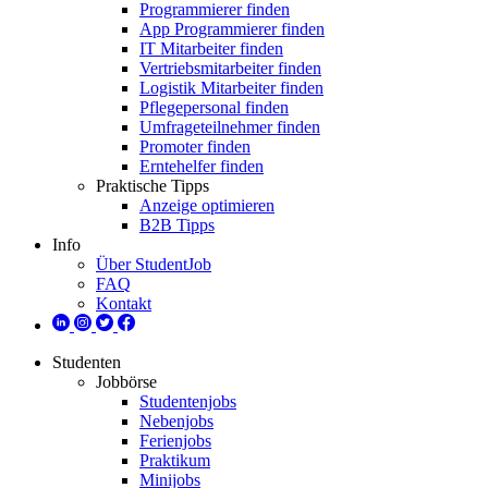
Programmierer finden
App Programmierer finden
IT Mitarbeiter finden
Vertriebsmitarbeiter finden
Logistik Mitarbeiter finden
Pflegepersonal finden
Umfrageteilnehmer finden
Promoter finden
Erntehelfer finden
Praktische Tipps
Anzeige optimieren
B2B Tipps
Info
Über StudentJob
FAQ
Kontakt
Studenten
Jobbörse
Studentenjobs
Nebenjobs
Ferienjobs
Praktikum
Minijobs