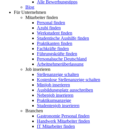
Alle Bewerbungstipps
Blog
Für Unternehmen
Mitarbeiter finden
Personal finden
Azubi finden
Werkstudent finden
Studentische Aushilfe finden
Praktikanten finden
Fachkräfte finden
Führungskräfte finden
Personalsuche Deutschland
Arbeitnehmerüberlassung
Job inserieren
Stellenanzeige schalten
Kostenlose Stellenanzeige schalten
Minijob inserieren
Ausbildungsplatz ausschreiben
Nebenjob inserieren
Praktikumsanzeige
Studentenjob inserieren
Branchen
Gastronomie Personal finden
Handwerk Mitarbeiter finden
IT Mitarbeiter finden