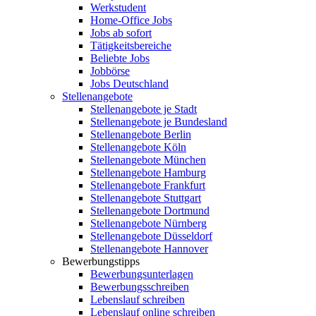
Werkstudent
Home-Office Jobs
Jobs ab sofort
Tätigkeitsbereiche
Beliebte Jobs
Jobbörse
Jobs Deutschland
Stellenangebote
Stellenangebote je Stadt
Stellenangebote je Bundesland
Stellenangebote Berlin
Stellenangebote Köln
Stellenangebote München
Stellenangebote Hamburg
Stellenangebote Frankfurt
Stellenangebote Stuttgart
Stellenangebote Dortmund
Stellenangebote Nürnberg
Stellenangebote Düsseldorf
Stellenangebote Hannover
Bewerbungstipps
Bewerbungsunterlagen
Bewerbungsschreiben
Lebenslauf schreiben
Lebenslauf online schreiben