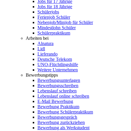
Jobs für 17 Jährige
Jobs für 18 Jährige
Schülerjobs
Ferienjob Schüler
Nebenjob/Minijob für Schüler
Mindestlohn Schüler
Schülerpraktikum
Arbeiten bei
Alnatura
Lidl
Lieferando
Deutsche Telekom
UNO-Flüchtlingshilfe
Weitere Unternehmen
Bewerbungstipps
Bewerbungsunterlagen
Bewerbungsschreiben
Lebenslauf schreiben
Lebenslauf online schreiben
E-Mail Bewerbung
Bewerbung Praktikum
Bewerbung Schülerpraktikum
Bewerbungsgespräch
Bewerbung zurückziehen
Bewerbung als Werkstudent