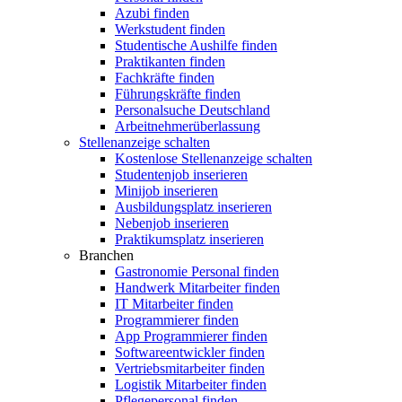
Azubi finden
Werkstudent finden
Studentische Aushilfe finden
Praktikanten finden
Fachkräfte finden
Führungskräfte finden
Personalsuche Deutschland
Arbeitnehmerüberlassung
Stellenanzeige schalten
Kostenlose Stellenanzeige schalten
Studentenjob inserieren
Minijob inserieren
Ausbildungsplatz inserieren
Nebenjob inserieren
Praktikumsplatz inserieren
Branchen
Gastronomie Personal finden
Handwerk Mitarbeiter finden
IT Mitarbeiter finden
Programmierer finden
App Programmierer finden
Softwareentwickler finden
Vertriebsmitarbeiter finden
Logistik Mitarbeiter finden
Pflegepersonal finden