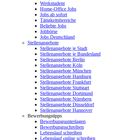
Werkstudent
Home-Office Jobs
Jobs ab sofort
Tätigkeitsbereiche
Beliebte Jobs
Jobbörse
Jobs Deutschland
Stellenangebote
Stellenangebote je Stadt
Stellenangebote je Bundesland
Stellenangebote Berlin
Stellenangebote Köln
Stellenangebote München
Stellenangebote Hamburg
Stellenangebote Frankfurt
Stellenangebote Stuttgart
Stellenangebote Dortmund
Stellenangebote Nürnberg
Stellenangebote Düsseldorf
Stellenangebote Hannover
Bewerbungstipps
Bewerbungsunterlagen
Bewerbungsschreiben
Lebenslauf schreiben
Lebenslauf online schreiben