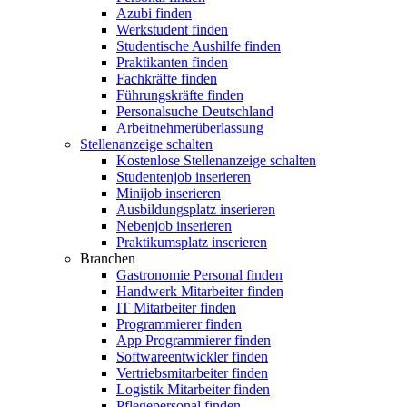
Azubi finden
Werkstudent finden
Studentische Aushilfe finden
Praktikanten finden
Fachkräfte finden
Führungskräfte finden
Personalsuche Deutschland
Arbeitnehmerüberlassung
Stellenanzeige schalten
Kostenlose Stellenanzeige schalten
Studentenjob inserieren
Minijob inserieren
Ausbildungsplatz inserieren
Nebenjob inserieren
Praktikumsplatz inserieren
Branchen
Gastronomie Personal finden
Handwerk Mitarbeiter finden
IT Mitarbeiter finden
Programmierer finden
App Programmierer finden
Softwareentwickler finden
Vertriebsmitarbeiter finden
Logistik Mitarbeiter finden
Pflegepersonal finden