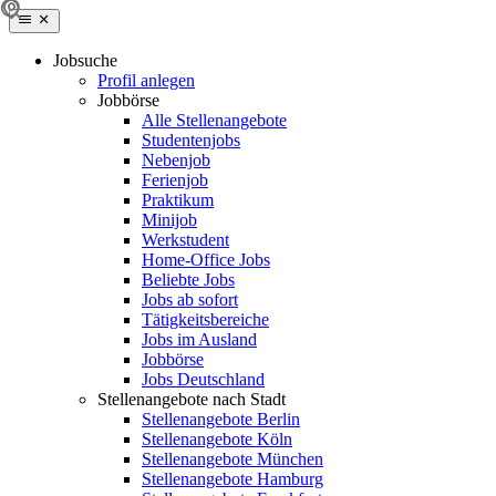
Jobsuche
Profil anlegen
Jobbörse
Alle Stellenangebote
Studentenjobs
Nebenjob
Ferienjob
Praktikum
Minijob
Werkstudent
Home-Office Jobs
Beliebte Jobs
Jobs ab sofort
Tätigkeitsbereiche
Jobs im Ausland
Jobbörse
Jobs Deutschland
Stellenangebote nach Stadt
Stellenangebote Berlin
Stellenangebote Köln
Stellenangebote München
Stellenangebote Hamburg