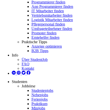
Programmierer finden
App Programmierer finden
IT Mitarbeiter finden
Vertriebsmitarbeiter finden
Logistik Mitarbeiter finden
Pflegepersonal finden
Umfrageteilnehmer finden
Promoter finden
Erntehelfer finden
Praktische Tipps
Anzeige optimieren
B2B Tipps
Info
Über StudentJob
FAQ
Kontakt
Studenten
Jobbörse
Studentenjobs
Nebenjobs
Ferienjobs
Praktikum
Minijobs