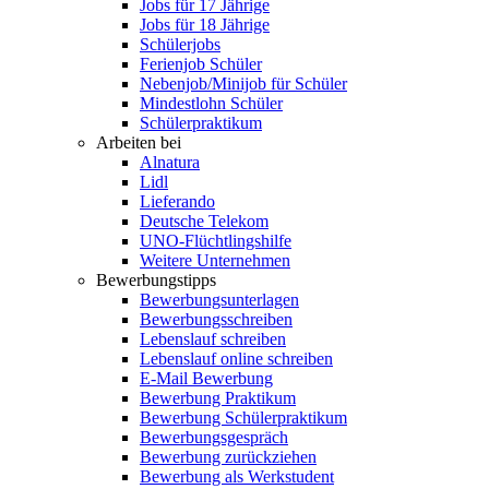
Jobs für 17 Jährige
Jobs für 18 Jährige
Schülerjobs
Ferienjob Schüler
Nebenjob/Minijob für Schüler
Mindestlohn Schüler
Schülerpraktikum
Arbeiten bei
Alnatura
Lidl
Lieferando
Deutsche Telekom
UNO-Flüchtlingshilfe
Weitere Unternehmen
Bewerbungstipps
Bewerbungsunterlagen
Bewerbungsschreiben
Lebenslauf schreiben
Lebenslauf online schreiben
E-Mail Bewerbung
Bewerbung Praktikum
Bewerbung Schülerpraktikum
Bewerbungsgespräch
Bewerbung zurückziehen
Bewerbung als Werkstudent