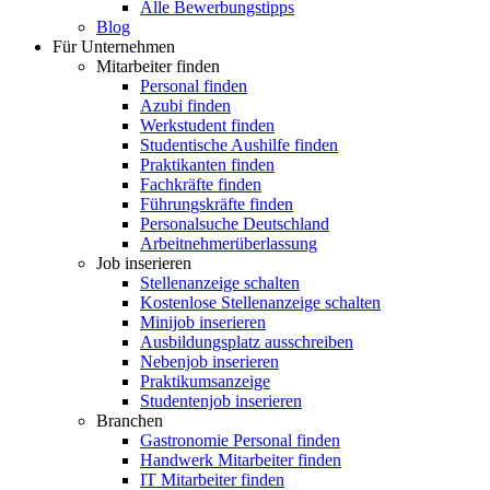
Alle Bewerbungstipps
Blog
Für Unternehmen
Mitarbeiter finden
Personal finden
Azubi finden
Werkstudent finden
Studentische Aushilfe finden
Praktikanten finden
Fachkräfte finden
Führungskräfte finden
Personalsuche Deutschland
Arbeitnehmerüberlassung
Job inserieren
Stellenanzeige schalten
Kostenlose Stellenanzeige schalten
Minijob inserieren
Ausbildungsplatz ausschreiben
Nebenjob inserieren
Praktikumsanzeige
Studentenjob inserieren
Branchen
Gastronomie Personal finden
Handwerk Mitarbeiter finden
IT Mitarbeiter finden