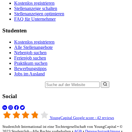
Kostenlos registrieren
Stellenanzeige schalten
Stellenanzeigen optimieren
FAQ für Unternehmer
Studenten
Kostenlos registrieren
Alle Stellenangebote
Nebenjob suchen
Ferienjob suchen
Praktikum suchen
Bewerbungstipps
Jobs im Ausland
Suche auf der Website
Social
YoungCapital Google score - 42 reviews
StudentJob International ist eine Tochtergesellschaft von YoungCapital • ©
2023 StudentJob - Alle Rechte vorbehalten •
AGB
•
Datenschutzerklärung
•