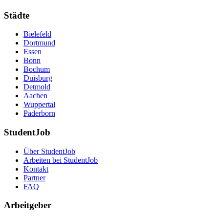
Städte
Bielefeld
Dortmund
Essen
Bonn
Bochum
Duisburg
Detmold
Aachen
Wuppertal
Paderborn
StudentJob
Über StudentJob
Arbeiten bei StudentJob
Kontakt
Partner
FAQ
Arbeitgeber