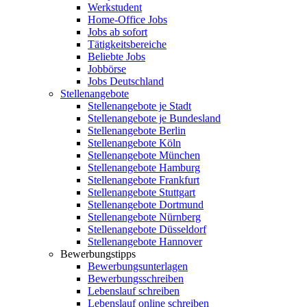
Werkstudent
Home-Office Jobs
Jobs ab sofort
Tätigkeitsbereiche
Beliebte Jobs
Jobbörse
Jobs Deutschland
Stellenangebote
Stellenangebote je Stadt
Stellenangebote je Bundesland
Stellenangebote Berlin
Stellenangebote Köln
Stellenangebote München
Stellenangebote Hamburg
Stellenangebote Frankfurt
Stellenangebote Stuttgart
Stellenangebote Dortmund
Stellenangebote Nürnberg
Stellenangebote Düsseldorf
Stellenangebote Hannover
Bewerbungstipps
Bewerbungsunterlagen
Bewerbungsschreiben
Lebenslauf schreiben
Lebenslauf online schreiben