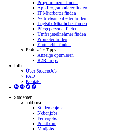
Programmierer finden
App Programmierer finden
IT Mitarbeiter finden
Vertriebsmitarbeiter finden
Logistik Mitarbeiter finden
Pflegepersonal finden
Umfrageteilnehmer finden
Promoter finden
Erntehelfer finden
Praktische Tipps
Anzeige optimieren
B2B Tipps
Info
Über StudentJob
FAQ
Kontakt
Studenten
Jobbörse
Studentenjobs
Nebenjobs
Ferienjobs
Praktikum
Minijobs