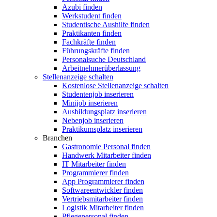
Azubi finden
Werkstudent finden
Studentische Aushilfe finden
Praktikanten finden
Fachkräfte finden
Führungskräfte finden
Personalsuche Deutschland
Arbeitnehmerüberlassung
Stellenanzeige schalten
Kostenlose Stellenanzeige schalten
Studentenjob inserieren
Minijob inserieren
Ausbildungsplatz inserieren
Nebenjob inserieren
Praktikumsplatz inserieren
Branchen
Gastronomie Personal finden
Handwerk Mitarbeiter finden
IT Mitarbeiter finden
Programmierer finden
App Programmierer finden
Softwareentwickler finden
Vertriebsmitarbeiter finden
Logistik Mitarbeiter finden
Pflegepersonal finden