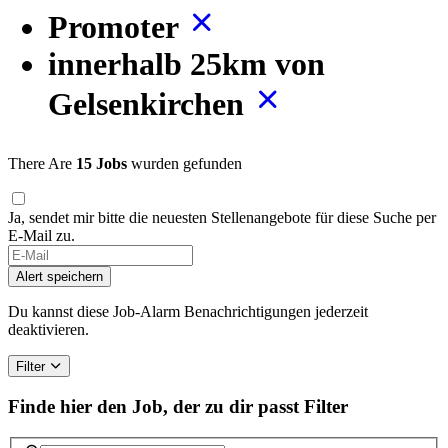
Promoter
innerhalb 25km von
Gelsenkirchen
There Are
15 Jobs
wurden gefunden
Ja, sendet mir bitte die neuesten Stellenangebote für diese Suche per
E-Mail zu.
If
you
Alert speichern
are
a
Du kannst diese Job-Alarm Benachrichtigungen jederzeit
human,
deaktivieren.
ignore
this
Filter
field
Finde hier den Job, der zu dir passt
Filter