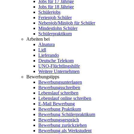
Jobs für 17 Jährige
Jobs für 18 Jährige
Schülerjobs
Ferienjob Schüler
Nebenjob/Minijob für Schüler
Mindestlohn Schüler
Schülerpraktikum
Arbeiten bei
Alnatura
Lidl
Lieferando
Deutsche Telekom
UNO-Flüchtlingshilfe
Weitere Unternehmen
Bewerbungstipps
Bewerbungsunterlagen
Bewerbungsschreiben
Lebenslauf schreiben
Lebenslauf online schreiben
E-Mail Bewerbung
Bewerbung Praktikum
Bewerbung Schülerpraktikum
Bewerbungsgespräch
Bewerbung zurückziehen
Bewerbung als Werkstudent