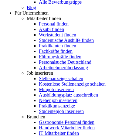
Alle Bewerbungstipps
Blog
Für Unternehmen
Mitarbeiter finden
Personal finden
Azubi finden
Werkstudent finden
Studentische Aushilfe finden
Praktikanten finden
Fachkräfte finden
Führungskräfte finden
Personalsuche Deutschland
Arbeitnehmerüberlassung
Job inserieren
Stellenanzeige schalten
Kostenlose Stellenanzeige schalten
Minijob inserieren
Ausbildungsplatz ausschreiben
Nebenjob inserieren
Praktikumsanzeige
Studentenjob inserieren
Branchen
Gastronomie Personal finden
Handwerk Mitarbeiter finden
IT Mitarbeiter finden