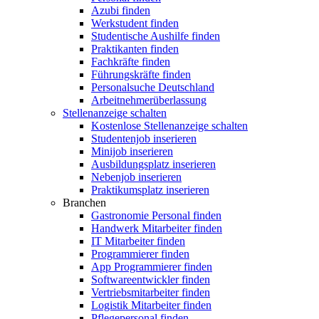
Azubi finden
Werkstudent finden
Studentische Aushilfe finden
Praktikanten finden
Fachkräfte finden
Führungskräfte finden
Personalsuche Deutschland
Arbeitnehmerüberlassung
Stellenanzeige schalten
Kostenlose Stellenanzeige schalten
Studentenjob inserieren
Minijob inserieren
Ausbildungsplatz inserieren
Nebenjob inserieren
Praktikumsplatz inserieren
Branchen
Gastronomie Personal finden
Handwerk Mitarbeiter finden
IT Mitarbeiter finden
Programmierer finden
App Programmierer finden
Softwareentwickler finden
Vertriebsmitarbeiter finden
Logistik Mitarbeiter finden
Pflegepersonal finden