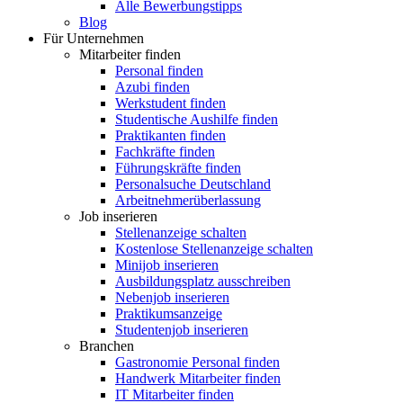
Alle Bewerbungstipps
Blog
Für Unternehmen
Mitarbeiter finden
Personal finden
Azubi finden
Werkstudent finden
Studentische Aushilfe finden
Praktikanten finden
Fachkräfte finden
Führungskräfte finden
Personalsuche Deutschland
Arbeitnehmerüberlassung
Job inserieren
Stellenanzeige schalten
Kostenlose Stellenanzeige schalten
Minijob inserieren
Ausbildungsplatz ausschreiben
Nebenjob inserieren
Praktikumsanzeige
Studentenjob inserieren
Branchen
Gastronomie Personal finden
Handwerk Mitarbeiter finden
IT Mitarbeiter finden