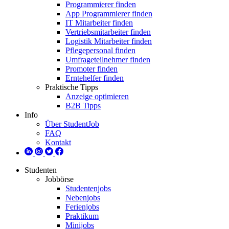
Programmierer finden
App Programmierer finden
IT Mitarbeiter finden
Vertriebsmitarbeiter finden
Logistik Mitarbeiter finden
Pflegepersonal finden
Umfrageteilnehmer finden
Promoter finden
Erntehelfer finden
Praktische Tipps
Anzeige optimieren
B2B Tipps
Info
Über StudentJob
FAQ
Kontakt
Studenten
Jobbörse
Studentenjobs
Nebenjobs
Ferienjobs
Praktikum
Minijobs