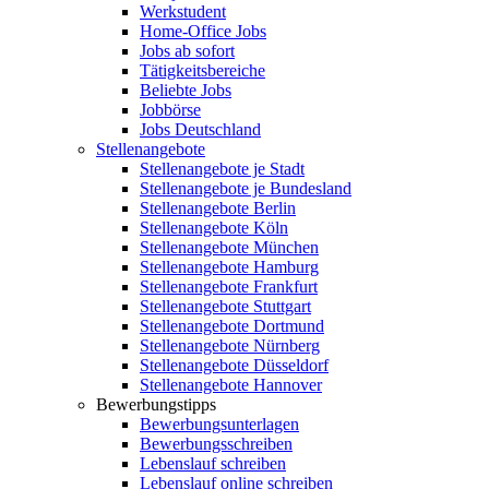
Werkstudent
Home-Office Jobs
Jobs ab sofort
Tätigkeitsbereiche
Beliebte Jobs
Jobbörse
Jobs Deutschland
Stellenangebote
Stellenangebote je Stadt
Stellenangebote je Bundesland
Stellenangebote Berlin
Stellenangebote Köln
Stellenangebote München
Stellenangebote Hamburg
Stellenangebote Frankfurt
Stellenangebote Stuttgart
Stellenangebote Dortmund
Stellenangebote Nürnberg
Stellenangebote Düsseldorf
Stellenangebote Hannover
Bewerbungstipps
Bewerbungsunterlagen
Bewerbungsschreiben
Lebenslauf schreiben
Lebenslauf online schreiben