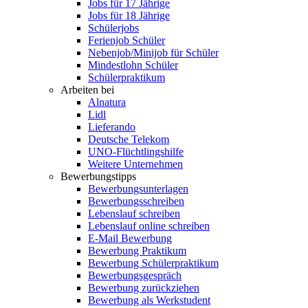
Jobs für 17 Jährige
Jobs für 18 Jährige
Schülerjobs
Ferienjob Schüler
Nebenjob/Minijob für Schüler
Mindestlohn Schüler
Schülerpraktikum
Arbeiten bei
Alnatura
Lidl
Lieferando
Deutsche Telekom
UNO-Flüchtlingshilfe
Weitere Unternehmen
Bewerbungstipps
Bewerbungsunterlagen
Bewerbungsschreiben
Lebenslauf schreiben
Lebenslauf online schreiben
E-Mail Bewerbung
Bewerbung Praktikum
Bewerbung Schülerpraktikum
Bewerbungsgespräch
Bewerbung zurückziehen
Bewerbung als Werkstudent