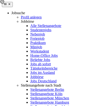
Jobsuche
Profil anlegen
Jobbörse
Alle Stellenangebote
Studentenjobs
Nebenjob
Ferienjob
Praktikum
Minijob
Werkstudent
Home-Office Jobs
Beliebte Jobs
Jobs ab sofort
Tätigkeitsbereiche
Jobs im Ausland
Jobbörse
Jobs Deutschland
Stellenangebote nach Stadt
Stellenangebote Berlin
Stellenangebote Köln
Stellenangebote München
Stellenangebote Hamburg