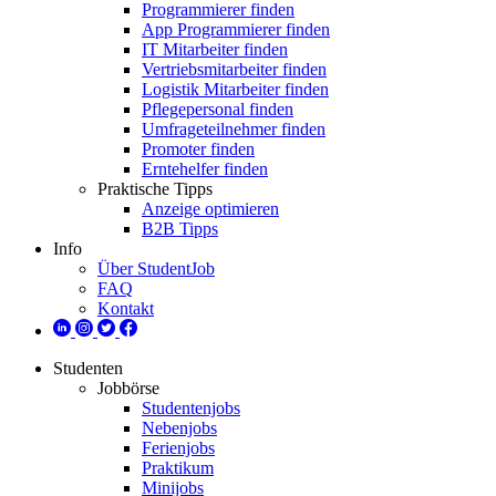
Programmierer finden
App Programmierer finden
IT Mitarbeiter finden
Vertriebsmitarbeiter finden
Logistik Mitarbeiter finden
Pflegepersonal finden
Umfrageteilnehmer finden
Promoter finden
Erntehelfer finden
Praktische Tipps
Anzeige optimieren
B2B Tipps
Info
Über StudentJob
FAQ
Kontakt
Studenten
Jobbörse
Studentenjobs
Nebenjobs
Ferienjobs
Praktikum
Minijobs