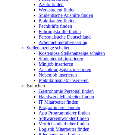
Azubi finden
Werkstudent finden
Studentische Aushilfe finden
Praktikanten finden
Fachkräfte finden
Führungskräfte finden
Personalsuche Deutschland
Arbeitnehmerüberlassung
Stellenanzeige schalten
Kostenlose Stellenanzeige schalten
Studentenjob inserieren
Minijob inserieren
Ausbildungsplatz inserieren
Nebenjob inserieren
Praktikumsplatz inserieren
Branchen
Gastronomie Personal finden
Handwerk Mitarbeiter finden
IT Mitarbeiter finden
Programmierer finden
App Programmierer finden
Softwareentwickler finden
Vertriebsmitarbeiter finden
Logistik Mitarbeiter finden
Pflegepersonal finden