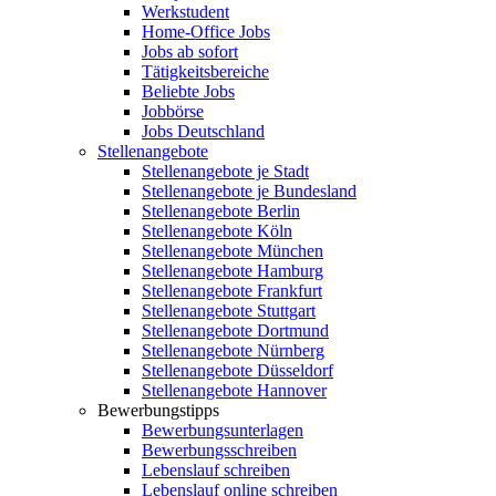
Werkstudent
Home-Office Jobs
Jobs ab sofort
Tätigkeitsbereiche
Beliebte Jobs
Jobbörse
Jobs Deutschland
Stellenangebote
Stellenangebote je Stadt
Stellenangebote je Bundesland
Stellenangebote Berlin
Stellenangebote Köln
Stellenangebote München
Stellenangebote Hamburg
Stellenangebote Frankfurt
Stellenangebote Stuttgart
Stellenangebote Dortmund
Stellenangebote Nürnberg
Stellenangebote Düsseldorf
Stellenangebote Hannover
Bewerbungstipps
Bewerbungsunterlagen
Bewerbungsschreiben
Lebenslauf schreiben
Lebenslauf online schreiben