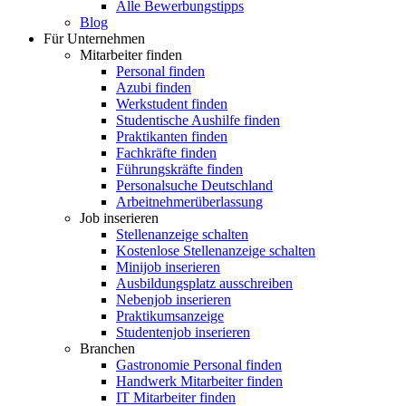
Alle Bewerbungstipps
Blog
Für Unternehmen
Mitarbeiter finden
Personal finden
Azubi finden
Werkstudent finden
Studentische Aushilfe finden
Praktikanten finden
Fachkräfte finden
Führungskräfte finden
Personalsuche Deutschland
Arbeitnehmerüberlassung
Job inserieren
Stellenanzeige schalten
Kostenlose Stellenanzeige schalten
Minijob inserieren
Ausbildungsplatz ausschreiben
Nebenjob inserieren
Praktikumsanzeige
Studentenjob inserieren
Branchen
Gastronomie Personal finden
Handwerk Mitarbeiter finden
IT Mitarbeiter finden