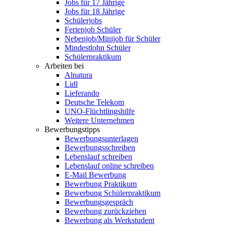
Jobs für 17 Jährige
Jobs für 18 Jährige
Schülerjobs
Ferienjob Schüler
Nebenjob/Minijob für Schüler
Mindestlohn Schüler
Schülerpraktikum
Arbeiten bei
Alnatura
Lidl
Lieferando
Deutsche Telekom
UNO-Flüchtlingshilfe
Weitere Unternehmen
Bewerbungstipps
Bewerbungsunterlagen
Bewerbungsschreiben
Lebenslauf schreiben
Lebenslauf online schreiben
E-Mail Bewerbung
Bewerbung Praktikum
Bewerbung Schülerpraktikum
Bewerbungsgespräch
Bewerbung zurückziehen
Bewerbung als Werkstudent