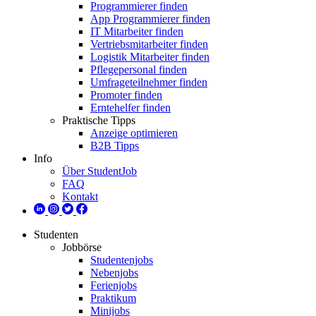
Programmierer finden
App Programmierer finden
IT Mitarbeiter finden
Vertriebsmitarbeiter finden
Logistik Mitarbeiter finden
Pflegepersonal finden
Umfrageteilnehmer finden
Promoter finden
Erntehelfer finden
Praktische Tipps
Anzeige optimieren
B2B Tipps
Info
Über StudentJob
FAQ
Kontakt
Studenten
Jobbörse
Studentenjobs
Nebenjobs
Ferienjobs
Praktikum
Minijobs