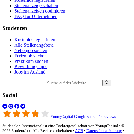
Kostenlos registrieren
Stellenanzeige schalten
Stellenanzeigen optimieren
FAQ für Unternehmer
Studenten
Kostenlos registrieren
Alle Stellenangebote
Nebenjob suchen
Ferienjob suchen
Praktikum suchen
Bewerbungstipps
Jobs im Ausland
Suche auf der Website
Social
YoungCapital Google score - 42 reviews
StudentJob International ist eine Tochtergesellschaft von YoungCapital • ©
2023 StudentJob - Alle Rechte vorbehalten •
AGB
•
Datenschutzerklärung
•