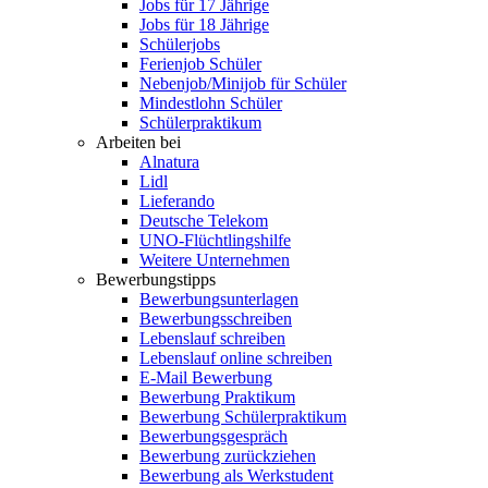
Jobs für 17 Jährige
Jobs für 18 Jährige
Schülerjobs
Ferienjob Schüler
Nebenjob/Minijob für Schüler
Mindestlohn Schüler
Schülerpraktikum
Arbeiten bei
Alnatura
Lidl
Lieferando
Deutsche Telekom
UNO-Flüchtlingshilfe
Weitere Unternehmen
Bewerbungstipps
Bewerbungsunterlagen
Bewerbungsschreiben
Lebenslauf schreiben
Lebenslauf online schreiben
E-Mail Bewerbung
Bewerbung Praktikum
Bewerbung Schülerpraktikum
Bewerbungsgespräch
Bewerbung zurückziehen
Bewerbung als Werkstudent