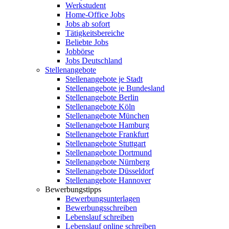
Werkstudent
Home-Office Jobs
Jobs ab sofort
Tätigkeitsbereiche
Beliebte Jobs
Jobbörse
Jobs Deutschland
Stellenangebote
Stellenangebote je Stadt
Stellenangebote je Bundesland
Stellenangebote Berlin
Stellenangebote Köln
Stellenangebote München
Stellenangebote Hamburg
Stellenangebote Frankfurt
Stellenangebote Stuttgart
Stellenangebote Dortmund
Stellenangebote Nürnberg
Stellenangebote Düsseldorf
Stellenangebote Hannover
Bewerbungstipps
Bewerbungsunterlagen
Bewerbungsschreiben
Lebenslauf schreiben
Lebenslauf online schreiben