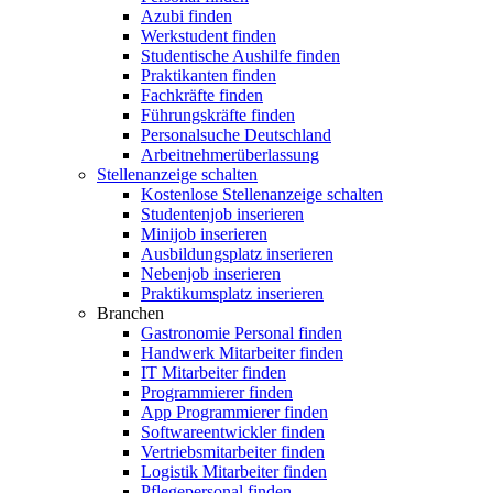
Azubi finden
Werkstudent finden
Studentische Aushilfe finden
Praktikanten finden
Fachkräfte finden
Führungskräfte finden
Personalsuche Deutschland
Arbeitnehmerüberlassung
Stellenanzeige schalten
Kostenlose Stellenanzeige schalten
Studentenjob inserieren
Minijob inserieren
Ausbildungsplatz inserieren
Nebenjob inserieren
Praktikumsplatz inserieren
Branchen
Gastronomie Personal finden
Handwerk Mitarbeiter finden
IT Mitarbeiter finden
Programmierer finden
App Programmierer finden
Softwareentwickler finden
Vertriebsmitarbeiter finden
Logistik Mitarbeiter finden
Pflegepersonal finden