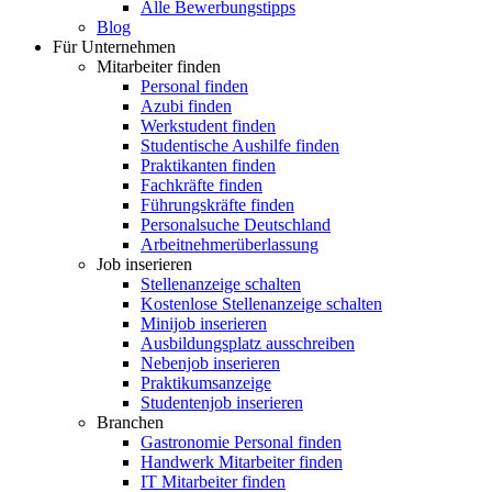
Alle Bewerbungstipps
Blog
Für Unternehmen
Mitarbeiter finden
Personal finden
Azubi finden
Werkstudent finden
Studentische Aushilfe finden
Praktikanten finden
Fachkräfte finden
Führungskräfte finden
Personalsuche Deutschland
Arbeitnehmerüberlassung
Job inserieren
Stellenanzeige schalten
Kostenlose Stellenanzeige schalten
Minijob inserieren
Ausbildungsplatz ausschreiben
Nebenjob inserieren
Praktikumsanzeige
Studentenjob inserieren
Branchen
Gastronomie Personal finden
Handwerk Mitarbeiter finden
IT Mitarbeiter finden