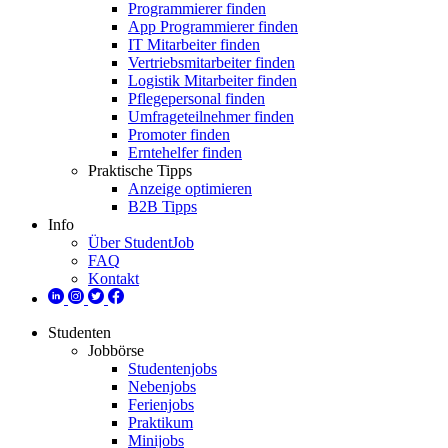
Programmierer finden
App Programmierer finden
IT Mitarbeiter finden
Vertriebsmitarbeiter finden
Logistik Mitarbeiter finden
Pflegepersonal finden
Umfrageteilnehmer finden
Promoter finden
Erntehelfer finden
Praktische Tipps
Anzeige optimieren
B2B Tipps
Info
Über StudentJob
FAQ
Kontakt
Studenten
Jobbörse
Studentenjobs
Nebenjobs
Ferienjobs
Praktikum
Minijobs