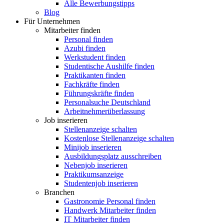
Alle Bewerbungstipps
Blog
Für Unternehmen
Mitarbeiter finden
Personal finden
Azubi finden
Werkstudent finden
Studentische Aushilfe finden
Praktikanten finden
Fachkräfte finden
Führungskräfte finden
Personalsuche Deutschland
Arbeitnehmerüberlassung
Job inserieren
Stellenanzeige schalten
Kostenlose Stellenanzeige schalten
Minijob inserieren
Ausbildungsplatz ausschreiben
Nebenjob inserieren
Praktikumsanzeige
Studentenjob inserieren
Branchen
Gastronomie Personal finden
Handwerk Mitarbeiter finden
IT Mitarbeiter finden