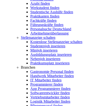
Azubi finden
Werkstudent finden
Studentische Aushilfe finden
Praktikanten finden
Fachkräfte finden
Führungskräfte finden
Personalsuche Deutschland
Arbeitnehmerüberlassung
Stellenanzeige schalten
Kostenlose Stellenanzeige schalten
Studentenjob inserieren
Minijob inserieren
Ausbildungsplatz inserieren
Nebenjob inserieren
Praktikumsplatz inserieren
Branchen
Gastronomie Personal finden
Handwerk Mitarbeiter finden
IT Mitarbeiter finden
Programmierer finden
App Programmierer finden
Softwareentwickler finden
Vertriebsmitarbeiter finden
Logistik Mitarbeiter finden
Pflegepersonal finden