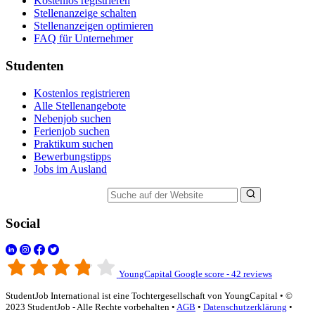
Kostenlos registrieren
Stellenanzeige schalten
Stellenanzeigen optimieren
FAQ für Unternehmer
Studenten
Kostenlos registrieren
Alle Stellenangebote
Nebenjob suchen
Ferienjob suchen
Praktikum suchen
Bewerbungstipps
Jobs im Ausland
Suche auf der Website
Social
YoungCapital Google score - 42 reviews
StudentJob International ist eine Tochtergesellschaft von YoungCapital • ©
2023 StudentJob - Alle Rechte vorbehalten •
AGB
•
Datenschutzerklärung
•