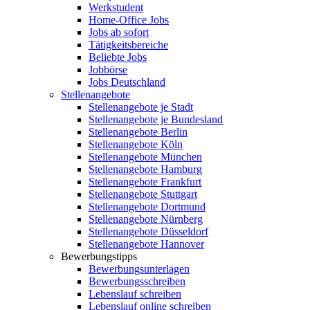
Werkstudent
Home-Office Jobs
Jobs ab sofort
Tätigkeitsbereiche
Beliebte Jobs
Jobbörse
Jobs Deutschland
Stellenangebote
Stellenangebote je Stadt
Stellenangebote je Bundesland
Stellenangebote Berlin
Stellenangebote Köln
Stellenangebote München
Stellenangebote Hamburg
Stellenangebote Frankfurt
Stellenangebote Stuttgart
Stellenangebote Dortmund
Stellenangebote Nürnberg
Stellenangebote Düsseldorf
Stellenangebote Hannover
Bewerbungstipps
Bewerbungsunterlagen
Bewerbungsschreiben
Lebenslauf schreiben
Lebenslauf online schreiben