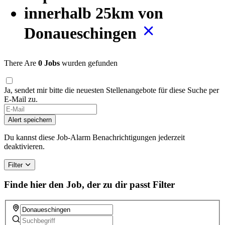
innerhalb 25km von
Donaueschingen
There Are
0 Jobs
wurden gefunden
Ja, sendet mir bitte die neuesten Stellenangebote für diese Suche per
E-Mail zu.
If
you
Alert speichern
are
a
Du kannst diese Job-Alarm Benachrichtigungen jederzeit
human,
deaktivieren.
ignore
this
Filter
field
Finde hier den Job, der zu dir passt
Filter