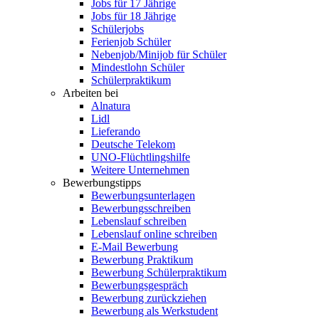
Jobs für 17 Jährige
Jobs für 18 Jährige
Schülerjobs
Ferienjob Schüler
Nebenjob/Minijob für Schüler
Mindestlohn Schüler
Schülerpraktikum
Arbeiten bei
Alnatura
Lidl
Lieferando
Deutsche Telekom
UNO-Flüchtlingshilfe
Weitere Unternehmen
Bewerbungstipps
Bewerbungsunterlagen
Bewerbungsschreiben
Lebenslauf schreiben
Lebenslauf online schreiben
E-Mail Bewerbung
Bewerbung Praktikum
Bewerbung Schülerpraktikum
Bewerbungsgespräch
Bewerbung zurückziehen
Bewerbung als Werkstudent