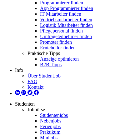
Programmierer finden
App Programmierer finden
IT Mitarbeiter finden
Vertriebsmitarbeiter finden
Logistik Mitarbeiter finden
Pflegepersonal finden
Umfrageteilnehmer finden
Promoter finden
Erntehelfer finden
Praktische Tipps
Anzeige optimieren
B2B Tipps
Info
Über StudentJob
FAQ
Kontakt
Studenten
Jobbörse
Studentenjobs
Nebenjobs
Ferienjobs
Praktikum
Minijobs