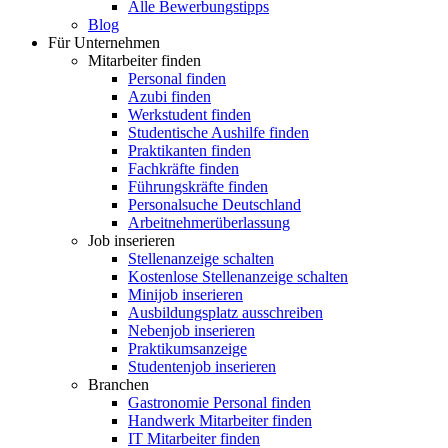
Alle Bewerbungstipps
Blog
Für Unternehmen
Mitarbeiter finden
Personal finden
Azubi finden
Werkstudent finden
Studentische Aushilfe finden
Praktikanten finden
Fachkräfte finden
Führungskräfte finden
Personalsuche Deutschland
Arbeitnehmerüberlassung
Job inserieren
Stellenanzeige schalten
Kostenlose Stellenanzeige schalten
Minijob inserieren
Ausbildungsplatz ausschreiben
Nebenjob inserieren
Praktikumsanzeige
Studentenjob inserieren
Branchen
Gastronomie Personal finden
Handwerk Mitarbeiter finden
IT Mitarbeiter finden