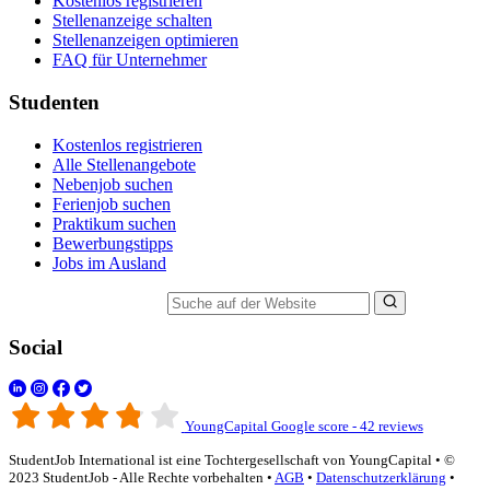
Kostenlos registrieren
Stellenanzeige schalten
Stellenanzeigen optimieren
FAQ für Unternehmer
Studenten
Kostenlos registrieren
Alle Stellenangebote
Nebenjob suchen
Ferienjob suchen
Praktikum suchen
Bewerbungstipps
Jobs im Ausland
Suche auf der Website
Social
YoungCapital Google score - 42 reviews
StudentJob International ist eine Tochtergesellschaft von YoungCapital • ©
2023 StudentJob - Alle Rechte vorbehalten •
AGB
•
Datenschutzerklärung
•