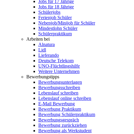
Jobs für 17 Jährige
Jobs für 18 Jährige
Schülerjobs
Ferienjob Schüler
Nebenjob/Minijob für Schüler
Mindestlohn Schüler
Schülerpraktikum
Arbeiten bei
Alnatura
Lidl
Lieferando
Deutsche Telekom
UNO-Flüchtlingshilfe
Weitere Unternehmen
Bewerbungstipps
Bewerbungsunterlagen
Bewerbungsschreiben
Lebenslauf schreiben
Lebenslauf online schreiben
E-Mail Bewerbung
Bewerbung Praktikum
Bewerbung Schülerpraktikum
Bewerbungsgespräch
Bewerbung zurückziehen
Bewerbung als Werkstudent