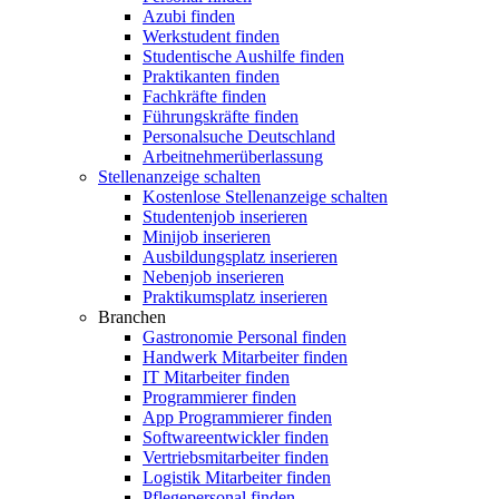
Azubi finden
Werkstudent finden
Studentische Aushilfe finden
Praktikanten finden
Fachkräfte finden
Führungskräfte finden
Personalsuche Deutschland
Arbeitnehmerüberlassung
Stellenanzeige schalten
Kostenlose Stellenanzeige schalten
Studentenjob inserieren
Minijob inserieren
Ausbildungsplatz inserieren
Nebenjob inserieren
Praktikumsplatz inserieren
Branchen
Gastronomie Personal finden
Handwerk Mitarbeiter finden
IT Mitarbeiter finden
Programmierer finden
App Programmierer finden
Softwareentwickler finden
Vertriebsmitarbeiter finden
Logistik Mitarbeiter finden
Pflegepersonal finden